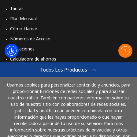
Tarifas
Plan Mensual
Cómo Llamar
Números de Acceso
Aplicaciones
Calculadora de ahorros
Travel eSIM
Todos Los Productos
Comprar
Usamos cookies para personalizar contenido y anuncios, para
Cómo funciona
proporcionar funciones de redes sociales y para analizar
nuestro tráfico. También compartimos información sobre tu
uso de nuestro sitio con colaboradores de redes sociales,
publicidad y analítica que pueden combinarla con otra
Paga con
información que les hayas proporcionado o que hayan
recolectado a partir de tu uso de su servicio. Para más
información sobre nuestras prácticas de privacidad y otras
elecciones o derechos que podrías tener a tu disposición, por