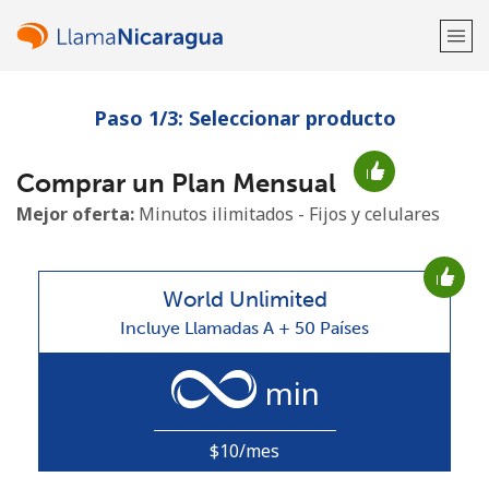
Paso 1/3: Seleccionar producto
¡Bienvenido!
Comprar un Plan Mensual
¿Ya tienes una cuenta?
Inicia sesión →
Mejor oferta:
Minutos ilimitados - Fijos y celulares
Regístrate con
World Unlimited
Incluye Llamadas A + 50 Países
o
min
$10/mes