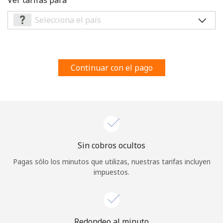
Al abrir una cuenta en este sitio web, estoy de acuerdo con
estos
Términos y condiciones.
Únete
Continuar con el pago
¡Hola!
Inicia sesión o
REGÍSTRATE →
Sin cobros ocultos
Pagas sólo los minutos que utilizas, nuestras tarifas incluyen
impuestos.
¿Olvidaste tu contraseña? →
Redondeo al minuto