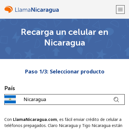
Recarga un celular en
¡Bienvenido!
Nicaragua
¿Ya tienes una cuenta?
Inicia sesión →
Regístrate con
Paso 1/3: Seleccionar producto
País
o
Con
LlamaNicaragua.com
, es fácil enviar crédito de celular a
teléfonos prepagados. Claro Nicaragua y Tigo Nicaragua están