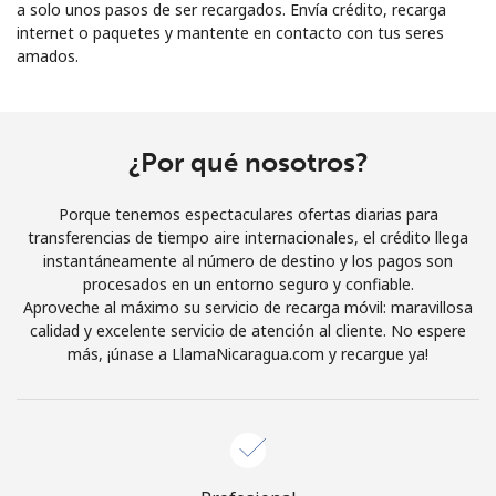
a solo unos pasos de ser recargados. Envía crédito, recarga
internet o paquetes y mantente en contacto con tus seres
amados.
¿Por qué nosotros?
No se ha creado una contraseña
Mínimo 8 caracteres
Porque tenemos espectaculares ofertas diarias para
Una letra mayúscula y una minúscula
transferencias de tiempo aire internacionales, el crédito llega
Un número
instantáneamente al número de destino y los pagos son
Un caracter especial
procesados en un entorno seguro y confiable.
Aproveche al máximo su servicio de recarga móvil: maravillosa
calidad y excelente servicio de atención al cliente. No espere
más, ¡únase a LlamaNicaragua.com y recargue ya!
Mantente en contacto para recibir nuestras mejores
ofertas.