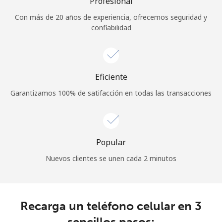
Profesional
Al abrir una cuenta en este sitio web, estoy de acuerdo con
Con más de 20 años de experiencia, ofrecemos seguridad y
estos
Términos y condiciones.
confiabilidad
Únete
Eficiente
Garantizamos 100% de satifacción en todas las transacciones
¡Hola!
Inicia sesión o
REGÍSTRATE →
Popular
Nuevos clientes se unen cada 2 minutos
Recarga un teléfono celular en 3
¿Olvidaste tu contraseña? →
sencillos pasos: