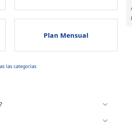
Plan Mensual
as las categorías
No se ha creado una contraseña
?
Mínimo 8 caracteres
Una letra mayúscula y una minúscula
Un número
Un caracter especial