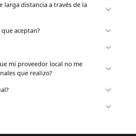
larga distancia a través de la
o que aceptan?
Mantente en contacto para recibir nuestras mejores
ofertas.
e mi proveedor local no me
Al abrir una cuenta en este sitio web, estoy de
nales que realizo?
acuerdo con estos
Términos y condiciones.
al?
Únete