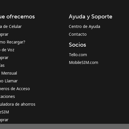
¡Hola!
ue ofrecemos
Ayuda y Soporte
Inicia sesión o
REGÍSTRATE →
a de Celular
Centro de Ayuda
prar
Contacto
mo Recargar?
Socios
o de Voz
Tello.com
prar
MobileSIM.com
fas
n Mensual
¿Olvidaste tu contraseña? →
o Llamar
eros de Acceso
caciones
Iniciar Sesión
uladora de ahorros
 eSIM
o
prar
o funciona