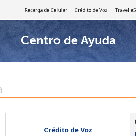
Recarga de Celular
Crédito de Voz
Travel e
Centro de Ayuda
¡Bienvenido!
¿Ya tienes una cuenta?
Inicia sesión →
Regístrate con
Crédito de Voz
o