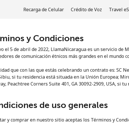
Recarga de Celular
Crédito de Voz
Travel e
minos y Condiciones
¡Bienvenido!
vo el 5 de abril de 2022, LlamaNicaragua es un servicio de M
edores de comunicación étnicos más grandes en el mundo co
¿Ya tienes una cuenta?
Inicia sesión →
idad que con las que estás celebrando un contrato es: SC Net
 Sibiu, si tu residencia está situada en la Unión Europea; M
Regístrate con
y, Peachtree Corners Suite 401, GA 30092-2909, USA, si tu r
diciones de uso generales
itar y comprar en nuestro sitio aceptas los Términos y Cond
o