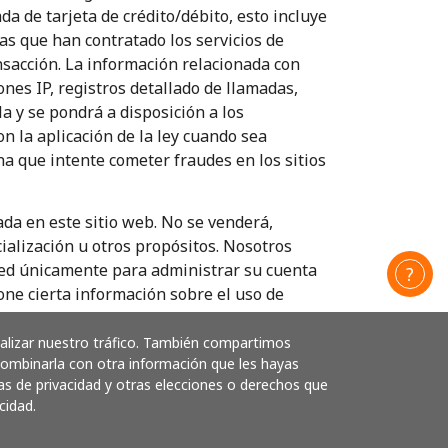
a de tarjeta de crédito/débito, esto incluye
s que han contratado los servicios de
sacción. La información relacionada con
nes IP, registros detallado de llamadas,
la y se pondrá a disposición a los
n la aplicación de la ley cuando sea
a que intente cometer fraudes en los sitios
da en este sitio web. No se venderá,
ialización u otros propósitos. Nosotros
ted únicamente para administrar su cuenta
one cierta información sobre el uso de
u nombre, o el de su empresa u
electrónico y otra información recopilada a
nalizar nuestro tráfico. También compartimos
 combinarla con otra información que les hayas
as de privacidad y otras elecciones o derechos que
/débito. Los sitios web de LlamaNicaragua
cidad.
gurar la protección de sus datos personales.