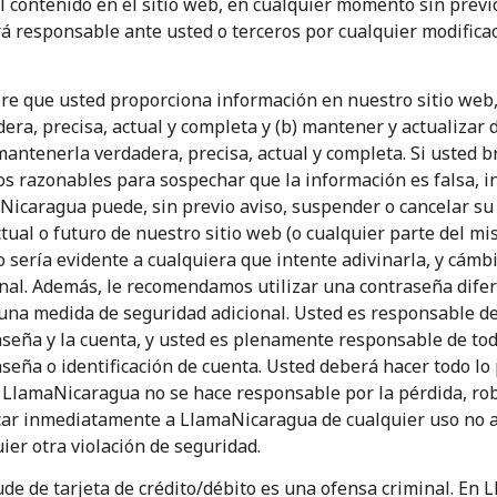
el contenido en el sitio web, en cualquier momento sin prev
á responsable ante usted o terceros por cualquier modificac
re que usted proporciona información en nuestro sitio web,
era, precisa, actual y completa y (b) mantener y actualizar
mantenerla verdadera, precisa, actual y completa. Si usted 
s razonables para sospechar que la información es falsa, in
Mantente en contacto para recibir nuestras mejores
icaragua puede, sin previo aviso, suspender o cancelar su 
ofertas.
tual o futuro de nuestro sitio web (o cualquier parte del mi
Al abrir una cuenta en este sitio web, estoy de
o sería evidente a cualquiera que intente adivinarla, y cá
acuerdo con estos
Términos y condiciones.
nal. Además, le recomendamos utilizar una contraseña difer
una medida de seguridad adicional. Usted es responsable de
seña y la cuenta, y usted es plenamente responsable de tod
Únete
seña o identificación de cuenta. Usted deberá hacer todo l
. LlamaNicaragua no se hace responsable por la pérdida, rob
icar inmediatamente a LlamaNicaragua de cualquier uso no a
ier otra violación de seguridad.
ude de tarjeta de crédito/débito es una ofensa criminal. En