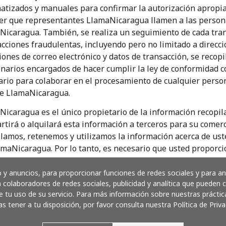
tizados y manuales para confirmar la autorización apropiad
¡Hola!
cer que representantes LlamaNicaragua llamen a las persona
Nicaragua. También, se realiza un seguimiento de cada tran
Inicia sesión o
REGÍSTRATE →
cciones fraudulentas, incluyendo pero no limitado a direccio
iones de correo electrónico y datos de transacción, se recopi
narios encargados de hacer cumplir la ley de conformidad co
rio para colaborar en el procesamiento de cualquier person
e LlamaNicaragua.
icaragua es el único propietario de la información recopila
tirá o alquilará esta información a terceros para su comerc
ilamos, retenemos y utilizamos la información acerca de us
¿Olvidaste tu contraseña? →
maNicaragua. Por lo tanto, es necesario que usted proporci
ros sitios web. Tal información incluye su nombre (ya sea s
Iniciar Sesión
zación), dirección, número de teléfono, dirección de correo 
y anuncios, para proporcionar funciones de redes sociales y para a
 colaboradores de redes sociales, publicidad y analítica que pueden
 del proceso aplicable.
 tu uso de su servicio. Para más información sobre nuestras práctic
Nicaragua no almacena información de la tarjeta de crédito
as tener a tu disposición, por favor consulta nuestra Política de Priva
o
unican a través del protocolo Secure Socket Layer para ase