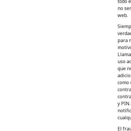
todo 
no ser
web.
Siemp
verdad
para 
motivo
LlamaN
uso ac
que n
adicio
como 
contra
contra
y PIN
notif
cualqu
El fra