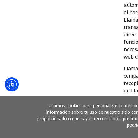
automa
el ha
Llama
transa
direcc
funcio
necesa
web d
LlamaN
compar
recop
en Lla
nuest
organi
Usamos cookies para personalizar contenido 
información sobre tu uso de nuestro sitio con
través
proporcionado o que hayan recolectado a partir de
Llama
podrí
se com