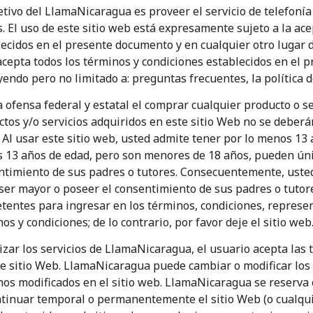
etivo del LlamaNicaragua es proveer el servicio de telefonía
s. El uso de este sitio web está expresamente sujeto a la ac
ecidos en el presente documento y en cualquier otro lugar de
acepta todos los términos y condiciones establecidos en el 
yendo pero no limitado a: preguntas frecuentes, la política d
 ofensa federal y estatal el comprar cualquier producto o s
tos y/o servicios adquiridos en este sitio Web no se deberá
. Al usar este sitio web, usted admite tener por lo menos 13
 13 años de edad, pero son menores de 18 años, pueden úni
ntimiento de sus padres o tutores. Consecuentemente, usted
 ser mayor o poseer el consentimiento de sus padres o tuto
entes para ingresar en los términos, condiciones, represen
os y condiciones; de lo contrario, por favor deje el sitio web
No se ha creado una contraseña
lizar los servicios de LlamaNicaragua, el usuario acepta las 
Mínimo 8 caracteres
te sitio Web. LlamaNicaragua puede cambiar o modificar los 
Una letra mayúscula y una minúscula
os modificados en el sitio web. LlamaNicaragua se reserva 
Un número
ntinuar temporal o permanentemente el sitio Web (o cualqui
Un caracter especial