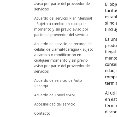
aviso por parte del proveedor de
El obj
servicios
tarifa
establ
Acuerdo del servicio Plan Mensual
si no 
- Sujeto a cambio en cualquier
(inclu
momento y sin previo aviso por
parte del proveedor del servicio
Es una
Acuerdo de servicio de recarga de
produc
celular de LlamaNicaragua - sujeto
ilegal
a cambio o modificación en
menos
cualquier momento y sin previo
conse
aviso por parte del proveedor de
edad,
servicios
compet
Acuerdo de servicio de Auto
términ
Recarga
Al uti
Acuerdo de Travel eSIM
en es
Accesibilidad del servicio
términ
disco
Contacto