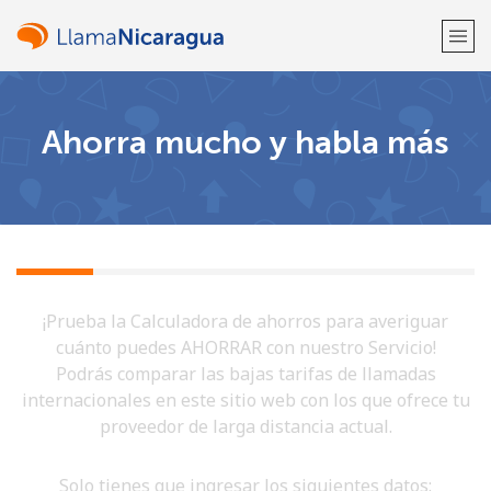
¡Bienvenido!
Ahorra mucho y habla más
¿Ya tienes una cuenta?
Inicia sesión →
Regístrate con
¡Prueba la Calculadora de ahorros para averiguar
cuánto puedes AHORRAR con nuestro Servicio!
Podrás comparar las bajas tarifas de llamadas
o
internacionales en este sitio web con los que ofrece tu
proveedor de larga distancia actual.
Solo tienes que ingresar los siguientes datos: