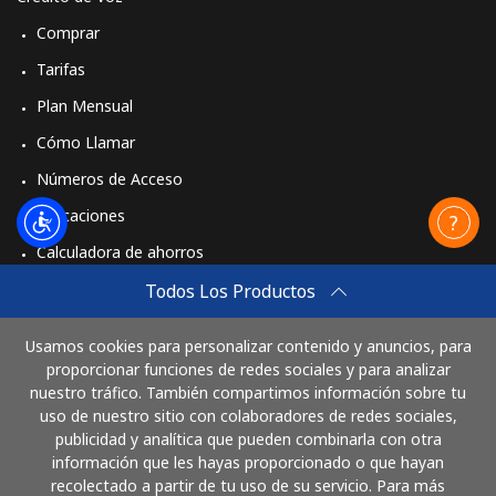
Comprar
Tarifas
Plan Mensual
Cómo Llamar
Números de Acceso
Aplicaciones
Calculadora de ahorros
Travel eSIM
Todos Los Productos
Comprar
Usamos cookies para personalizar contenido y anuncios, para
Cómo funciona
proporcionar funciones de redes sociales y para analizar
nuestro tráfico. También compartimos información sobre tu
uso de nuestro sitio con colaboradores de redes sociales,
publicidad y analítica que pueden combinarla con otra
Paga con
información que les hayas proporcionado o que hayan
recolectado a partir de tu uso de su servicio. Para más