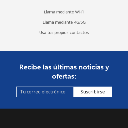
Al abrir una cuenta en este sitio web, estoy de acuerdo con
estos
Términos y condiciones.
Llama mediante Wi-Fi
Llama mediante 4G/5G
Únete
Usa tus propios contactos
¡Hola!
Recibe las últimas noticias y
ofertas:
Inicia sesión o
REGÍSTRATE →
Suscribirse
¿Olvidaste tu contraseña? →