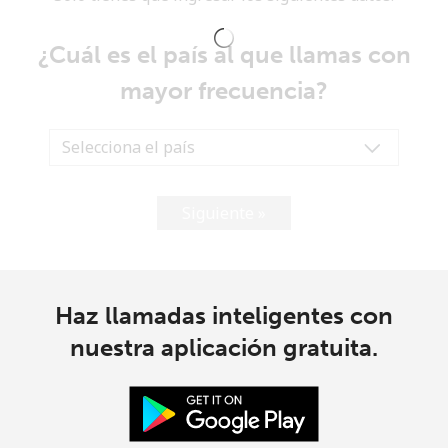
¿Cuál es el país al que llamas con
mayor frecuencia?
No se ha creado una contraseña
Mínimo 8 caracteres
Siguiente »
Una letra mayúscula y una minúscula
Un número
Un caracter especial
Haz llamadas inteligentes con
nuestra aplicación gratuita.
Mantente en contacto para recibir nuestras mejores
ofertas.