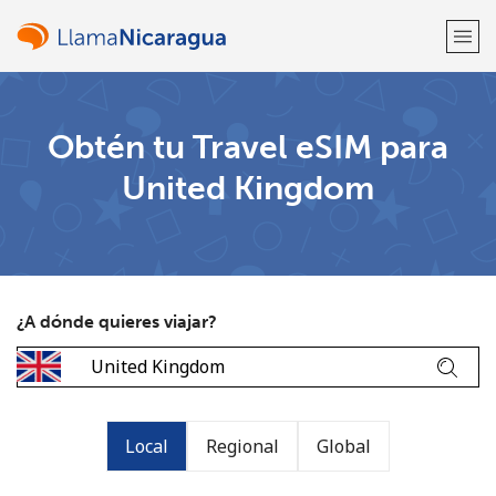
¡Bienvenido!
Obtén tu Travel eSIM para
United Kingdom
¿Ya tienes una cuenta?
Inicia sesión →
Regístrate con
¿A dónde quieres viajar?
o
Local
Regional
Global