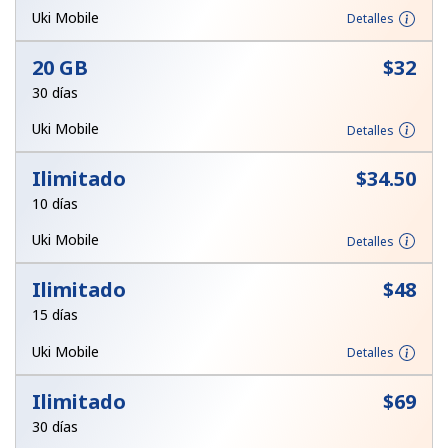
Uki Mobile
Detalles
Iniciar Sesión
20 GB
⁦$32⁩
o
30 días
Uki Mobile
Detalles
Continuar con
Ilimitado
⁦$34.50⁩
10 días
Uki Mobile
Detalles
Ilimitado
⁦$48⁩
15 días
Uki Mobile
Detalles
Ilimitado
⁦$69⁩
30 días