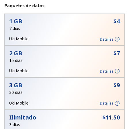
Paquetes de datos
1 GB
⁦$4⁩
7 días
Uki Mobile
Detalles
No se ha creado una contraseña
2 GB
⁦$7⁩
Mínimo 8 caracteres
15 días
Una letra mayúscula y una minúscula
Un número
Uki Mobile
Detalles
Un caracter especial
3 GB
⁦$9⁩
30 días
Uki Mobile
Detalles
Ilimitado
⁦$11.50⁩
Mantente en contacto para recibir nuestras mejores
ofertas.
3 días