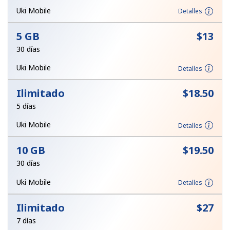
Al abrir una cuenta en este sitio web, estoy de acuerdo con
Uki Mobile
Detalles
estos
Términos y condiciones.
5 GB
⁦$13⁩
Únete
30 días
Uki Mobile
Detalles
Ilimitado
⁦$18.50⁩
¡Hola!
5 días
Uki Mobile
Detalles
Inicia sesión o
REGÍSTRATE →
10 GB
⁦$19.50⁩
30 días
Uki Mobile
Detalles
Ilimitado
⁦$27⁩
¿Olvidaste tu contraseña? →
7 días