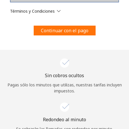
Al abrir una cuenta en este sitio web, estoy de acuerdo con
estos
Términos y condiciones.
Términos y Condiciones
Únete
Continuar con el pago
¡Hola!
Sin cobros ocultos
Inicia sesión o
REGÍSTRATE →
Pagas sólo los minutos que utilizas, nuestras tarifas incluyen
impuestos.
Redondeo al minuto
¿Olvidaste tu contraseña? →
Se cobrarán las llamadas con redondeo por minuto.