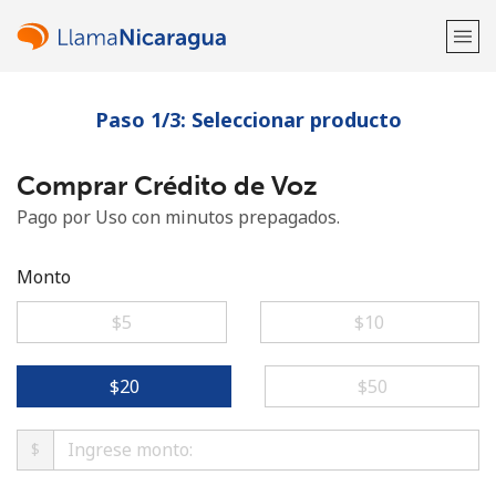
Paso 1/3: Seleccionar producto
¡Bienvenido!
Comprar Crédito de Voz
¿Ya tienes una cuenta?
Inicia sesión →
Pago por Uso con minutos prepagados.
Regístrate con
Monto
⁦$5⁩
⁦$10⁩
o
⁦$20⁩
⁦$50⁩
$