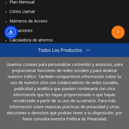
Plan Mensual
Cómo Llamar
Números de Acceso
Aplicaciones
Calculadora de ahorros
Travel eSIM
Todos Los Productos
Comprar
Usamos cookies para personalizar contenido y anuncios, para
Cómo funciona
proporcionar funciones de redes sociales y para analizar
nuestro tráfico. También compartimos información sobre tu
uso de nuestro sitio con colaboradores de redes sociales,
publicidad y analítica que pueden combinarla con otra
Paga con
información que les hayas proporcionado o que hayan
recolectado a partir de tu uso de su servicio. Para más
información sobre nuestras prácticas de privacidad y otras
elecciones o derechos que podrías tener a tu disposición, por
favor consulta nuestra Política de Privacidad.