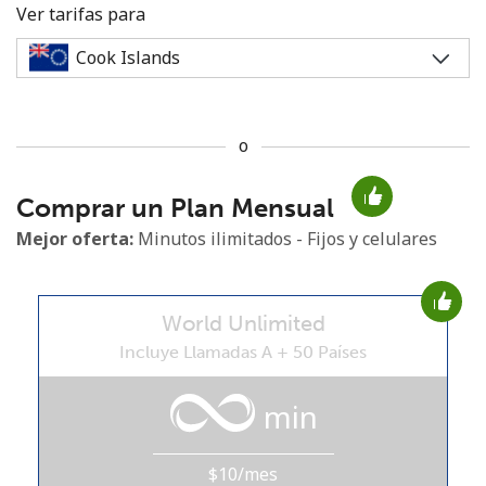
Ver tarifas para
o
No se ha creado una contraseña
Comprar un Plan Mensual
Mínimo 8 caracteres
Una letra mayúscula y una minúscula
Mejor oferta:
Minutos ilimitados - Fijos y celulares
Un número
Un caracter especial
World Unlimited
Incluye Llamadas A + 50 Países
min
Mantente en contacto para recibir nuestras mejores
ofertas.
$10/mes