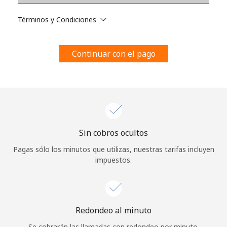
Al abrir una cuenta en este sitio web, estoy de acuerdo con
estos
Términos y condiciones.
Términos y Condiciones
Únete
Continuar con el pago
¡Hola!
Sin cobros ocultos
Inicia sesión o
REGÍSTRATE →
Pagas sólo los minutos que utilizas, nuestras tarifas incluyen
impuestos.
Redondeo al minuto
¿Olvidaste tu contraseña? →
Se cobrarán las llamadas con redondeo por minuto.