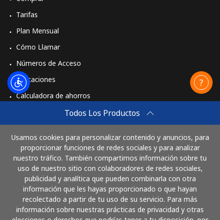
Tarifas
Plan Mensual
Cómo Llamar
Números de Acceso
Aplicaciones
Calculadora de ahorros
Travel eSIM
Todos Los Productos
Comprar
Usamos cookies para personalizar contenido y anuncios, para
Cómo funciona
proporcionar funciones de redes sociales y para analizar
nuestro tráfico. También compartimos información sobre tu
uso de nuestro sitio con colaboradores de redes sociales,
publicidad y analítica que pueden combinarla con otra
Paga con
información que les hayas proporcionado o que hayan
recolectado a partir de tu uso de su servicio. Para más
información sobre nuestras prácticas de privacidad y otras
elecciones o derechos que podrías tener a tu disposición, por