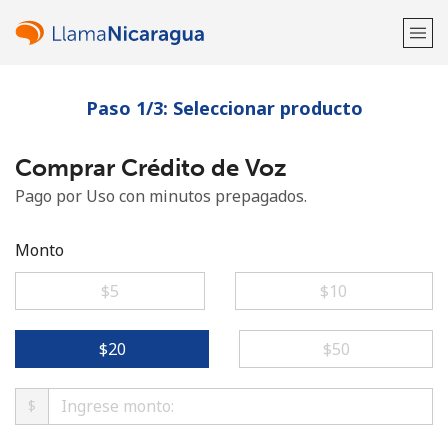
Paso 1/3: Seleccionar producto
¡Bienvenido!
Comprar Crédito de Voz
¿Ya tienes una cuenta?
Inicia sesión →
Pago por Uso con minutos prepagados.
Regístrate con
Monto
⁦$5⁩
⁦$10⁩
o
⁦$20⁩
⁦$50⁩
$