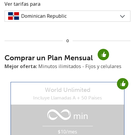
Ver tarifas para
o
No se ha creado una contraseña
Comprar un Plan Mensual
Mínimo 8 caracteres
Una letra mayúscula y una minúscula
Mejor oferta:
Minutos ilimitados - Fijos y celulares
Un número
Un caracter especial
World Unlimited
Incluye Llamadas A + 50 Países
min
Mantente en contacto para recibir nuestras mejores
ofertas.
$10/mes