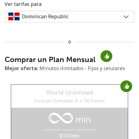
Ver tarifas para
o
No se ha creado una contraseña
Comprar un Plan Mensual
Mínimo 8 caracteres
Una letra mayúscula y una minúscula
Mejor oferta:
Minutos ilimitados - Fijos y celulares
Un número
Un caracter especial
World Unlimited
Incluye Llamadas A + 50 Países
min
Mantente en contacto para recibir nuestras mejores
ofertas.
$10/mes