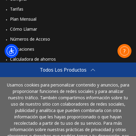
Tarifas
Plan Mensual
Cómo Llamar
Números de Acceso
Aplicaciones
Calculadora de ahorros
Travel eSIM
Todos Los Productos
Comprar
Usamos cookies para personalizar contenido y anuncios, para
Cómo funciona
proporcionar funciones de redes sociales y para analizar
nuestro tráfico. También compartimos información sobre tu
uso de nuestro sitio con colaboradores de redes sociales,
publicidad y analítica que pueden combinarla con otra
Paga con
información que les hayas proporcionado o que hayan
recolectado a partir de tu uso de su servicio. Para más
información sobre nuestras prácticas de privacidad y otras
elecciones o derechos que podrías tener a tu disposición, por