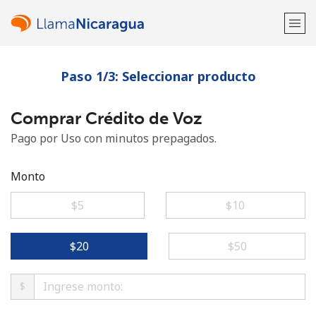
Paso 1/3: Seleccionar producto
¡Bienvenido!
Comprar Crédito de Voz
¿Ya tienes una cuenta?
Inicia sesión →
Pago por Uso con minutos prepagados.
Regístrate con
Monto
⁦$5⁩
⁦$10⁩
o
⁦$20⁩
⁦$50⁩
$