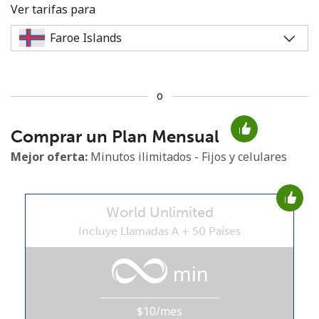
Ver tarifas para
o
No se ha creado una contraseña
Comprar un Plan Mensual
Mínimo 8 caracteres
Una letra mayúscula y una minúscula
Mejor oferta:
Minutos ilimitados - Fijos y celulares
Un número
Un caracter especial
World Unlimited
Incluye Llamadas A + 50 Países
min
Mantente en contacto para recibir nuestras mejores
ofertas.
$10/mes