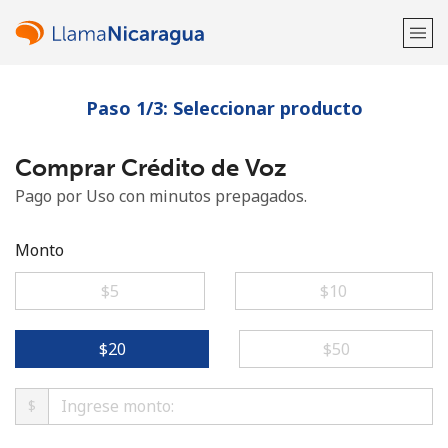
Paso 1/3: Seleccionar producto
¡Bienvenido!
Comprar Crédito de Voz
¿Ya tienes una cuenta?
Inicia sesión →
Pago por Uso con minutos prepagados.
Regístrate con
Monto
⁦$5⁩
⁦$10⁩
o
⁦$20⁩
⁦$50⁩
$