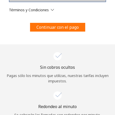
Al abrir una cuenta en este sitio web, estoy de acuerdo con
estos
Términos y condiciones.
Términos y Condiciones
Únete
Continuar con el pago
¡Hola!
Sin cobros ocultos
Inicia sesión o
REGÍSTRATE →
Pagas sólo los minutos que utilizas, nuestras tarifas incluyen
impuestos.
Redondeo al minuto
¿Olvidaste tu contraseña? →
Se cobrarán las llamadas con redondeo por minuto.