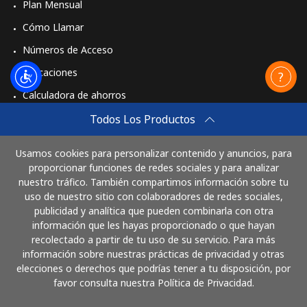
Plan Mensual
Cómo Llamar
Números de Acceso
Aplicaciones
Calculadora de ahorros
Travel eSIM
Todos Los Productos
Comprar
Usamos cookies para personalizar contenido y anuncios, para
Cómo funciona
proporcionar funciones de redes sociales y para analizar
nuestro tráfico. También compartimos información sobre tu
uso de nuestro sitio con colaboradores de redes sociales,
publicidad y analítica que pueden combinarla con otra
Paga con
información que les hayas proporcionado o que hayan
recolectado a partir de tu uso de su servicio. Para más
información sobre nuestras prácticas de privacidad y otras
elecciones o derechos que podrías tener a tu disposición, por
favor consulta nuestra Política de Privacidad.