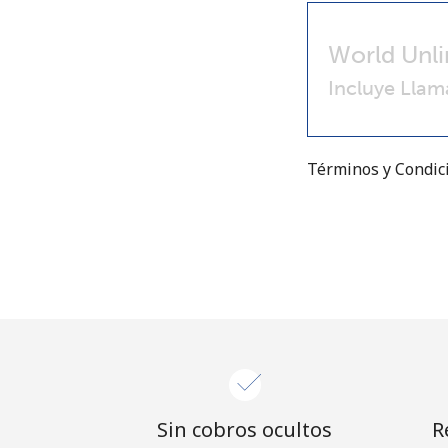
World Unli
Incluye Llam
Términos y Condi
Sin cobros ocultos
R