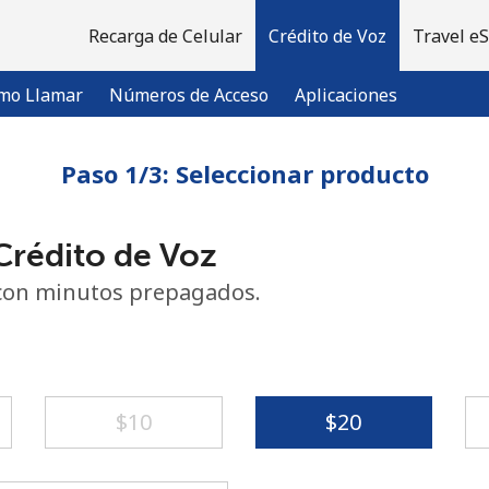
Recarga de Celular
Crédito de Voz
Travel e
mo Llamar
Números de Acceso
Aplicaciones
Paso 1/3: Seleccionar producto
¡Bienvenido!
rédito de Voz
¿Ya tienes una cuenta?
Inicia sesión →
con minutos prepagados.
Regístrate con
⁦$10⁩
⁦$20⁩