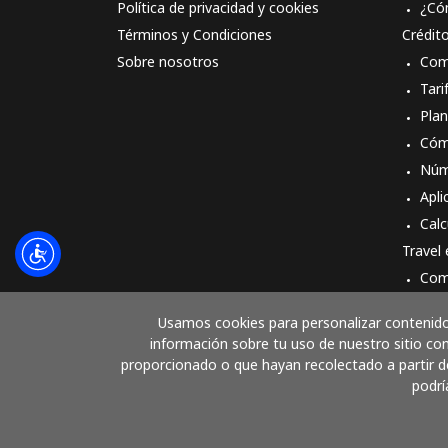
Política de privacidad y cookies
¿Có
Términos y Condiciones
Crédit
Sobre nosotros
Com
Tari
Pla
Cóm
Núm
Apli
Calc
Travel
Com
Cóm
Usamos cookies para personalizar contenido 
información sobre tu uso de nuestro sitio con
proporcionado o que hayan recolectado a partir de
podrí