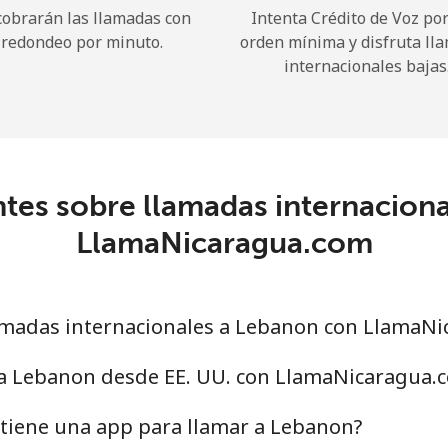
cobrarán las llamadas con
Intenta Crédito de Voz po
redondeo por minuto.
orden mínima y disfruta ll
¡Hola!
internacionales bajas
Inicia sesión o
REGÍSTRATE →
tes sobre llamadas internacion
LlamaNicaragua.com
¿Olvidaste tu contraseña? →
madas internacionales a Lebanon con LlamaNi
 a Lebanon desde EE. UU. con LlamaNicaragua.
Iniciar Sesión
tiene una app para llamar a Lebanon?