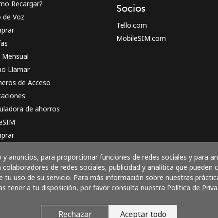
mo Recargar?
Socios
o de Voz
Tello.com
prar
MobileSIM.com
fas
n Mensual
o Llamar
eros de Acceso
caciones
uladora de ahorros
 eSIM
prar
o funciona
y anuncios, para proporcionar funciones de redes sociales y para a
 colaboradores de redes sociales, publicidad y analítica que pueden
 tu uso de su servicio. Para más información sobre nuestras práctic
as tener a tu disposición, por favor consulta nuestra Política de Priva
Paga con
Rechazar
Aceptar todo