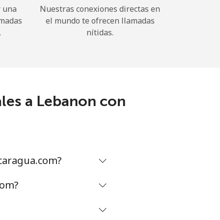
r una
Nuestras conexiones directas en
amadas
el mundo te ofrecen llamadas
.
nítidas.
ales a Lebanon con
caragua.com?
com?