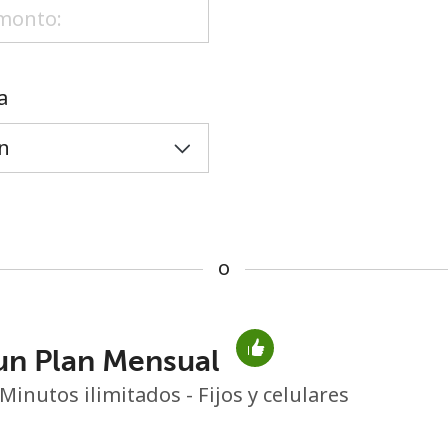
o
a
o
un Plan Mensual
No se ha creado una contraseña
Minutos ilimitados - Fijos y celulares
Mínimo 8 caracteres
Una letra mayúscula y una minúscula