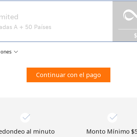
Un número
Un caracter especial
mited
adas A + 50 Países
ciones
Mantente en contacto para recibir nuestras mejores
ofertas.
Continuar con el pago
Al abrir una cuenta en este sitio web, estoy de
acuerdo con estos
Términos y condiciones.
Únete
edondeo al minuto
Monto Mínimo ⁦$5