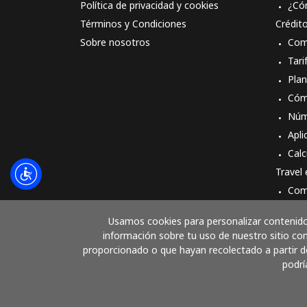
Política de privacidad y cookies
¿Có
Términos y Condiciones
Crédit
Sobre nosotros
Com
Tari
Pla
Cóm
Núm
Apli
Calc
Travel
Com
Cóm
Usamos cookies para personalizar contenido 
información sobre tu uso de nuestro sitio con
proporcionado o que hayan recolectado a partir de
podrí