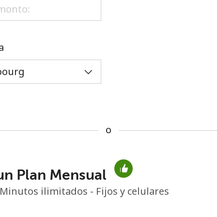
o
a
o
un Plan Mensual
No se ha creado una contraseña
Minutos ilimitados - Fijos y celulares
Mínimo 8 caracteres
Una letra mayúscula y una minúscula