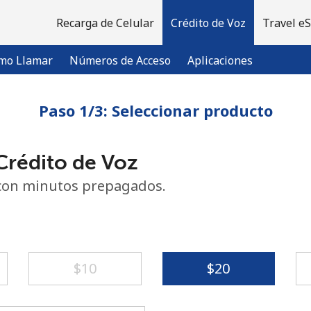
Recarga de Celular
Crédito de Voz
Travel e
mo Llamar
Números de Acceso
Aplicaciones
Paso 1/3: Seleccionar producto
¡Bienvenido!
rédito de Voz
¿Ya tienes una cuenta?
Inicia sesión →
con minutos prepagados.
Regístrate con
⁦$10⁩
⁦$20⁩