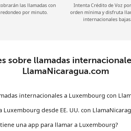
cobrarán las llamadas con
Intenta Crédito de Voz po
redondeo por minuto.
orden mínima y disfruta ll
¡Hola!
internacionales bajas
Inicia sesión o
REGÍSTRATE →
s sobre llamadas internaciona
LlamaNicaragua.com
¿Olvidaste tu contraseña? →
amadas internacionales a Luxembourg con Lla
 a Luxembourg desde EE. UU. con LlamaNicara
Iniciar Sesión
tiene una app para llamar a Luxembourg?