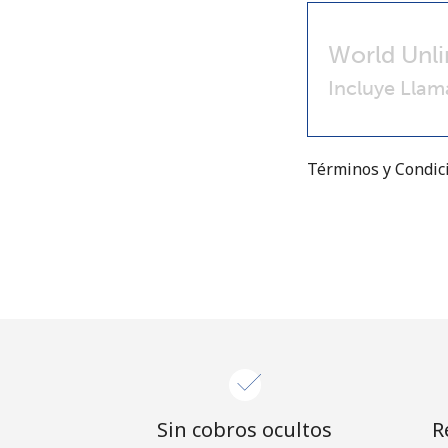
World Unli
Incluye Llam
Términos y Condi
Sin cobros ocultos
R