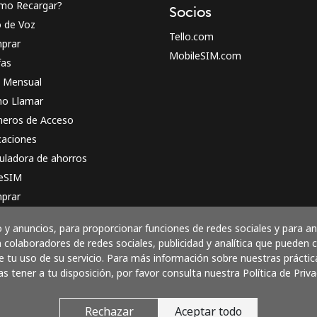
mo Recargar?
Socios
o de Voz
Tello.com
prar
MobileSIM.com
fas
n Mensual
o Llamar
eros de Acceso
caciones
uladora de ahorros
 eSIM
prar
o funciona
y anuncios, para proporcionar funciones de redes sociales y para a
 colaboradores de redes sociales, publicidad y analítica que pueden
 tu uso de su servicio. Para más información sobre nuestras práctic
as tener a tu disposición, por favor consulta nuestra Política de Priva
Paga con
Rechazar
Aceptar todo