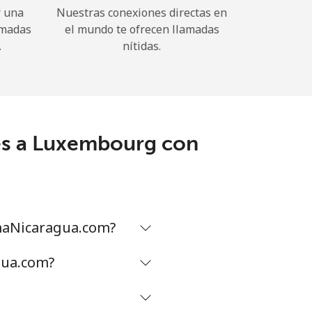
r una
Nuestras conexiones directas en
amadas
el mundo te ofrecen llamadas
.
nítidas.
les a Luxembourg con
maNicaragua.com?
gua.com?