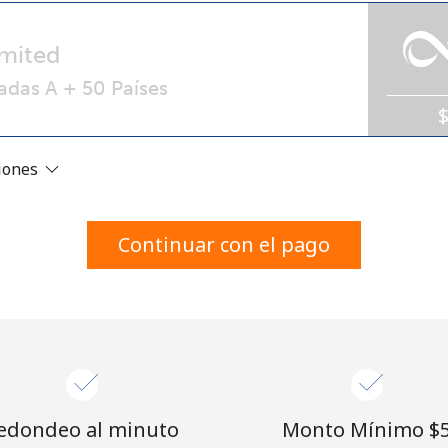
Un número
Un caracter especial
mited
adas A + 50 Países
ciones
Mantente en contacto para recibir nuestras mejores
ofertas.
Continuar con el pago
Al abrir una cuenta en este sitio web, estoy de
acuerdo con estos
Términos y condiciones.
Únete
edondeo al minuto
Monto Mínimo ⁦$5