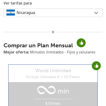
Ver tarifas para
o
No se ha creado una contraseña
Comprar un Plan Mensual
Mínimo 8 caracteres
Una letra mayúscula y una minúscula
Mejor oferta:
Minutos ilimitados - Fijos y celulares
Un número
Un caracter especial
World Unlimited
Incluye Llamadas A + 50 Países
min
Mantente en contacto para recibir nuestras mejores
ofertas.
$10/mes