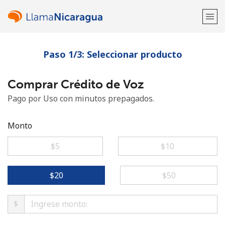
Paso 1/3: Seleccionar producto
¡Bienvenido!
Comprar Crédito de Voz
¿Ya tienes una cuenta?
Inicia sesión →
Pago por Uso con minutos prepagados.
Regístrate con
Monto
⁦$5⁩
⁦$10⁩
o
⁦$20⁩
⁦$50⁩
$