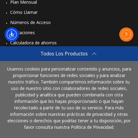
Plan Mensual
Cómo Llamar
Números de Acceso
Aplicaciones
Calculadora de ahorros
Travel eSIM
Todos Los Productos
Comprar
Usamos cookies para personalizar contenido y anuncios, para
Cómo funciona
proporcionar funciones de redes sociales y para analizar
nuestro tráfico. También compartimos información sobre tu
uso de nuestro sitio con colaboradores de redes sociales,
publicidad y analítica que pueden combinarla con otra
Paga con
información que les hayas proporcionado o que hayan
recolectado a partir de tu uso de su servicio. Para más
información sobre nuestras prácticas de privacidad y otras
elecciones o derechos que podrías tener a tu disposición, por
favor consulta nuestra Política de Privacidad.