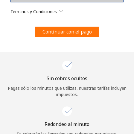
Al abrir una cuenta en este sitio web, estoy de acuerdo con
estos
Términos y condiciones.
Términos y Condiciones
Únete
Continuar con el pago
¡Hola!
Sin cobros ocultos
Inicia sesión o
REGÍSTRATE →
Pagas sólo los minutos que utilizas, nuestras tarifas incluyen
impuestos.
Redondeo al minuto
¿Olvidaste tu contraseña? →
Se cobrarán las llamadas con redondeo por minuto.