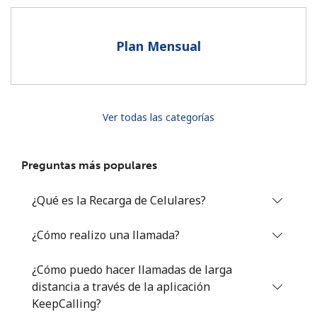
Al abrir una cuenta en este sitio web, estoy de acuerdo con
estos
Términos y condiciones.
Plan Mensual
Únete
Ver todas las categorías
¡Hola!
Preguntas más populares
Inicia sesión o
REGÍSTRATE →
¿Qué es la Recarga de Celulares?
¿Cómo realizo una llamada?
¿Cómo puedo hacer llamadas de larga
distancia a través de la aplicación
¿Olvidaste tu contraseña? →
KeepCalling?