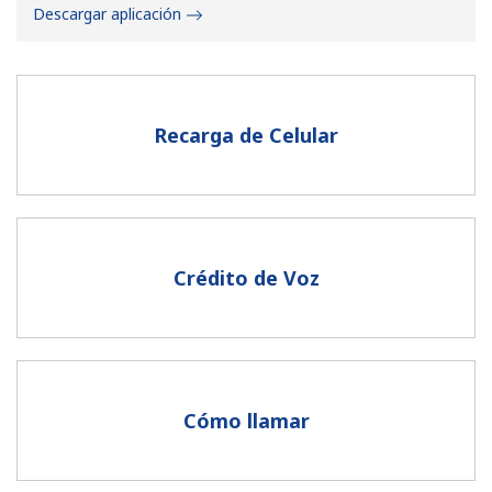
Descargar aplicación
Recarga de Celular
No se ha creado una contraseña
Mínimo 8 caracteres
Una letra mayúscula y una minúscula
Un número
Crédito de Voz
Un caracter especial
Cómo llamar
Mantente en contacto para recibir nuestras mejores
ofertas.