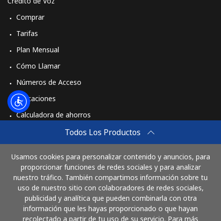
Crédito de Voz
Comprar
Tarifas
Plan Mensual
Cómo Llamar
Números de Acceso
Aplicaciones
Calculadora de ahorros
Travel eSIM
Todos Los Productos
Comprar
Usamos cookies para personalizar contenido y anuncios, para
Cómo funciona
proporcionar funciones de redes sociales y para analizar
nuestro tráfico. También compartimos información sobre tu
uso de nuestro sitio con colaboradores de redes sociales,
publicidad y analítica que pueden combinarla con otra
Paga con
información que les hayas proporcionado o que hayan
recolectado a partir de tu uso de su servicio. Para más