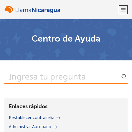
¡Bienvenido!
Centro de Ayuda
¿Ya tienes una cuenta?
Inicia sesión →
Regístrate con
o
Enlaces rápidos
Restablecer contraseña
Administrar Autopago