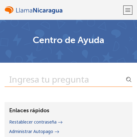
¡Bienvenido!
Centro de Ayuda
¿Ya tienes una cuenta?
Inicia sesión →
Regístrate con
o
Enlaces rápidos
Restablecer contraseña
Administrar Autopago