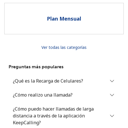
Al abrir una cuenta en este sitio web, estoy de acuerdo con
estos
Términos y condiciones.
Plan Mensual
Únete
Ver todas las categorías
¡Hola!
Preguntas más populares
Inicia sesión o
REGÍSTRATE →
¿Qué es la Recarga de Celulares?
¿Cómo realizo una llamada?
¿Cómo puedo hacer llamadas de larga
distancia a través de la aplicación
¿Olvidaste tu contraseña? →
KeepCalling?