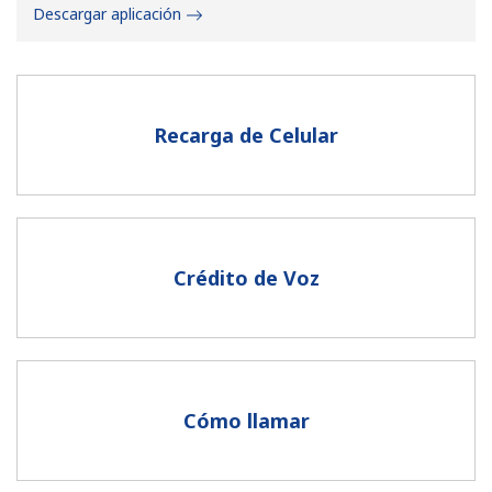
Descargar aplicación
Recarga de Celular
No se ha creado una contraseña
Mínimo 8 caracteres
Una letra mayúscula y una minúscula
Un número
Crédito de Voz
Un caracter especial
Cómo llamar
Mantente en contacto para recibir nuestras mejores
ofertas.