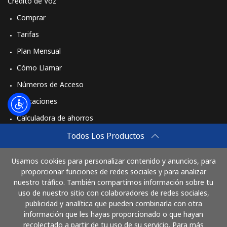
Crédito de Voz
Comprar
Tarifas
Plan Mensual
Cómo Llamar
Números de Acceso
Aplicaciones
Calculadora de ahorros
Travel eSIM
Todos Los Productos
Comprar
Usamos cookies para personalizar contenido y anuncios, para
Cómo funciona
proporcionar funciones de redes sociales y para analizar
nuestro tráfico. También compartimos información sobre tu
uso de nuestro sitio con colaboradores de redes sociales,
publicidad y analítica que pueden combinarla con otra
Paga con
información que les hayas proporcionado o que hayan
recolectado a partir de tu uso de su servicio. Para más