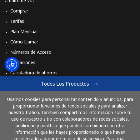
Crédito de Voz
Comprar
Tarifas
Plan Mensual
Cómo Llamar
Números de Acceso
Aplicaciones
Calculadora de ahorros
Travel eSIM
Todos Los Productos
Comprar
Usamos cookies para personalizar contenido y anuncios, para
Cómo funciona
proporcionar funciones de redes sociales y para analizar
nuestro tráfico. También compartimos información sobre tu
uso de nuestro sitio con colaboradores de redes sociales,
publicidad y analítica que pueden combinarla con otra
Paga con
información que les hayas proporcionado o que hayan
recolectado a partir de tu uso de su servicio. Para más