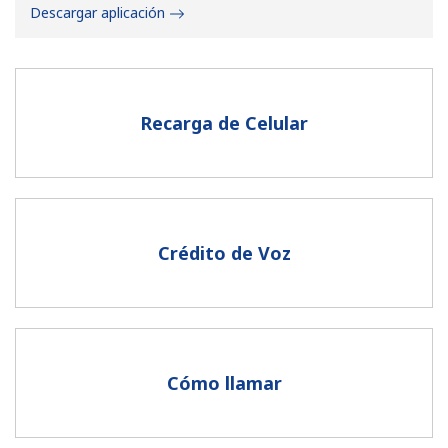
Descargar aplicación
Recarga de Celular
No se ha creado una contraseña
Mínimo 8 caracteres
Una letra mayúscula y una minúscula
Un número
Crédito de Voz
Un caracter especial
Cómo llamar
Mantente en contacto para recibir nuestras mejores
ofertas.