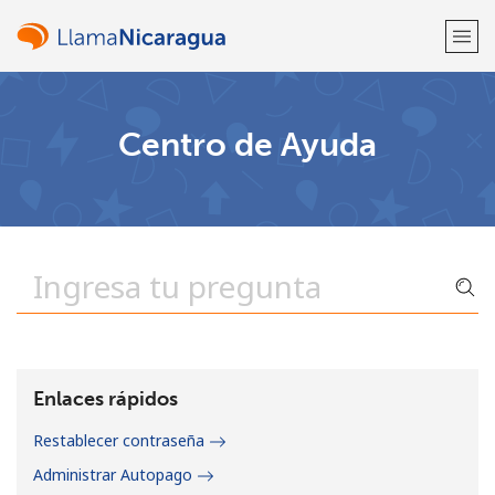
¡Bienvenido!
Centro de Ayuda
¿Ya tienes una cuenta?
Inicia sesión →
Regístrate con
o
Enlaces rápidos
Restablecer contraseña
Administrar Autopago