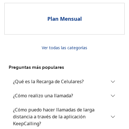
Al abrir una cuenta en este sitio web, estoy de acuerdo con
estos
Términos y condiciones.
Plan Mensual
Únete
Ver todas las categorías
¡Hola!
Preguntas más populares
Inicia sesión o
REGÍSTRATE →
¿Qué es la Recarga de Celulares?
¿Cómo realizo una llamada?
¿Cómo puedo hacer llamadas de larga
distancia a través de la aplicación
¿Olvidaste tu contraseña? →
KeepCalling?