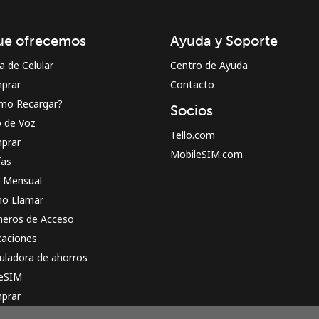
¡Hola!
ue ofrecemos
Ayuda y Soporte
Inicia sesión o
REGÍSTRATE →
a de Celular
Centro de Ayuda
prar
Contacto
mo Recargar?
Socios
o de Voz
Tello.com
prar
MobileSIM.com
fas
n Mensual
¿Olvidaste tu contraseña? →
o Llamar
eros de Acceso
caciones
Iniciar Sesión
uladora de ahorros
 eSIM
o
prar
o funciona