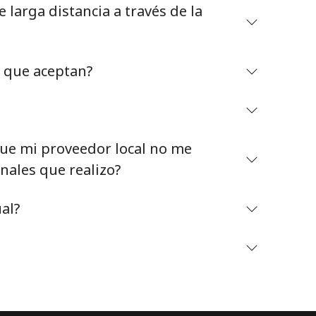
larga distancia a través de la
o que aceptan?
Mantente en contacto para recibir nuestras mejores
ofertas.
e mi proveedor local no me
Al abrir una cuenta en este sitio web, estoy de
nales que realizo?
acuerdo con estos
Términos y condiciones.
al?
Únete