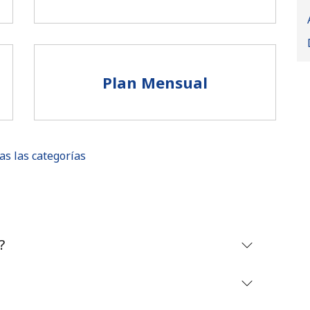
Plan Mensual
as las categorías
No se ha creado una contraseña
?
Mínimo 8 caracteres
Una letra mayúscula y una minúscula
Un número
Un caracter especial