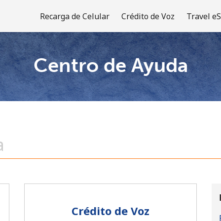
Recarga de Celular
Crédito de Voz
Travel e
Centro de Ayuda
¡Bienvenido!
¿Ya tienes una cuenta?
Inicia sesión →
Regístrate con
Crédito de Voz
o