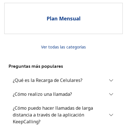
Al abrir una cuenta en este sitio web, estoy de acuerdo con
estos
Términos y condiciones.
Plan Mensual
Únete
Ver todas las categorías
¡Hola!
Preguntas más populares
Inicia sesión o
REGÍSTRATE →
¿Qué es la Recarga de Celulares?
¿Cómo realizo una llamada?
¿Cómo puedo hacer llamadas de larga
distancia a través de la aplicación
¿Olvidaste tu contraseña? →
KeepCalling?