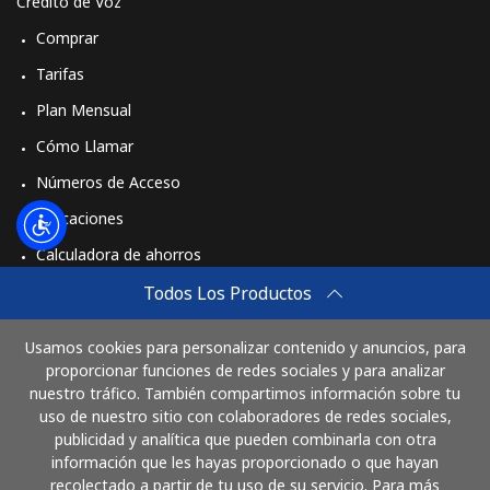
Crédito de Voz
Comprar
Tarifas
Plan Mensual
Cómo Llamar
Números de Acceso
Aplicaciones
Calculadora de ahorros
Travel eSIM
Todos Los Productos
Comprar
Usamos cookies para personalizar contenido y anuncios, para
Cómo funciona
proporcionar funciones de redes sociales y para analizar
nuestro tráfico. También compartimos información sobre tu
uso de nuestro sitio con colaboradores de redes sociales,
publicidad y analítica que pueden combinarla con otra
Paga con
información que les hayas proporcionado o que hayan
recolectado a partir de tu uso de su servicio. Para más