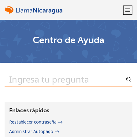
¡Bienvenido!
Centro de Ayuda
¿Ya tienes una cuenta?
Inicia sesión →
Regístrate con
o
Enlaces rápidos
Restablecer contraseña
Administrar Autopago