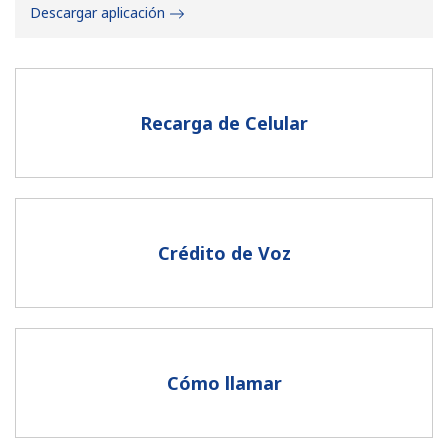
Descargar aplicación
Recarga de Celular
No se ha creado una contraseña
Mínimo 8 caracteres
Una letra mayúscula y una minúscula
Un número
Crédito de Voz
Un caracter especial
Cómo llamar
Mantente en contacto para recibir nuestras mejores
ofertas.