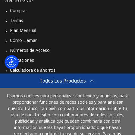
Crédito de Voz
Comprar
Tarifas
Plan Mensual
Cómo Llamar
Números de Acceso
Aplicaciones
Calculadora de ahorros
Travel eSIM
Todos Los Productos
Comprar
Usamos cookies para personalizar contenido y anuncios, para
Cómo funciona
proporcionar funciones de redes sociales y para analizar
nuestro tráfico. También compartimos información sobre tu
uso de nuestro sitio con colaboradores de redes sociales,
publicidad y analítica que pueden combinarla con otra
Paga con
información que les hayas proporcionado o que hayan
recolectado a partir de tu uso de su servicio. Para más