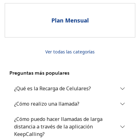
Al abrir una cuenta en este sitio web, estoy de acuerdo con
estos
Términos y condiciones.
Plan Mensual
Únete
Ver todas las categorías
¡Hola!
Preguntas más populares
Inicia sesión o
REGÍSTRATE →
¿Qué es la Recarga de Celulares?
¿Cómo realizo una llamada?
¿Cómo puedo hacer llamadas de larga
distancia a través de la aplicación
¿Olvidaste tu contraseña? →
KeepCalling?