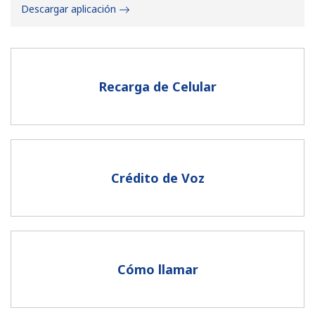
Descargar aplicación
Recarga de Celular
No se ha creado una contraseña
Mínimo 8 caracteres
Una letra mayúscula y una minúscula
Un número
Crédito de Voz
Un caracter especial
Cómo llamar
Mantente en contacto para recibir nuestras mejores
ofertas.