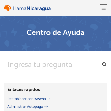
¡Bienvenido!
Centro de Ayuda
¿Ya tienes una cuenta?
Inicia sesión →
Regístrate con
o
Enlaces rápidos
Restablecer contraseña
Administrar Autopago