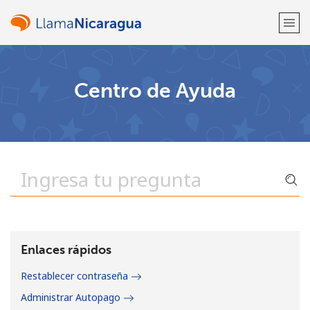
¡Bienvenido!
Centro de Ayuda
¿Ya tienes una cuenta?
Inicia sesión →
Regístrate con
o
Enlaces rápidos
Restablecer contraseña
Administrar Autopago