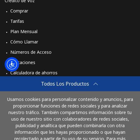
Crédito de Voz
Comprar
Tarifas
Plan Mensual
Cómo Llamar
Números de Acceso
Aplicaciones
Calculadora de ahorros
Travel eSIM
Todos Los Productos
Comprar
Usamos cookies para personalizar contenido y anuncios, para
Cómo funciona
proporcionar funciones de redes sociales y para analizar
nuestro tráfico. También compartimos información sobre tu
uso de nuestro sitio con colaboradores de redes sociales,
publicidad y analítica que pueden combinarla con otra
Paga con
información que les hayas proporcionado o que hayan
recolectado a partir de tu uso de su servicio. Para más