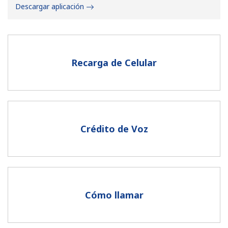
Descargar aplicación
Recarga de Celular
No se ha creado una contraseña
Mínimo 8 caracteres
Una letra mayúscula y una minúscula
Un número
Crédito de Voz
Un caracter especial
Cómo llamar
Mantente en contacto para recibir nuestras mejores
ofertas.