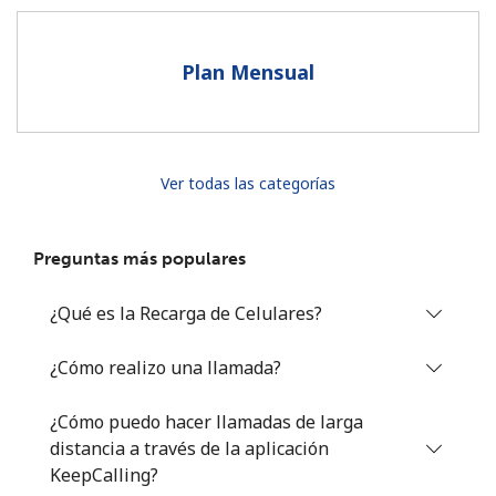
Al abrir una cuenta en este sitio web, estoy de acuerdo con
estos
Términos y condiciones.
Plan Mensual
Únete
Ver todas las categorías
¡Hola!
Preguntas más populares
Inicia sesión o
REGÍSTRATE →
¿Qué es la Recarga de Celulares?
¿Cómo realizo una llamada?
¿Cómo puedo hacer llamadas de larga
distancia a través de la aplicación
¿Olvidaste tu contraseña? →
KeepCalling?