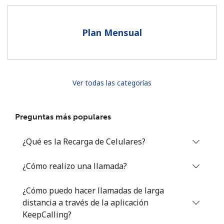
Al abrir una cuenta en este sitio web, estoy de acuerdo con
estos
Términos y condiciones.
Plan Mensual
Únete
Ver todas las categorías
¡Hola!
Preguntas más populares
Inicia sesión o
REGÍSTRATE →
¿Qué es la Recarga de Celulares?
¿Cómo realizo una llamada?
¿Cómo puedo hacer llamadas de larga
distancia a través de la aplicación
¿Olvidaste tu contraseña? →
KeepCalling?