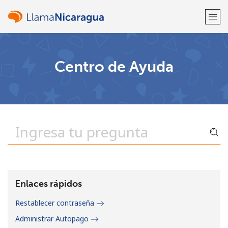
¡Bienvenido!
Centro de Ayuda
¿Ya tienes una cuenta?
Inicia sesión →
Regístrate con
o
Enlaces rápidos
Restablecer contraseña
Administrar Autopago