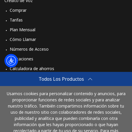
Crédito de Voz
Comprar
Tarifas
Plan Mensual
Cómo Llamar
Números de Acceso
Aplicaciones
Calculadora de ahorros
Travel eSIM
Todos Los Productos
Comprar
Usamos cookies para personalizar contenido y anuncios, para
Cómo funciona
proporcionar funciones de redes sociales y para analizar
nuestro tráfico. También compartimos información sobre tu
uso de nuestro sitio con colaboradores de redes sociales,
publicidad y analítica que pueden combinarla con otra
Paga con
información que les hayas proporcionado o que hayan
recolectado a partir de tu uso de su servicio. Para más