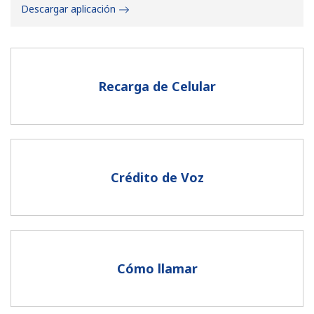
Descargar aplicación
Recarga de Celular
No se ha creado una contraseña
Mínimo 8 caracteres
Una letra mayúscula y una minúscula
Un número
Crédito de Voz
Un caracter especial
Cómo llamar
Mantente en contacto para recibir nuestras mejores
ofertas.