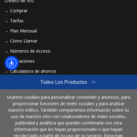
Crédito de Voz
Comprar
Tarifas
Plan Mensual
Cómo Llamar
Números de Acceso
Aplicaciones
Calculadora de ahorros
Travel eSIM
Todos Los Productos
Comprar
Usamos cookies para personalizar contenido y anuncios, para
Cómo funciona
proporcionar funciones de redes sociales y para analizar
nuestro tráfico. También compartimos información sobre tu
uso de nuestro sitio con colaboradores de redes sociales,
publicidad y analítica que pueden combinarla con otra
Paga con
información que les hayas proporcionado o que hayan
recolectado a partir de tu uso de su servicio. Para más