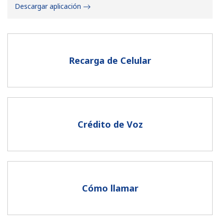
Descargar aplicación
Recarga de Celular
No se ha creado una contraseña
Mínimo 8 caracteres
Una letra mayúscula y una minúscula
Un número
Crédito de Voz
Un caracter especial
Cómo llamar
Mantente en contacto para recibir nuestras mejores
ofertas.