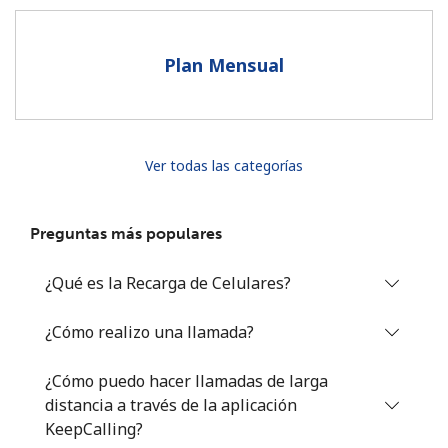
Al abrir una cuenta en este sitio web, estoy de acuerdo con
estos
Términos y condiciones.
Plan Mensual
Únete
Ver todas las categorías
¡Hola!
Preguntas más populares
Inicia sesión o
REGÍSTRATE →
¿Qué es la Recarga de Celulares?
¿Cómo realizo una llamada?
¿Cómo puedo hacer llamadas de larga
distancia a través de la aplicación
¿Olvidaste tu contraseña? →
KeepCalling?