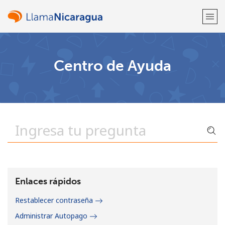
¡Bienvenido!
Centro de Ayuda
¿Ya tienes una cuenta?
Inicia sesión →
Regístrate con
o
Enlaces rápidos
Restablecer contraseña
Administrar Autopago