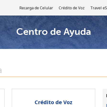
Recarga de Celular
Crédito de Voz
Travel e
Centro de Ayuda
¡Bienvenido!
¿Ya tienes una cuenta?
Inicia sesión →
Regístrate con
Crédito de Voz
o