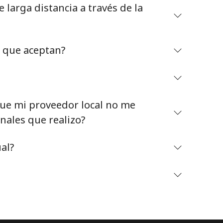
larga distancia a través de la
o que aceptan?
Mantente en contacto para recibir nuestras mejores
ofertas.
e mi proveedor local no me
Al abrir una cuenta en este sitio web, estoy de
nales que realizo?
acuerdo con estos
Términos y condiciones.
al?
Únete