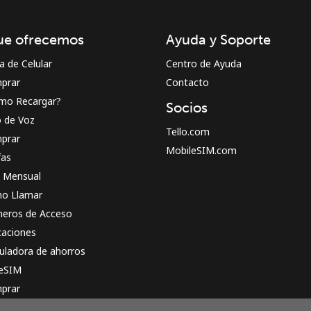
¡Hola!
ue ofrecemos
Ayuda y Soporte
Inicia sesión o
REGÍSTRATE →
a de Celular
Centro de Ayuda
prar
Contacto
mo Recargar?
Socios
o de Voz
Tello.com
prar
MobileSIM.com
fas
n Mensual
¿Olvidaste tu contraseña? →
o Llamar
eros de Acceso
caciones
Iniciar Sesión
uladora de ahorros
 eSIM
o
prar
o funciona