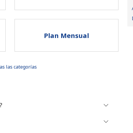
Plan Mensual
as las categorías
No se ha creado una contraseña
?
Mínimo 8 caracteres
Una letra mayúscula y una minúscula
Un número
Un caracter especial