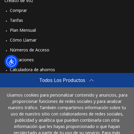
Crédito de Voz
Comprar
Tarifas
Plan Mensual
Cómo Llamar
Números de Acceso
Aplicaciones
Calculadora de ahorros
Travel eSIM
Todos Los Productos
Comprar
Usamos cookies para personalizar contenido y anuncios, para
Cómo funciona
proporcionar funciones de redes sociales y para analizar
nuestro tráfico. También compartimos información sobre tu
uso de nuestro sitio con colaboradores de redes sociales,
publicidad y analítica que pueden combinarla con otra
Paga con
información que les hayas proporcionado o que hayan
recolectado a partir de tu uso de su servicio. Para más