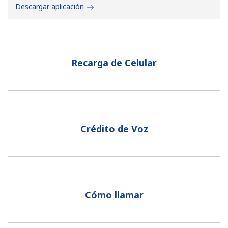
Descargar aplicación
Recarga de Celular
No se ha creado una contraseña
Mínimo 8 caracteres
Una letra mayúscula y una minúscula
Un número
Crédito de Voz
Un caracter especial
Cómo llamar
Mantente en contacto para recibir nuestras mejores
ofertas.