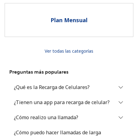
Al abrir una cuenta en este sitio web, estoy de acuerdo con
estos
Términos y condiciones.
Plan Mensual
Únete
Ver todas las categorías
¡Hola!
Preguntas más populares
Inicia sesión o
REGÍSTRATE →
¿Qué es la Recarga de Celulares?
¿Tienen una app para recarga de celular?
¿Cómo realizo una llamada?
¿Olvidaste tu contraseña? →
¿Cómo puedo hacer llamadas de larga