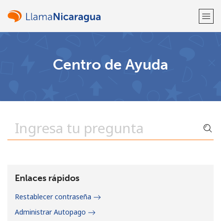
¡Bienvenido!
Centro de Ayuda
¿Ya tienes una cuenta?
Inicia sesión →
Regístrate con
o
Enlaces rápidos
Restablecer contraseña
Administrar Autopago