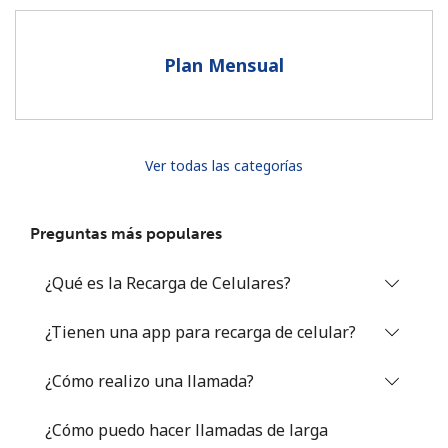
Al abrir una cuenta en este sitio web, estoy de acuerdo con
estos
Términos y condiciones.
Plan Mensual
Únete
Ver todas las categorías
¡Hola!
Preguntas más populares
Inicia sesión o
REGÍSTRATE →
¿Qué es la Recarga de Celulares?
¿Tienen una app para recarga de celular?
¿Cómo realizo una llamada?
¿Olvidaste tu contraseña? →
¿Cómo puedo hacer llamadas de larga