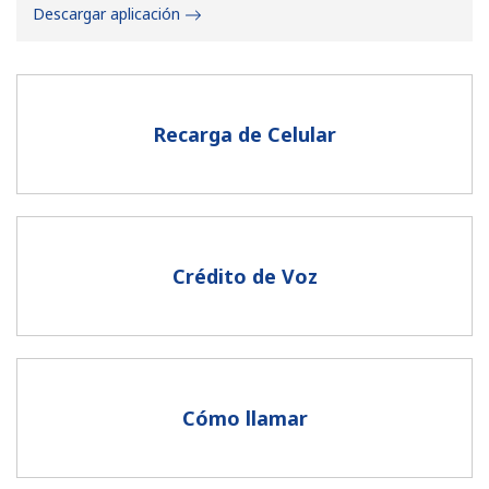
Descargar aplicación
Recarga de Celular
No se ha creado una contraseña
Mínimo 8 caracteres
Una letra mayúscula y una minúscula
Un número
Crédito de Voz
Un caracter especial
Cómo llamar
Mantente en contacto para recibir nuestras mejores
ofertas.