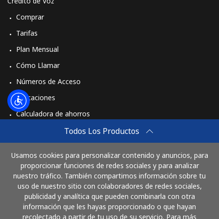
Crédito de Voz
Comprar
Tarifas
Plan Mensual
Cómo Llamar
Números de Acceso
Aplicaciones
Calculadora de ahorros
Travel eSIM
Todos Los Productos
Comprar
Usamos cookies para personalizar contenido y anuncios, para
Cómo funciona
proporcionar funciones de redes sociales y para analizar
nuestro tráfico. También compartimos información sobre tu
uso de nuestro sitio con colaboradores de redes sociales,
publicidad y analítica que pueden combinarla con otra
Paga con
información que les hayas proporcionado o que hayan
recolectado a partir de tu uso de su servicio. Para más