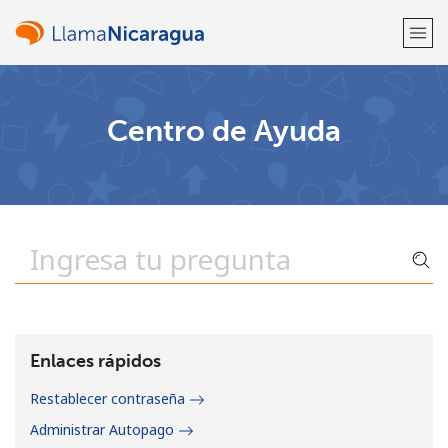
¡Bienvenido!
Centro de Ayuda
¿Ya tienes una cuenta?
Inicia sesión →
Regístrate con
o
Enlaces rápidos
Restablecer contraseña
Administrar Autopago