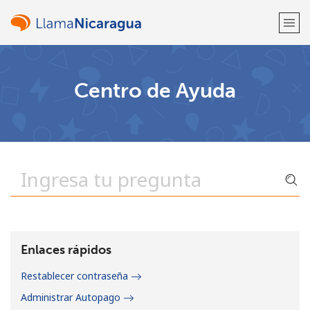
¡Bienvenido!
Centro de Ayuda
¿Ya tienes una cuenta?
Inicia sesión →
Regístrate con
o
Enlaces rápidos
Restablecer contraseña
Administrar Autopago