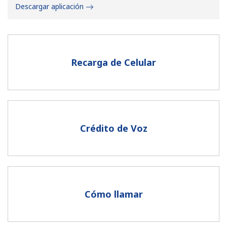
Descargar aplicación
Recarga de Celular
No se ha creado una contraseña
Mínimo 8 caracteres
Una letra mayúscula y una minúscula
Un número
Crédito de Voz
Un caracter especial
Cómo llamar
Mantente en contacto para recibir nuestras mejores
ofertas.