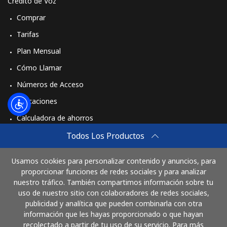
Crédito de Voz
Comprar
Tarifas
Plan Mensual
Cómo Llamar
Números de Acceso
Aplicaciones
Calculadora de ahorros
Travel eSIM
Todos Los Productos
Comprar
Usamos cookies para personalizar contenido y anuncios, para
Cómo funciona
proporcionar funciones de redes sociales y para analizar
nuestro tráfico. También compartimos información sobre tu
uso de nuestro sitio con colaboradores de redes sociales,
publicidad y analítica que pueden combinarla con otra
Paga con
información que les hayas proporcionado o que hayan
recolectado a partir de tu uso de su servicio. Para más