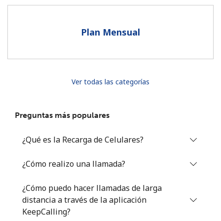
Al abrir una cuenta en este sitio web, estoy de acuerdo con
estos
Términos y condiciones.
Plan Mensual
Únete
Ver todas las categorías
¡Hola!
Preguntas más populares
Inicia sesión o
REGÍSTRATE →
¿Qué es la Recarga de Celulares?
¿Cómo realizo una llamada?
¿Cómo puedo hacer llamadas de larga
distancia a través de la aplicación
¿Olvidaste tu contraseña? →
KeepCalling?