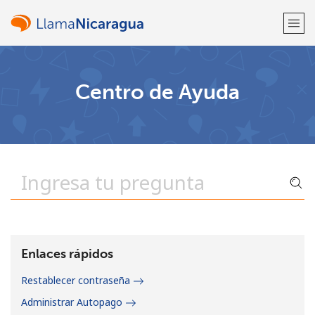
¡Bienvenido!
Centro de Ayuda
¿Ya tienes una cuenta?
Inicia sesión →
Regístrate con
o
Enlaces rápidos
Restablecer contraseña
Administrar Autopago