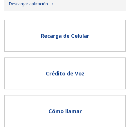
Descargar aplicación
Recarga de Celular
No se ha creado una contraseña
Mínimo 8 caracteres
Una letra mayúscula y una minúscula
Un número
Crédito de Voz
Un caracter especial
Cómo llamar
Mantente en contacto para recibir nuestras mejores
ofertas.