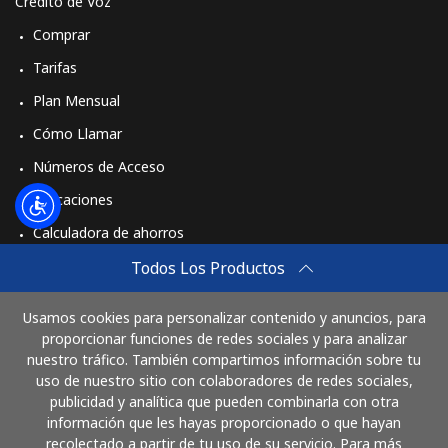
Crédito de Voz
Comprar
Tarifas
Plan Mensual
Cómo Llamar
Números de Acceso
Aplicaciones
Calculadora de ahorros
Travel eSIM
Todos Los Productos
Comprar
Usamos cookies para personalizar contenido y anuncios, para
Cómo funciona
proporcionar funciones de redes sociales y para analizar
nuestro tráfico. También compartimos información sobre tu
uso de nuestro sitio con colaboradores de redes sociales,
publicidad y analítica que pueden combinarla con otra
Paga con
información que les hayas proporcionado o que hayan
recolectado a partir de tu uso de su servicio. Para más