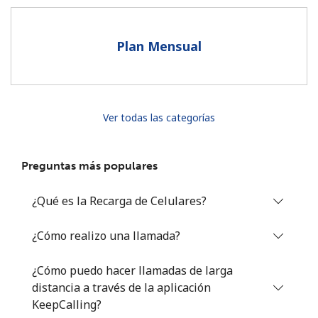
Al abrir una cuenta en este sitio web, estoy de acuerdo con
estos
Términos y condiciones.
Plan Mensual
Únete
Ver todas las categorías
¡Hola!
Preguntas más populares
Inicia sesión o
REGÍSTRATE →
¿Qué es la Recarga de Celulares?
¿Cómo realizo una llamada?
¿Cómo puedo hacer llamadas de larga
distancia a través de la aplicación
¿Olvidaste tu contraseña? →
KeepCalling?