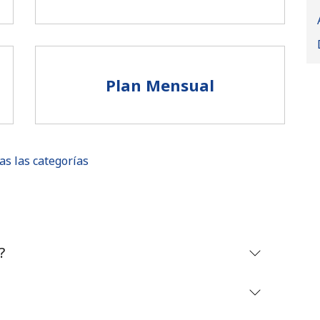
Plan Mensual
as las categorías
No se ha creado una contraseña
?
Mínimo 8 caracteres
Una letra mayúscula y una minúscula
Un número
Un caracter especial