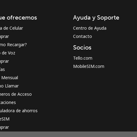
¡Hola!
ue ofrecemos
Ayuda y Soporte
Inicia sesión o
REGÍSTRATE →
a de Celular
Centro de Ayuda
prar
Contacto
mo Recargar?
Socios
o de Voz
Tello.com
prar
MobileSIM.com
fas
n Mensual
¿Olvidaste tu contraseña? →
o Llamar
eros de Acceso
caciones
Iniciar Sesión
uladora de ahorros
 eSIM
o
prar
o funciona