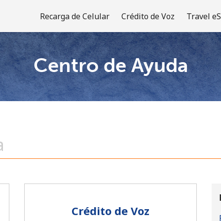
Recarga de Celular
Crédito de Voz
Travel e
Centro de Ayuda
¡Bienvenido!
¿Ya tienes una cuenta?
Inicia sesión →
Regístrate con
Crédito de Voz
o