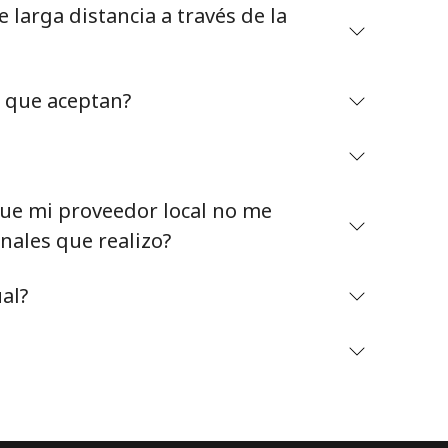
larga distancia a través de la
o que aceptan?
Mantente en contacto para recibir nuestras mejores
ofertas.
e mi proveedor local no me
Al abrir una cuenta en este sitio web, estoy de
nales que realizo?
acuerdo con estos
Términos y condiciones.
al?
Únete