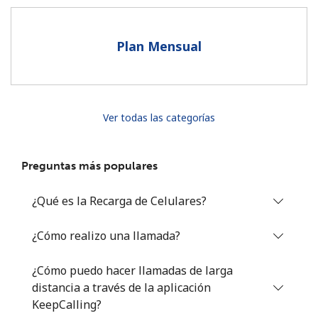
Al abrir una cuenta en este sitio web, estoy de acuerdo con
estos
Términos y condiciones.
Plan Mensual
Únete
Ver todas las categorías
¡Hola!
Preguntas más populares
Inicia sesión o
REGÍSTRATE →
¿Qué es la Recarga de Celulares?
¿Cómo realizo una llamada?
¿Cómo puedo hacer llamadas de larga
distancia a través de la aplicación
¿Olvidaste tu contraseña? →
KeepCalling?