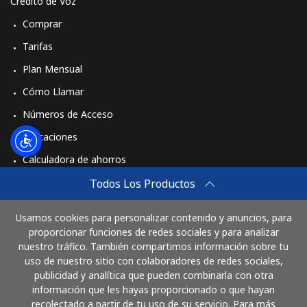
Crédito de Voz
Comprar
Tarifas
Plan Mensual
Cómo Llamar
Números de Acceso
Aplicaciones
Calculadora de ahorros
Travel eSIM
Todos Los Productos
Comprar
Usamos cookies para personalizar contenido y anuncios, para
Cómo funciona
proporcionar funciones de redes sociales y para analizar
nuestro tráfico. También compartimos información sobre tu
uso de nuestro sitio con colaboradores de redes sociales,
publicidad y analítica que pueden combinarla con otra
Paga con
información que les hayas proporcionado o que hayan
recolectado a partir de tu uso de su servicio. Para más