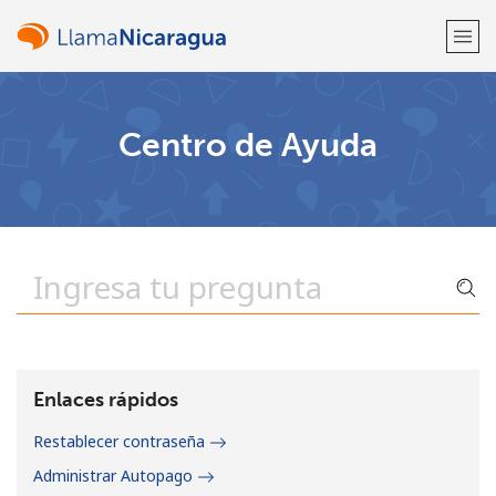
¡Bienvenido!
Centro de Ayuda
¿Ya tienes una cuenta?
Inicia sesión →
Regístrate con
o
Enlaces rápidos
Restablecer contraseña
Administrar Autopago