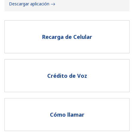
Descargar aplicación
Recarga de Celular
No se ha creado una contraseña
Mínimo 8 caracteres
Una letra mayúscula y una minúscula
Un número
Crédito de Voz
Un caracter especial
Cómo llamar
Mantente en contacto para recibir nuestras mejores
ofertas.