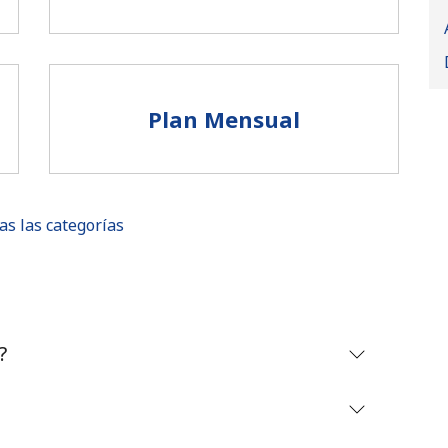
Plan Mensual
as las categorías
No se ha creado una contraseña
?
Mínimo 8 caracteres
Una letra mayúscula y una minúscula
Un número
Un caracter especial