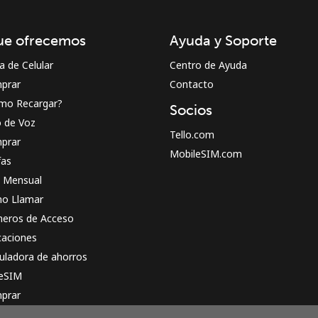
¡Hola!
ue ofrecemos
Ayuda y Soporte
Inicia sesión o
REGÍSTRATE →
a de Celular
Centro de Ayuda
prar
Contacto
mo Recargar?
Socios
o de Voz
Tello.com
prar
MobileSIM.com
fas
n Mensual
¿Olvidaste tu contraseña? →
o Llamar
eros de Acceso
caciones
Iniciar Sesión
uladora de ahorros
 eSIM
o
prar
o funciona