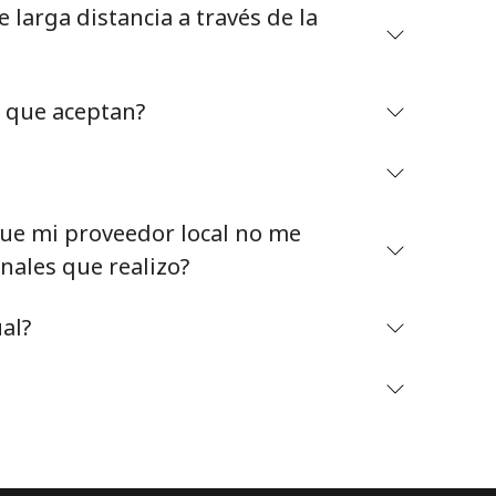
larga distancia a través de la
o que aceptan?
Mantente en contacto para recibir nuestras mejores
ofertas.
e mi proveedor local no me
Al abrir una cuenta en este sitio web, estoy de
nales que realizo?
acuerdo con estos
Términos y condiciones.
al?
Únete