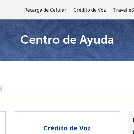
Recarga de Celular
Crédito de Voz
Travel e
Centro de Ayuda
¡Bienvenido!
¿Ya tienes una cuenta?
Inicia sesión →
Regístrate con
Crédito de Voz
o