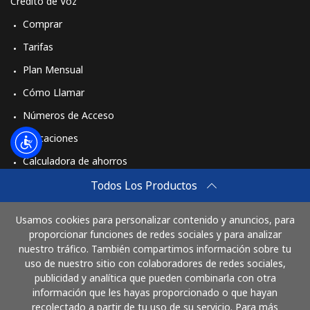
Crédito de Voz
Comprar
Tarifas
Plan Mensual
Cómo Llamar
Números de Acceso
Aplicaciones
Calculadora de ahorros
Travel eSIM
Todos Los Productos
Comprar
Usamos cookies para personalizar contenido y anuncios, para
Cómo funciona
proporcionar funciones de redes sociales y para analizar
nuestro tráfico. También compartimos información sobre tu
uso de nuestro sitio con colaboradores de redes sociales,
publicidad y analítica que pueden combinarla con otra
Paga con
información que les hayas proporcionado o que hayan
recolectado a partir de tu uso de su servicio. Para más