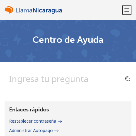
¡Bienvenido!
Centro de Ayuda
¿Ya tienes una cuenta?
Inicia sesión →
Regístrate con
o
Enlaces rápidos
Restablecer contraseña
Administrar Autopago