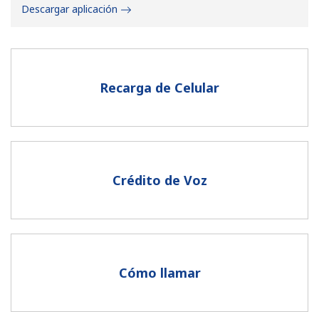
Descargar aplicación
Recarga de Celular
No se ha creado una contraseña
Mínimo 8 caracteres
Una letra mayúscula y una minúscula
Un número
Crédito de Voz
Un caracter especial
Cómo llamar
Mantente en contacto para recibir nuestras mejores
ofertas.