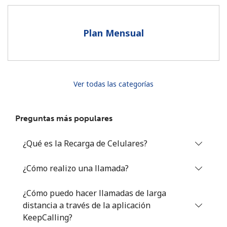
Al abrir una cuenta en este sitio web, estoy de acuerdo con
estos
Términos y condiciones.
Plan Mensual
Únete
Ver todas las categorías
¡Hola!
Preguntas más populares
Inicia sesión o
REGÍSTRATE →
¿Qué es la Recarga de Celulares?
¿Cómo realizo una llamada?
¿Cómo puedo hacer llamadas de larga
distancia a través de la aplicación
¿Olvidaste tu contraseña? →
KeepCalling?