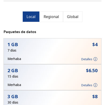
Local
Regional
Global
Paquetes de datos
No se ha creado una contraseña
1 GB
⁦$4⁩
Mínimo 8 caracteres
Una letra mayúscula y una minúscula
7 días
Un número
Merhaba
Detalles
Un caracter especial
2 GB
⁦$6.50⁩
15 días
Merhaba
Detalles
3 GB
⁦$8⁩
Mantente en contacto para recibir nuestras mejores
ofertas.
30 días