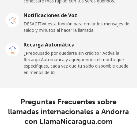
conéctate más rápido con tus seres queridos.
Andorra
Notificaciones de Voz
DESACTIVA esta función para omitir los mensajes de
Línea fija
⁦9.9¢⁩
101 min por ⁦$10⁩
-
saldo y minutos al hacer la llamada.
Celular
⁦29.9¢⁩
33 min por ⁦$10⁩
⁦11¢⁩
Recarga Automática
¿Preocupado por quedarte sin crédito? Activa la
Angola
Recarga Automatica y agregaremos el monto que
especifiques, cada vez que tu saldo disponible quede
en menos de ⁦$5⁩.
Línea fija
⁦39.9¢⁩
25 min por ⁦$10⁩
-
Celular
⁦56.5¢⁩
17 min por ⁦$10⁩
⁦32¢⁩
Preguntas Frecuentes sobre
Anguilla
llamadas internacionales a Andorra
con LlamaNicaragua.com
Línea fija
⁦33.5¢⁩
29 min por ⁦$10⁩
-
Celular
⁦34.9¢⁩
28 min por ⁦$10⁩
⁦5¢⁩