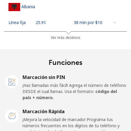
Albania
Línea fija
⁦25.9¢⁩
38 min por ⁦$10⁩
-
Celular
⁦48.5¢⁩
20 min por ⁦$10⁩
⁦11¢⁩
Ver más destinos
Algeria
Funciones
Línea fija
⁦10.5¢⁩
95 min por ⁦$10⁩
-
Marcación sin PIN
Celular
⁦98.9¢⁩
10 min por ⁦$10⁩
-
¡Haz llamadas más fácil! Agrega el número de teléfono
DESDE el cual llamas. Usa el formato:
código del
American Samoa
país + número.
Marcación Rápida
Línea fija
⁦19.5¢⁩
51 min por ⁦$10⁩
-
¡Mejora la velocidad de marcado! Programa tus
números frecuentes en los dígitos de tu teléfono y
Celular
⁦21.5¢⁩
46 min por ⁦$10⁩
-