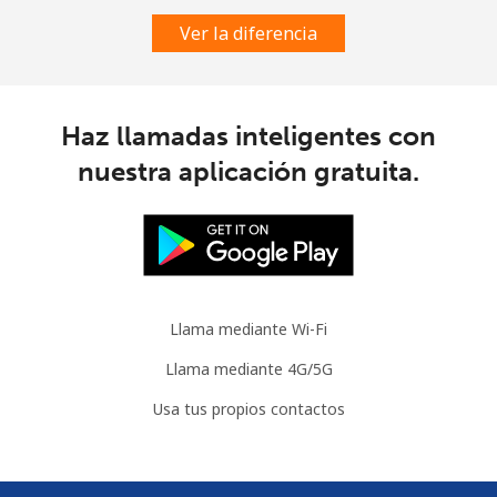
Ver la diferencia
Austria
Línea fija
⁦2.2¢⁩
454 min por ⁦$10⁩
-
Haz llamadas inteligentes con
nuestra aplicación gratuita.
Celular
⁦3.5¢⁩
285 min por ⁦$10⁩
⁦7¢⁩
Azerbaijan
Línea fija
⁦33.5¢⁩
29 min por ⁦$10⁩
-
Llama mediante Wi-Fi
Celular
⁦40.9¢⁩
24 min por ⁦$10⁩
⁦35¢⁩
Llama mediante 4G/5G
Usa tus propios contactos