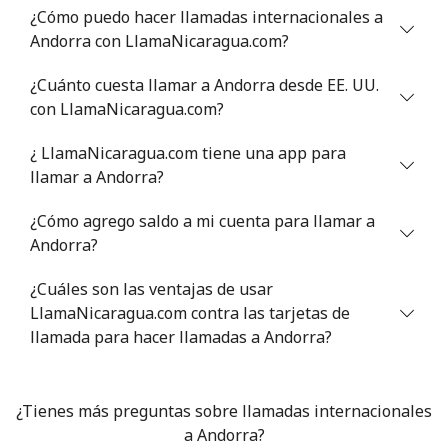
¿Cómo puedo hacer llamadas internacionales a
Andorra con LlamaNicaragua.com?
Antigua And Barbuda
¿Cuánto cuesta llamar a Andorra desde EE. UU.
Línea fija
⁦33.9¢⁩
29 min por ⁦$10⁩
-
con LlamaNicaragua.com?
¿ LlamaNicaragua.com tiene una app para
Celular
⁦33.9¢⁩
29 min por ⁦$10⁩
⁦11¢⁩
llamar a Andorra?
Argentina
¿Cómo agrego saldo a mi cuenta para llamar a
Andorra?
Línea fija
⁦1.7¢⁩
588 min por ⁦$10⁩
-
¿Cuáles son las ventajas de usar
Celular
⁦20.5¢⁩
48 min por ⁦$10⁩
⁦14¢⁩
LlamaNicaragua.com contra las tarjetas de
llamada para hacer llamadas a Andorra?
Armenia
¿Tienes más preguntas sobre llamadas internacionales
Línea fija
⁦26.5¢⁩
37 min por ⁦$10⁩
-
a Andorra?