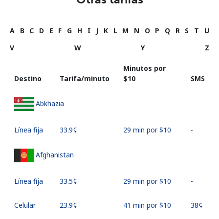
A
B
C
D
E
F
G
H
I
J
K
L
M
N
O
P
Q
R
S
T
U
V
W
Y
Z
Minutos por
Destino
Tarifa/minuto
⁦$10⁩
SMS
Abkhazia
Línea fija
⁦33.9¢⁩
29 min por ⁦$10⁩
-
Afghanistan
Línea fija
⁦33.5¢⁩
29 min por ⁦$10⁩
-
Celular
⁦23.9¢⁩
41 min por ⁦$10⁩
⁦38¢⁩