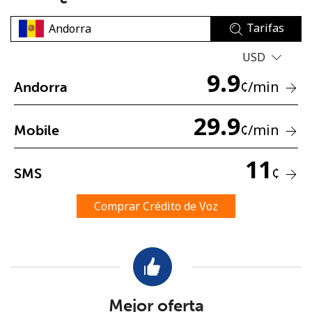
Tarifas
USD
9.9
¢
/min
Andorra
No se ha creado una contraseña
29.9
¢
/min
Mobile
Mínimo 8 caracteres
Una letra mayúscula y una minúscula
11
Un número
¢
SMS
Un caracter especial
Comprar Crédito de Voz
Mantente en contacto para recibir nuestras mejores
ofertas.
Mejor oferta