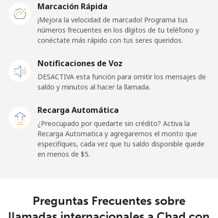
Marcación Rápida
Línea fija
⁦23.5¢⁩
42 min por ⁦$10⁩
-
¡Mejora la velocidad de marcado! Programa tus
números frecuentes en los dígitos de tu teléfono y
conéctate más rápido con tus seres queridos.
Celular
⁦25.5¢⁩
39 min por ⁦$10⁩
⁦15¢⁩
Notificaciones de Voz
Cayman Islands
DESACTIVA esta función para omitir los mensajes de
saldo y minutos al hacer la llamada.
Línea fija
⁦19.9¢⁩
50 min por ⁦$10⁩
-
Recarga Automática
Celular
⁦27.5¢⁩
36 min por ⁦$10⁩
-
¿Preocupado por quedarte sin crédito? Activa la
Recarga Automatica y agregaremos el monto que
Central African Republic
especifiques, cada vez que tu saldo disponible quede
en menos de ⁦$5⁩.
Línea fija
⁦88.5¢⁩
11 min por ⁦$10⁩
-
Celular
⁦73.9¢⁩
13 min por ⁦$10⁩
-
Preguntas Frecuentes sobre
llamadas internacionales a Chad con
Chad