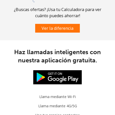
Comoros
¿Buscas ofertas? ¡Usa tu Calculadora para ver
cuánto puedes ahorrar!
Línea fija
⁦76.9¢⁩
13 min por ⁦$10⁩
-
Ver la diferencia
Celular
⁦78.5¢⁩
12 min por ⁦$10⁩
⁦5¢⁩
Congo
Haz llamadas inteligentes con
Línea fija
⁦80.9¢⁩
12 min por ⁦$10⁩
-
nuestra aplicación gratuita.
Celular
⁦74.9¢⁩
13 min por ⁦$10⁩
⁦13¢⁩
Cook Islands
Llama mediante Wi-Fi
Línea fija
⁦137.9¢⁩
7 min por ⁦$10⁩
-
Llama mediante 4G/5G
Celular
⁦137.9¢⁩
7 min por ⁦$10⁩
⁦5¢⁩