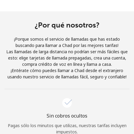
Al abrir una cuenta en este sitio web, estoy de acuerdo con
estos
Términos y condiciones.
¿Por qué nosotros?
Únete
¡Porque somos el servicio de llamadas que has estado
buscando para llamar a Chad por las mejores tarifas!
Las llamadas de larga distancia no podrían ser más fáciles que
esto: elige tarjetas de llamada prepagadas, crea una cuenta,
¡Hola!
compra crédito de voz en línea y llama a casa.
¡Entérate cómo puedes llamar a Chad desde el extranjero
usando nuestro servicio de llamadas fácil, seguro y confiable!
Inicia sesión o
REGÍSTRATE →
Sin cobros ocultos
¿Olvidaste tu contraseña? →
Pagas sólo los minutos que utilizas, nuestras tarifas incluyen
impuestos.