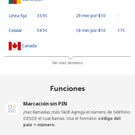
Línea fija
⁦33.9¢⁩
29 min por ⁦$10⁩
-
Celular
⁦54.5¢⁩
18 min por ⁦$10⁩
⁦17¢⁩
Canada
All
⁦1.5¢⁩
665 min por ⁦$10⁩
⁦15¢⁩
Ver más destinos
country
Cape Verde
Funciones
Línea fija
⁦33.9¢⁩
29 min por ⁦$10⁩
-
Marcación sin PIN
¡Haz llamadas más fácil! Agrega el número de teléfono
Celular
⁦39.5¢⁩
25 min por ⁦$10⁩
⁦16¢⁩
DESDE el cual llamas. Usa el formato:
código del
país + número.
Caribbean Netherlands