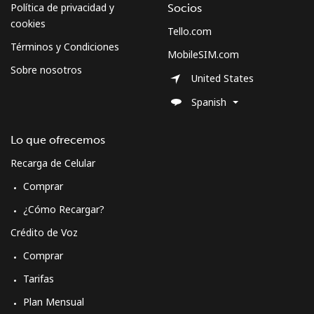
Política de privacidad y
Socios
cookies
Tello.com
Curacao
Términos y Condiciones
MobileSIM.com
Sobre nosotros
Línea fija
⁦21.5¢⁩
46 min por ⁦$10⁩
-
United States
Spanish
Celular
⁦23.5¢⁩
42 min por ⁦$10⁩
-
Lo que ofrecemos
Cyprus
Recarga de Celular
Línea fija
⁦14.5¢⁩
68 min por ⁦$10⁩
-
Comprar
¿Cómo Recargar?
Celular
⁦10.5¢⁩
95 min por ⁦$10⁩
⁦5¢⁩
Crédito de Voz
Czechia
Comprar
Tarifas
Línea fija
⁦2¢⁩
500 min por ⁦$10⁩
-
Plan Mensual