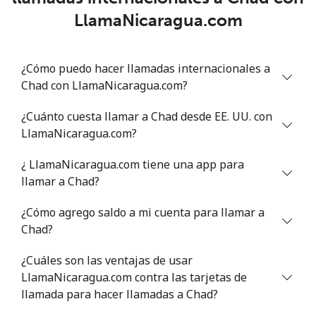
LlamaNicaragua.com
Línea fija
⁦78.9¢⁩
12 min por ⁦$10⁩
-
¿Cómo puedo hacer llamadas internacionales a
Celular
⁦71.5¢⁩
13 min por ⁦$10⁩
⁦16¢⁩
Chad con LlamaNicaragua.com?
Chile
¿Cuánto cuesta llamar a Chad desde EE. UU. con
LlamaNicaragua.com?
Línea fija
⁦4.5¢⁩
222 min por ⁦$10⁩
-
¿ LlamaNicaragua.com tiene una app para
Celular
⁦1.6¢⁩
625 min por ⁦$10⁩
⁦8¢⁩
llamar a Chad?
¿Cómo agrego saldo a mi cuenta para llamar a
Santiago
⁦1.7¢⁩
588 min por ⁦$10⁩
-
Chad?
China
¿Cuáles son las ventajas de usar
LlamaNicaragua.com contra las tarjetas de
Línea fija
⁦4.9¢⁩
204 min por ⁦$10⁩
-
llamada para hacer llamadas a Chad?