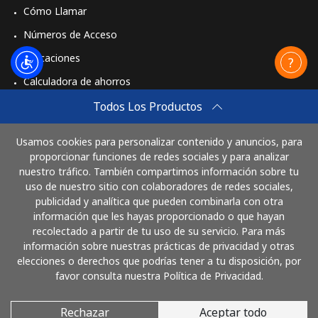
Celular
⁦3.9¢⁩
256 min por ⁦$10⁩
⁦8¢⁩
Cómo Llamar
Números de Acceso
Aplicaciones
Calculadora de ahorros
Travel eSIM
Todos Los Productos
Comprar
Usamos cookies para personalizar contenido y anuncios, para
Cómo funciona
proporcionar funciones de redes sociales y para analizar
nuestro tráfico. También compartimos información sobre tu
uso de nuestro sitio con colaboradores de redes sociales,
publicidad y analítica que pueden combinarla con otra
Paga con
información que les hayas proporcionado o que hayan
recolectado a partir de tu uso de su servicio. Para más
información sobre nuestras prácticas de privacidad y otras
elecciones o derechos que podrías tener a tu disposición, por
favor consulta nuestra Política de Privacidad.
Rechazar
Aceptar todo
© 2026 LlamaNicaragua