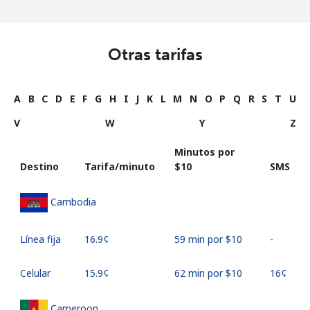
Otras tarifas
A
B
C
D
E
F
G
H
I
J
K
L
M
N
O
P
Q
R
S
T
U
V
W
Y
Z
Minutos por
Destino
Tarifa/minuto
⁦$10⁩
SMS
Cambodia
Línea fija
⁦16.9¢⁩
59 min por ⁦$10⁩
-
Celular
⁦15.9¢⁩
62 min por ⁦$10⁩
⁦16¢⁩
Cameroon