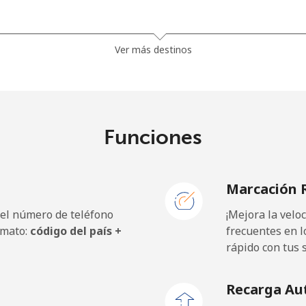
⁦81.9¢⁩
12 min por ⁦$10⁩
Ver más destinos
⁦88.5¢⁩
11 min por ⁦$10⁩
Funciones
⁦57.9¢⁩
17 min por ⁦$10⁩
Marcación 
⁦57.9¢⁩
17 min por ⁦$10⁩
 el número de teléfono
¡Mejora la vel
rmato:
código del país +
frecuentes en l
rápido con tus 
⁦1.5¢⁩
665 min por ⁦$10⁩
Recarga Au
⁦1.5¢⁩
665 min por ⁦$10⁩