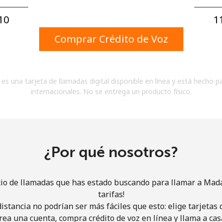
Un número
Un caracter especial
0⁩
1
Comprar Crédito de Voz
es una tarjeta de llamadas digital disponible en línea y está hecho p
internacionales. No se entrega un producto físico.
Mantente en contacto para recibir nuestras mejores
ofertas.
Al abrir una cuenta en este sitio web, estoy de
acuerdo con estos
Términos y condiciones.
¿Por qué nosotros?
Únete
cio de llamadas que has estado buscando para llamar a Mad
tarifas!
istancia no podrían ser más fáciles que esto: elige tarjeta
rea una cuenta, compra crédito de voz en línea y llama a cas