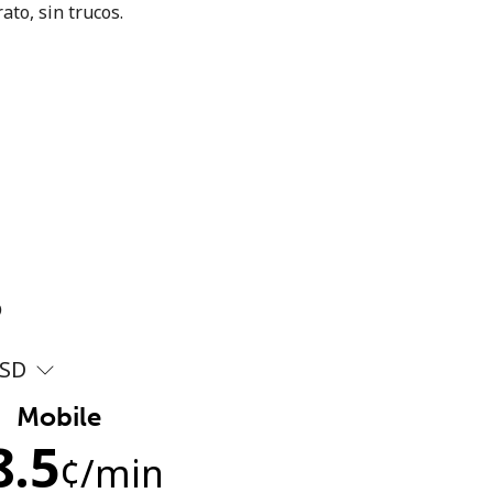
ato, sin trucos.
?
SD
Mobile
8.5
¢
/min