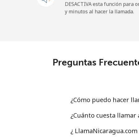
DESACTIVA esta función para om
y minutos al hacer la llamada.
Maldives
Línea fija
Celular
Preguntas Frecuent
Mali
Línea fija
Celular
¿Cómo puedo hacer lla
Malta
¿Cuánto cuesta llamar
Línea fija
¿ LlamaNicaragua.com 