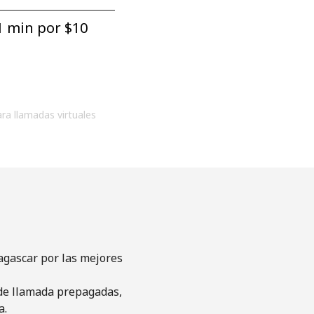
1 min por ⁦$10⁩
ara llamadas virtuales
agascar por las mejores
s de llamada prepagadas,
a.