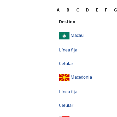
A
B
C
D
E
F
Destino
Macau
Línea fija
Celular
Macedonia
Línea fija
Celular