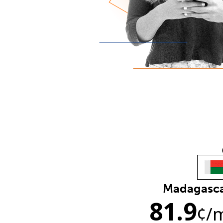
Madagasc
81.9
¢
/