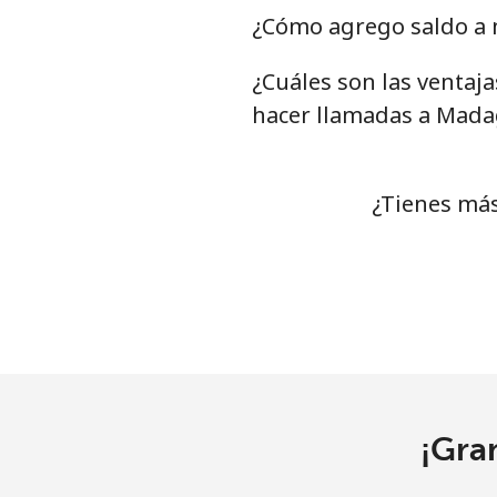
Celular
¿Cómo agrego saldo a 
¿Cuáles son las ventaj
Mariana Islands
hacer llamadas a Mada
All country
Marshall Islands
¿Tienes más
Línea fija
Celular
Martinique
Línea fija
¡Gra
Celular