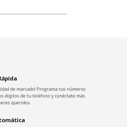
-
-
-
Rápida
-
ocidad de marcado! Programa tus números
os dígitos de tu teléfono y conéctate más
seres queridos.
-
tomática
-