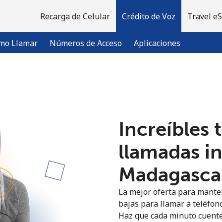
Recarga de Celular
Crédito de Voz
Travel e
mo Llamar
Números de Acceso
Aplicaciones
¡Bienvenido!
Increíbles 
¿Ya tienes una cuenta?
Inicia sesión →
llamadas i
Regístrate con
Madagascar
La mejor oferta para manten
bajas para llamar a teléfon
Haz que cada minuto cuente