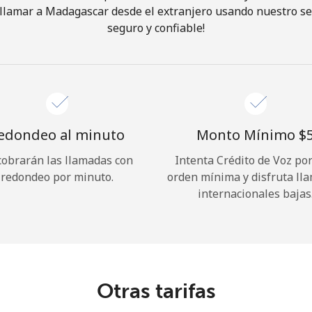
llamar a Madagascar desde el extranjero usando nuestro serv
seguro y confiable!
¡Hola!
Inicia sesión o
REGÍSTRATE →
edondeo al minuto
Monto Mínimo ⁦$5
cobrarán las llamadas con
Intenta Crédito de Voz po
redondeo por minuto.
orden mínima y disfruta ll
internacionales bajas
¿Olvidaste tu contraseña? →
Iniciar Sesión
Otras tarifas