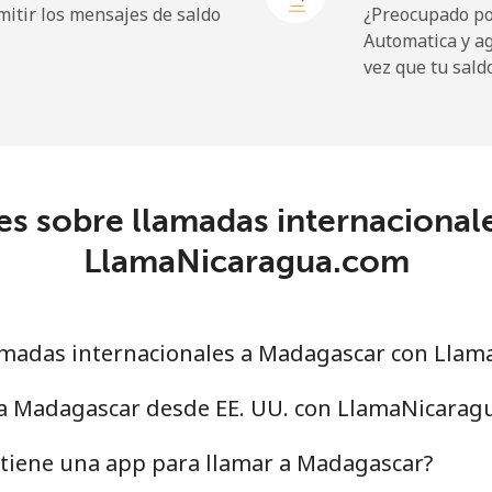
itir los mensajes de saldo
¿Preocupado por
Automatica y a
vez que tu sald
⁦109.9¢⁩
9 min por ⁦$10⁩
⁦108.9¢⁩
9 min por ⁦$10⁩
es sobre llamadas internacional
LlamaNicaragua.com
⁦53.9¢⁩
18 min por ⁦$10⁩
⁦53.9¢⁩
18 min por ⁦$10⁩
madas internacionales a Madagascar con Lla
 a Madagascar desde EE. UU. con LlamaNicarag
⁦39.5¢⁩
25 min por ⁦$10⁩
tiene una app para llamar a Madagascar?