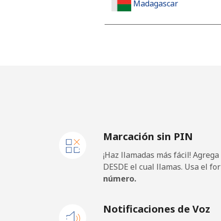
Madagascar
Línea fija
Celular
Malawi
Línea fija
Marcación sin PIN
Celular
¡Haz llamadas más fácil! Agrega
Malaysia
DESDE el cual llamas. Usa el fo
número.
Línea fija
Notificaciones de Voz
Celular