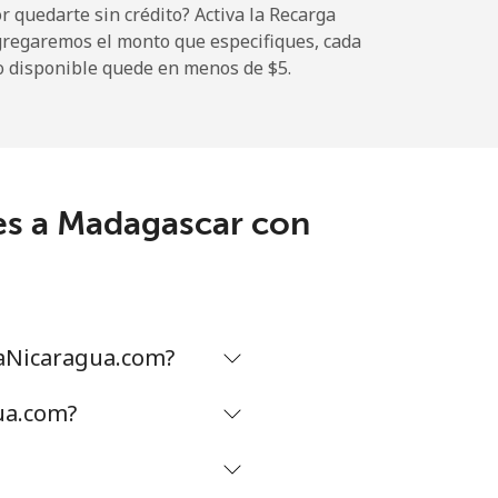
 quedarte sin crédito? Activa la Recarga
gregaremos el monto que especifiques, cada
o disponible quede en menos de ⁦$5⁩.
-
-
es a Madagascar con
-
⁦17¢⁩
maNicaragua.com?
ua.com?
-