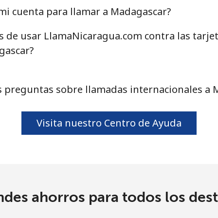
⁦58.5¢⁩
17 min por ⁦$10⁩
mi cuenta para llamar a Madagascar?
as de usar LlamaNicaragua.com contra las tarje
gascar?
⁦10.5¢⁩
95 min por ⁦$10⁩
 preguntas sobre llamadas internacionales a
⁦32.9¢⁩
30 min por ⁦$10⁩
Visita nuestro Centro de Ayuda
⁦32.9¢⁩
30 min por ⁦$10⁩
⁦6.9¢⁩
144 min por ⁦$10⁩
ndes ahorros para todos los dest
⁦30.9¢⁩
32 min por ⁦$10⁩