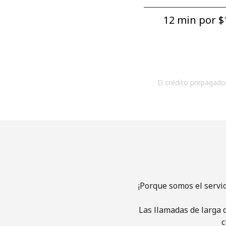
12 min por ⁦$1
El crédito prepagado 
¡Porque somos el servi
Las llamadas de larga d
c