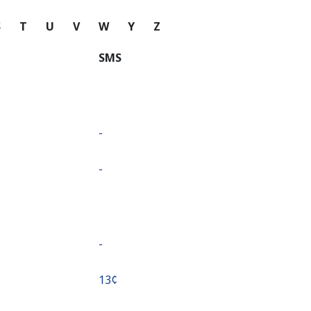
S
T
U
V
W
Y
Z
SMS
-
-
-
⁦13¢⁩