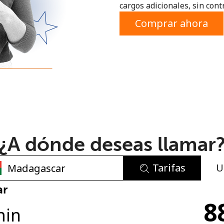
cargos adicionales, sin contr
o
Comprar ahora
¿A dónde deseas llamar
Tarifas
U
No se ha creado una contraseña
ar
8
Mínimo 8 caracteres
min
Una letra mayúscula y una minúscula