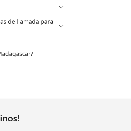
⁦8¢⁩
tas de llamada para
-
 Madagascar?
-
-
-
inos!
-