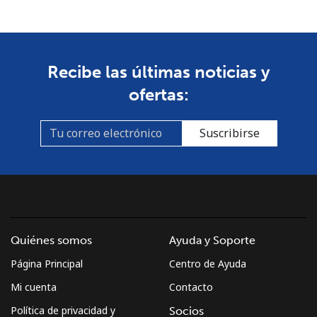
⁦$10⁩
Guinea Bissau
Recibe las últimas noticias y
Línea fija
⁦76.9¢⁩
13 min por
-
ofertas:
⁦$10⁩
Celular
⁦80.9¢⁩
12 min por
-
Suscribirse
⁦$10⁩
Guyana
Línea fija
⁦29.5¢⁩
33 min por
-
⁦$10⁩
Quiénes somos
Ayuda y Soporte
Página Principal
Centro de Ayuda
Celular
⁦35.9¢⁩
27 min por
⁦5¢⁩
⁦$10⁩
Mi cuenta
Contacto
Política de privacidad y
Socios