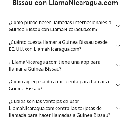
Bissau con LlamaNicaragua.com
Celular
⁦21.5¢⁩
46 min por
-
⁦$10⁩
¿Cómo puedo hacer llamadas internacionales a
Guinea Bissau con LlamaNicaragua.com?
Greece
¿Cuánto cuesta llamar a Guinea Bissau desde
Línea fija
⁦1.5¢⁩
665 min por
-
EE. UU. con LlamaNicaragua.com?
⁦$10⁩
¿ LlamaNicaragua.com tiene una app para
Celular
⁦1.6¢⁩
625 min por
⁦8¢⁩
llamar a Guinea Bissau?
⁦$10⁩
¿Cómo agrego saldo a mi cuenta para llamar a
Greenland
Guinea Bissau?
¿Cuáles son las ventajas de usar
Línea fija
⁦10.5¢⁩
95 min por
-
LlamaNicaragua.com contra las tarjetas de
⁦$10⁩
llamada para hacer llamadas a Guinea Bissau?
Celular
⁦10.9¢⁩
91 min por
⁦5¢⁩
⁦$10⁩