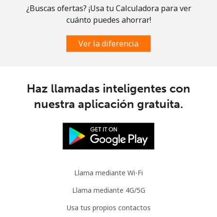
¿Buscas ofertas? ¡Usa tu Calculadora para ver
cuánto puedes ahorrar!
All country
⁦4.5¢⁩
222 min por
⁦8¢⁩
⁦$10⁩
Ver la diferencia
Guatemala
Línea fija
⁦19.9¢⁩
50 min por
-
Haz llamadas inteligentes con
⁦$10⁩
nuestra aplicación gratuita.
Celular
⁦20.9¢⁩
47 min por
⁦11¢⁩
⁦$10⁩
Guinea
Llama mediante Wi-Fi
Línea fija
⁦64.9¢⁩
15 min por
-
⁦$10⁩
Llama mediante 4G/5G
Usa tus propios contactos
Celular
⁦53.5¢⁩
18 min por
⁦32¢⁩