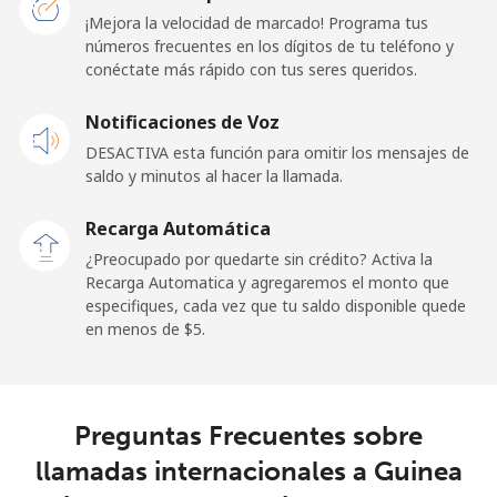
Línea fija
⁦1.5¢⁩
665 min por
-
¡Mejora la velocidad de marcado! Programa tus
⁦$10⁩
números frecuentes en los dígitos de tu teléfono y
conéctate más rápido con tus seres queridos.
Celular
⁦1.5¢⁩
665 min por
⁦11¢⁩
Notificaciones de Voz
⁦$10⁩
DESACTIVA esta función para omitir los mensajes de
saldo y minutos al hacer la llamada.
Ghana
Recarga Automática
Línea fija
⁦33.9¢⁩
29 min por
-
¿Preocupado por quedarte sin crédito? Activa la
⁦$10⁩
Recarga Automatica y agregaremos el monto que
especifiques, cada vez que tu saldo disponible quede
Celular
⁦27.5¢⁩
36 min por
-
en menos de ⁦$5⁩.
⁦$10⁩
Gibraltar
Preguntas Frecuentes sobre
Línea fija
⁦9.9¢⁩
101 min por
-
llamadas internacionales a Guinea
⁦$10⁩