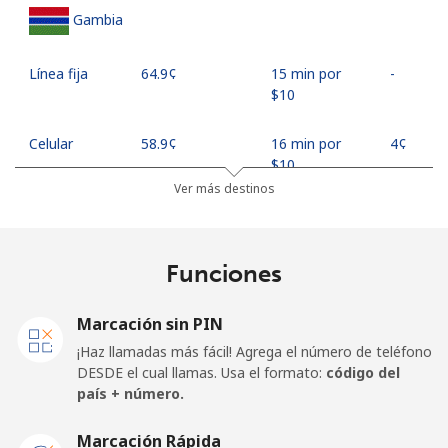
Gambia
Línea fija
⁦64.9¢⁩
15 min por
-
⁦$10⁩
Celular
⁦58.9¢⁩
16 min por
⁦4¢⁩
⁦$10⁩
Ver más destinos
Georgia
Funciones
Línea fija
⁦32.5¢⁩
30 min por
-
⁦$10⁩
Marcación sin PIN
Celular
⁦37.9¢⁩
26 min por
⁦16¢⁩
¡Haz llamadas más fácil! Agrega el número de teléfono
⁦$10⁩
DESDE el cual llamas. Usa el formato:
código del
país + número.
Germany
Marcación Rápida