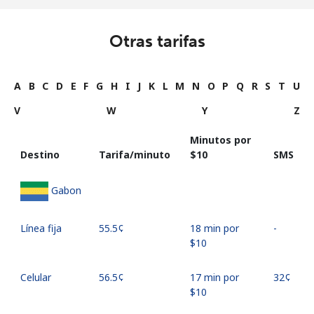
Otras tarifas
A
B
C
D
E
F
G
H
I
J
K
L
M
N
O
P
Q
R
S
T
U
V
W
Y
Z
Minutos por
Destino
Tarifa/minuto
⁦$10⁩
SMS
Gabon
Línea fija
⁦55.5¢⁩
18 min por
-
⁦$10⁩
Celular
⁦56.5¢⁩
17 min por
⁦32¢⁩
⁦$10⁩