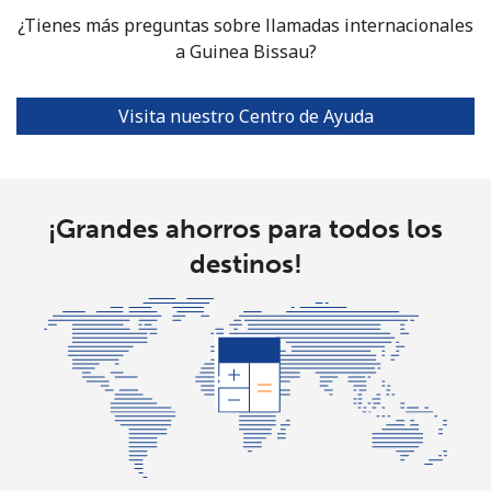
¿Tienes más preguntas sobre llamadas internacionales
a Guinea Bissau?
Grenada
Línea fija
⁦16.9¢⁩
59 min por
-
Visita nuestro Centro de Ayuda
⁦$10⁩
Celular
⁦31.5¢⁩
31 min por
⁦9¢⁩
⁦$10⁩
¡Grandes ahorros para todos los
destinos!
Guadeloupe
Línea fija
⁦18.5¢⁩
54 min por
-
⁦$10⁩
Celular
⁦29.5¢⁩
33 min por
-
⁦$10⁩
Guam