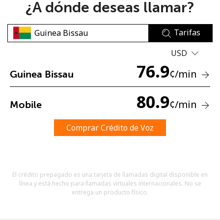
¿A dónde deseas llamar?
Tarifas
USD
76.9
¢
/min
Guinea Bissau
No se ha creado una contraseña
Mínimo 8 caracteres
80.9
¢
/min
Mobile
Una letra mayúscula y una minúscula
Un número
Un caracter especial
Comprar Crédito de Voz
El crédito prepagado es una tarjeta de llamadas digital disponible en
línea y está hecho para llamadas virtuales internacionales. No se
entrega un producto físico.
Mantente en contacto para recibir nuestras mejores
ofertas.