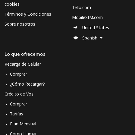
Mobile -
⁦26.9¢⁩
37 min por
⁦5¢⁩
cookies
Tello.com
Digicel
⁦$10⁩
Términos y Condiciones
MobileSIM.com
Sobre nosotros
United States
Spanish
Lo que ofrecemos
Recarga de Celular
Comprar
¿Cómo Recargar?
Crédito de Voz
Comprar
Tarifas
Plan Mensual
Cómo Llamar