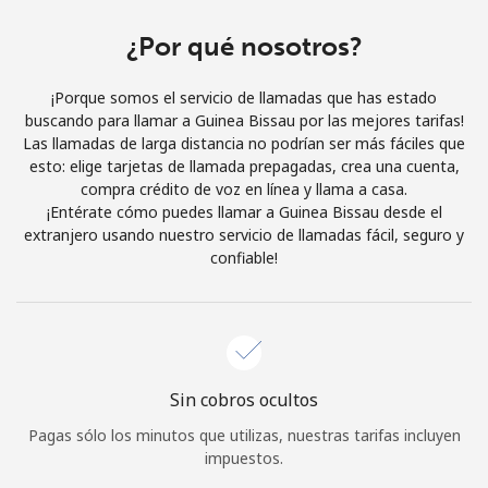
Al abrir una cuenta en este sitio web, estoy de acuerdo con
estos
Términos y condiciones.
¿Por qué nosotros?
¡Porque somos el servicio de llamadas que has estado
Únete
buscando para llamar a Guinea Bissau por las mejores tarifas!
Las llamadas de larga distancia no podrían ser más fáciles que
esto: elige tarjetas de llamada prepagadas, crea una cuenta,
compra crédito de voz en línea y llama a casa.
¡Entérate cómo puedes llamar a Guinea Bissau desde el
¡Hola!
extranjero usando nuestro servicio de llamadas fácil, seguro y
confiable!
Inicia sesión o
REGÍSTRATE →
Sin cobros ocultos
Pagas sólo los minutos que utilizas, nuestras tarifas incluyen
¿Olvidaste tu contraseña? →
impuestos.