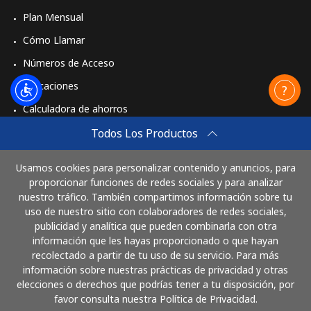
Plan Mensual
Cómo Llamar
Números de Acceso
Aplicaciones
Calculadora de ahorros
Travel eSIM
Todos Los Productos
Comprar
Usamos cookies para personalizar contenido y anuncios, para
Cómo funciona
proporcionar funciones de redes sociales y para analizar
nuestro tráfico. También compartimos información sobre tu
uso de nuestro sitio con colaboradores de redes sociales,
publicidad y analítica que pueden combinarla con otra
Paga con
información que les hayas proporcionado o que hayan
recolectado a partir de tu uso de su servicio. Para más
información sobre nuestras prácticas de privacidad y otras
elecciones o derechos que podrías tener a tu disposición, por
favor consulta nuestra Política de Privacidad.