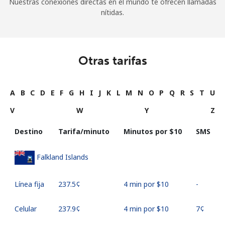
Nuestras conexiones directas en el mundo te ofrecen llamadas
nítidas.
Otras tarifas
A
B
C
D
E
F
G
H
I
J
K
L
M
N
O
P
Q
R
S
T
U
V
W
Y
Z
Destino
Tarifa/minuto
Minutos por ⁦$10⁩
SMS
Falkland Islands
Línea fija
⁦237.5¢⁩
4 min por ⁦$10⁩
-
Celular
⁦237.9¢⁩
4 min por ⁦$10⁩
⁦7¢⁩