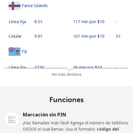
Faroe Islands
Línea fija
⁦8.5¢⁩
117 min por ⁦$10⁩
-
Celular
⁦9.9¢⁩
101 min por ⁦$10⁩
⁦5¢⁩
Fiji
Línea fija
⁦37.9¢⁩
26 min por ⁦$10⁩
-
Ver más destinos
Celular
⁦37.5¢⁩
26 min por ⁦$10⁩
⁦17¢⁩
Finland
Funciones
Línea fija
⁦35.5¢⁩
28 min por ⁦$10⁩
-
Marcación sin PIN
¡Haz llamadas más fácil! Agrega el número de teléfono
Celular
⁦34.5¢⁩
28 min por ⁦$10⁩
⁦11¢⁩
DESDE el cual llamas. Usa el formato:
código del