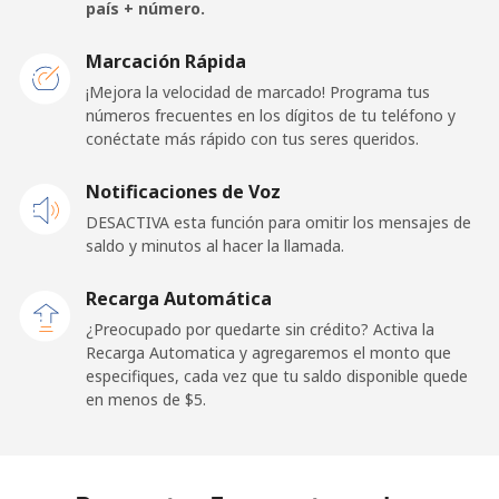
país + número.
France
Marcación Rápida
¡Mejora la velocidad de marcado! Programa tus
Línea fija
⁦1.5¢⁩
665 min por ⁦$10⁩
-
números frecuentes en los dígitos de tu teléfono y
conéctate más rápido con tus seres queridos.
Celular
⁦2.4¢⁩
416 min por ⁦$10⁩
-
Notificaciones de Voz
French Guiana
DESACTIVA esta función para omitir los mensajes de
saldo y minutos al hacer la llamada.
Línea fija
⁦4.9¢⁩
204 min por ⁦$10⁩
-
Recarga Automática
Celular
⁦30.9¢⁩
32 min por ⁦$10⁩
-
¿Preocupado por quedarte sin crédito? Activa la
Recarga Automatica y agregaremos el monto que
especifiques, cada vez que tu saldo disponible quede
French Polynesia
en menos de ⁦$5⁩.
Línea fija
⁦33.9¢⁩
29 min por ⁦$10⁩
-
Celular
⁦33.9¢⁩
29 min por ⁦$10⁩
⁦11¢⁩