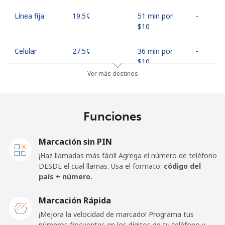
Línea fija
⁦19.5¢⁩
51 min por
-
⁦$10⁩
Celular
⁦27.5¢⁩
36 min por
-
⁦$10⁩
Ver más destinos
Egypt
Funciones
Línea fija
⁦13.9¢⁩
71 min por
-
⁦$10⁩
Marcación sin PIN
Celular
⁦19.5¢⁩
51 min por
-
¡Haz llamadas más fácil! Agrega el número de teléfono
⁦$10⁩
DESDE el cual llamas. Usa el formato:
código del
país + número.
Mobile -
⁦15.9¢⁩
62 min por
-
Etisalat
⁦$10⁩
Marcación Rápida
¡Mejora la velocidad de marcado! Programa tus
El Salvador
números frecuentes en los dígitos de tu teléfono y