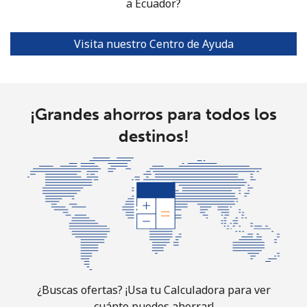
Celular
⁦20.5¢⁩
a Ecuador?
48 min por
⁦38¢⁩
⁦$10⁩
Visita nuestro Centro de Ayuda
Ethiopia
Línea fija
⁦31.5¢⁩
31 min por
-
⁦$10⁩
¡Grandes ahorros para todos los
destinos!
Celular
⁦29.9¢⁩
33 min por
-
⁦$10⁩
¿Buscas ofertas? ¡Usa tu Calculadora para ver
cuánto puedes ahorrar!