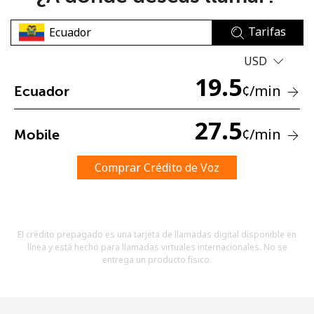
Tarifas
USD
19.5
¢
/min
Ecuador
No se ha creado una contraseña
27.5
¢
/min
Mobile
Mínimo 8 caracteres
Una letra mayúscula y una minúscula
Un número
Comprar Crédito de Voz
Un caracter especial
El crédito prepagado es una tarjeta de llamadas digital disponible en
línea y está hecho para llamadas virtuales internacionales. No se
entrega un producto físico.
Mantente en contacto para recibir nuestras mejores
ofertas.