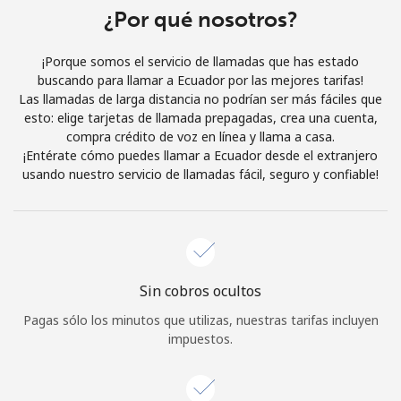
Al abrir una cuenta en este sitio web, estoy de acuerdo con
¿Por qué nosotros?
estos
Términos y condiciones.
¡Porque somos el servicio de llamadas que has estado
buscando para llamar a Ecuador por las mejores tarifas!
Únete
Las llamadas de larga distancia no podrían ser más fáciles que
esto: elige tarjetas de llamada prepagadas, crea una cuenta,
compra crédito de voz en línea y llama a casa.
¡Entérate cómo puedes llamar a Ecuador desde el extranjero
usando nuestro servicio de llamadas fácil, seguro y confiable!
¡Hola!
Inicia sesión o
REGÍSTRATE →
Sin cobros ocultos
Pagas sólo los minutos que utilizas, nuestras tarifas incluyen
impuestos.
¿Olvidaste tu contraseña? →