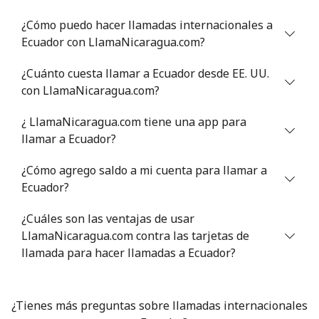
⁦$10⁩
¿Cómo puedo hacer llamadas internacionales a
Ecuador con LlamaNicaragua.com?
Celular
⁦32.9¢⁩
30 min por
⁦8¢⁩
⁦$10⁩
¿Cuánto cuesta llamar a Ecuador desde EE. UU.
con LlamaNicaragua.com?
Estonia
¿ LlamaNicaragua.com tiene una app para
Línea fija
⁦1.5¢⁩
665 min por
-
llamar a Ecuador?
⁦$10⁩
¿Cómo agrego saldo a mi cuenta para llamar a
Celular
⁦48.5¢⁩
20 min por
⁦8¢⁩
Ecuador?
⁦$10⁩
¿Cuáles son las ventajas de usar
Eswatini
LlamaNicaragua.com contra las tarjetas de
llamada para hacer llamadas a Ecuador?
Línea fija
⁦25.9¢⁩
38 min por
-
⁦$10⁩
¿Tienes más preguntas sobre llamadas internacionales