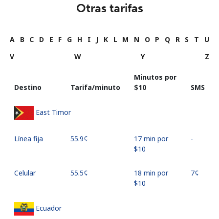
Otras tarifas
A
B
C
D
E
F
G
H
I
J
K
L
M
N
O
P
Q
R
S
T
U
V
W
Y
Z
Minutos por
Destino
Tarifa/minuto
⁦$10⁩
SMS
East Timor
Línea fija
⁦55.9¢⁩
17 min por
-
⁦$10⁩
Celular
⁦55.5¢⁩
18 min por
⁦7¢⁩
⁦$10⁩
Ecuador