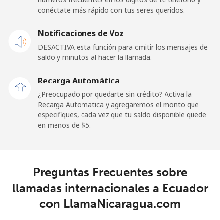
conéctate más rápido con tus seres queridos.
Línea fija
⁦22.9¢⁩
43 min por
-
Notificaciones de Voz
⁦$10⁩
DESACTIVA esta función para omitir los mensajes de
Claro
⁦11.9¢⁩
84 min por
-
saldo y minutos al hacer la llamada.
Landlines
⁦$10⁩
Recarga Automática
Celular
⁦17.9¢⁩
55 min por
⁦11¢⁩
¿Preocupado por quedarte sin crédito? Activa la
⁦$10⁩
Recarga Automatica y agregaremos el monto que
especifiques, cada vez que tu saldo disponible quede
en menos de ⁦$5⁩.
Equatorial Guinea
All country
⁦72.9¢⁩
13 min por
-
⁦$10⁩
Preguntas Frecuentes sobre
llamadas internacionales a Ecuador
Eritrea
con LlamaNicaragua.com
Línea fija
⁦32.9¢⁩
30 min por
-