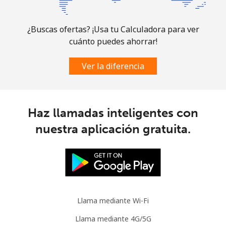
Línea fija
⁦6.9¢⁩
144 min por
-
⁦$10⁩
¿Buscas ofertas? ¡Usa tu Calculadora para ver
cuánto puedes ahorrar!
Celular
⁦30.9¢⁩
32 min por
-
⁦$10⁩
Ver la diferencia
Mauritania
Línea fija
⁦86.9¢⁩
11 min por
-
Haz llamadas inteligentes con
⁦$10⁩
nuestra aplicación gratuita.
Celular
⁦89.5¢⁩
11 min por
-
⁦$10⁩
Mauritius
Llama mediante Wi-Fi
Línea fija
⁦8.5¢⁩
117 min por
-
⁦$10⁩
Llama mediante 4G/5G