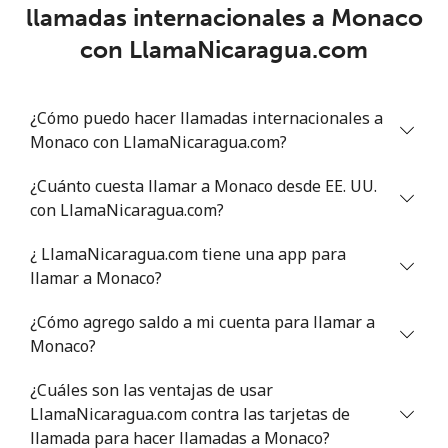
Línea fija
⁦109.9¢⁩
9 min por
-
llamadas internacionales a Monaco
⁦$10⁩
con LlamaNicaragua.com
Celular
⁦108.9¢⁩
9 min por
-
⁦$10⁩
¿Cómo puedo hacer llamadas internacionales a
Monaco con LlamaNicaragua.com?
Mali
¿Cuánto cuesta llamar a Monaco desde EE. UU.
Línea fija
⁦53.9¢⁩
18 min por
-
con LlamaNicaragua.com?
⁦$10⁩
¿ LlamaNicaragua.com tiene una app para
Celular
⁦53.9¢⁩
18 min por
⁦17¢⁩
llamar a Monaco?
⁦$10⁩
¿Cómo agrego saldo a mi cuenta para llamar a
Malta
Monaco?
¿Cuáles son las ventajas de usar
Línea fija
⁦39.5¢⁩
25 min por
-
LlamaNicaragua.com contra las tarjetas de
⁦$10⁩
llamada para hacer llamadas a Monaco?