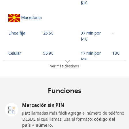
⁦$10⁩
Macedonia
Línea fija
⁦26.5¢⁩
37 min por
-
⁦$10⁩
Celular
⁦55.9¢⁩
17 min por
⁦13¢⁩
⁦$10⁩
Ver más destinos
Madagascar
Funciones
Línea fija
⁦81.9¢⁩
12 min por
-
⁦$10⁩
Marcación sin PIN
Celular
⁦88.5¢⁩
11 min por
-
¡Haz llamadas más fácil! Agrega el número de teléfono
⁦$10⁩
DESDE el cual llamas. Usa el formato:
código del
país + número.