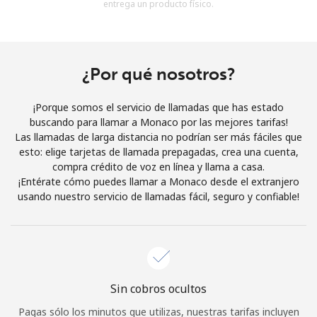
entrega un producto físico.
Al abrir una cuenta en este sitio web, estoy de acuerdo con
estos
Términos y condiciones.
Únete
¿Por qué nosotros?
¡Porque somos el servicio de llamadas que has estado
buscando para llamar a Monaco por las mejores tarifas!
Las llamadas de larga distancia no podrían ser más fáciles que
¡Hola!
esto: elige tarjetas de llamada prepagadas, crea una cuenta,
compra crédito de voz en línea y llama a casa.
¡Entérate cómo puedes llamar a Monaco desde el extranjero
Inicia sesión o
REGÍSTRATE →
usando nuestro servicio de llamadas fácil, seguro y confiable!
Sin cobros ocultos
¿Olvidaste tu contraseña? →
Pagas sólo los minutos que utilizas, nuestras tarifas incluyen