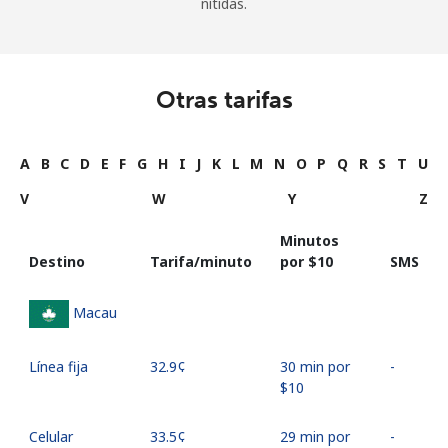
nítidas.
Otras tarifas
A
B
C
D
E
F
G
H
I
J
K
L
M
N
O
P
Q
R
S
T
U
V
W
Y
Z
Minutos
Destino
Tarifa/minuto
por ⁦$10⁩
SMS
Macau
Línea fija
⁦32.9¢⁩
30 min por
-
⁦$10⁩
Celular
⁦33.5¢⁩
29 min por
-