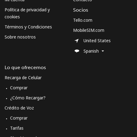
Política de privacidad y
Socios
Micronesia
cookies
Tello.com
Términos y Condiciones
MobileSIM.com
All country
⁦70.9¢⁩
14 min por
-
Sobre nosotros
⁦$10⁩
United States
Spanish
Moldova
Lo que ofrecemos
Línea fija
⁦38.9¢⁩
25 min por
-
⁦$10⁩
Recarga de Celular
Comprar
Celular
⁦39.9¢⁩
25 min por
⁦32¢⁩
⁦$10⁩
¿Cómo Recargar?
Crédito de Voz
Monaco
Comprar
Tarifas
Línea fija
⁦42.5¢⁩
23 min por
-
⁦$10⁩