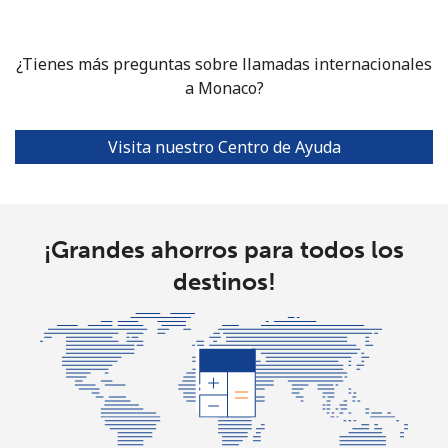
Celular
⁦58.5¢⁩
17 min por
⁦8¢⁩
⁦$10⁩
¿Tienes más preguntas sobre llamadas internacionales
a Monaco?
Mariana Islands
All country
⁦10.5¢⁩
95 min por
-
Visita nuestro Centro de Ayuda
⁦$10⁩
Marshall Islands
¡Grandes ahorros para todos los
Línea fija
⁦32.9¢⁩
30 min por
-
destinos!
⁦$10⁩
Celular
⁦32.9¢⁩
30 min por
-
⁦$10⁩
Martinique