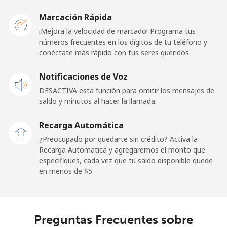
Malawi
Marcación Rápida
Línea fija
⁦57.9¢⁩
17 min por
-
¡Mejora la velocidad de marcado! Programa tus
⁦$10⁩
números frecuentes en los dígitos de tu teléfono y
conéctate más rápido con tus seres queridos.
Celular
⁦57.9¢⁩
17 min por
-
Notificaciones de Voz
⁦$10⁩
DESACTIVA esta función para omitir los mensajes de
saldo y minutos al hacer la llamada.
Malaysia
Recarga Automática
Línea fija
⁦1.5¢⁩
665 min por
-
¿Preocupado por quedarte sin crédito? Activa la
⁦$10⁩
Recarga Automatica y agregaremos el monto que
especifiques, cada vez que tu saldo disponible quede
Celular
⁦1.5¢⁩
665 min por
-
en menos de ⁦$5⁩.
⁦$10⁩
Maldives
Preguntas Frecuentes sobre