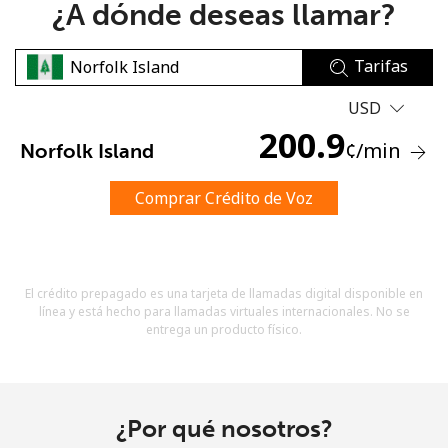
¿A dónde deseas llamar?
Tarifas
USD
200.9
¢
/min
Norfolk Island
No se ha creado una contraseña
Mínimo 8 caracteres
Comprar Crédito de Voz
Una letra mayúscula y una minúscula
Un número
Un caracter especial
El crédito prepagado es una tarjeta de llamadas digital disponible en
línea y está hecho para llamadas virtuales internacionales. No se
entrega un producto físico.
Mantente en contacto para recibir nuestras mejores
¿Por qué nosotros?
ofertas.