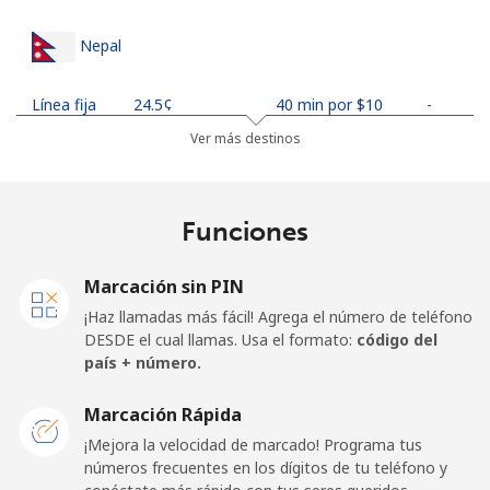
Nepal
Línea fija
⁦24.5¢⁩
40 min por ⁦$10⁩
-
Ver más destinos
Celular
⁦26.9¢⁩
37 min por ⁦$10⁩
-
Netherlands
Funciones
Línea fija
⁦1.5¢⁩
665 min por ⁦$10⁩
-
Marcación sin PIN
¡Haz llamadas más fácil! Agrega el número de teléfono
Celular
⁦22.5¢⁩
44 min por ⁦$10⁩
⁦13¢⁩
DESDE el cual llamas. Usa el formato:
código del
país + número.
New Caledonia
Marcación Rápida
Línea fija
⁦45.5¢⁩
21 min por ⁦$10⁩
-
¡Mejora la velocidad de marcado! Programa tus
números frecuentes en los dígitos de tu teléfono y