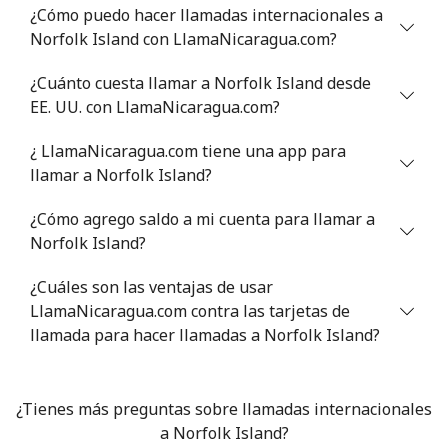
¿Cómo puedo hacer llamadas internacionales a
Celular
⁦47.9¢⁩
20 min por ⁦$10⁩
⁦32¢⁩
Norfolk Island con LlamaNicaragua.com?
Nigeria
¿Cuánto cuesta llamar a Norfolk Island desde
EE. UU. con LlamaNicaragua.com?
Línea fija
⁦21.5¢⁩
46 min por ⁦$10⁩
-
¿ LlamaNicaragua.com tiene una app para
Celular
⁦16.5¢⁩
60 min por ⁦$10⁩
⁦35¢⁩
llamar a Norfolk Island?
¿Cómo agrego saldo a mi cuenta para llamar a
Niue
Norfolk Island?
All
⁦205.9¢⁩
4 min por ⁦$10⁩
-
¿Cuáles son las ventajas de usar
country
LlamaNicaragua.com contra las tarjetas de
llamada para hacer llamadas a Norfolk Island?
Norfolk Island
All
⁦200.9¢⁩
4 min por ⁦$10⁩
-
¿Tienes más preguntas sobre llamadas internacionales
country
a Norfolk Island?