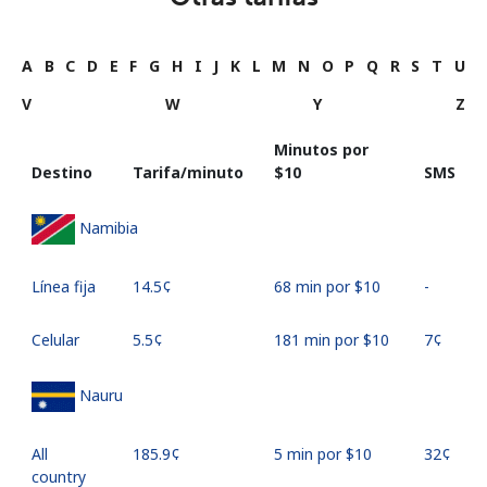
A
B
C
D
E
F
G
H
I
J
K
L
M
N
O
P
Q
R
S
T
U
V
W
Y
Z
Minutos por
Destino
Tarifa/minuto
⁦$10⁩
SMS
Namibia
Línea fija
⁦14.5¢⁩
68 min por ⁦$10⁩
-
Celular
⁦5.5¢⁩
181 min por ⁦$10⁩
⁦7¢⁩
Nauru
All
⁦185.9¢⁩
5 min por ⁦$10⁩
⁦32¢⁩
country