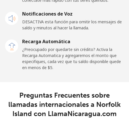
conéctate más rápido con tus seres queridos.
Celular
⁦48.9¢⁩
20 min por ⁦$10⁩
⁦11¢⁩
Notificaciones de Voz
New Zealand
DESACTIVA esta función para omitir los mensajes de
saldo y minutos al hacer la llamada.
Línea fija
⁦2.6¢⁩
384 min por ⁦$10⁩
-
Recarga Automática
Celular
⁦6.9¢⁩
144 min por ⁦$10⁩
⁦12¢⁩
¿Preocupado por quedarte sin crédito? Activa la
Recarga Automatica y agregaremos el monto que
Nicaragua
especifiques, cada vez que tu saldo disponible quede
en menos de ⁦$5⁩.
Línea fija
⁦11.9¢⁩
84 min por ⁦$10⁩
-
Celular
⁦22.9¢⁩
43 min por ⁦$10⁩
⁦27¢⁩
Preguntas Frecuentes sobre
llamadas internacionales a Norfolk
Niger
Island con LlamaNicaragua.com
Línea fija
⁦53.9¢⁩
18 min por ⁦$10⁩
-