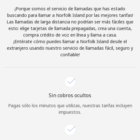
Al abrir una cuenta en este sitio web, estoy de acuerdo con
¡Porque somos el servicio de llamadas que has estado
estos
Términos y condiciones.
buscando para llamar a Norfolk Island por las mejores tarifas!
Las llamadas de larga distancia no podrían ser más fáciles que
esto: elige tarjetas de llamada prepagadas, crea una cuenta,
Únete
compra crédito de voz en línea y llama a casa.
¡Entérate cómo puedes llamar a Norfolk Island desde el
extranjero usando nuestro servicio de llamadas fácil, seguro y
confiable!
¡Hola!
Inicia sesión o
REGÍSTRATE →
Sin cobros ocultos
Pagas sólo los minutos que utilizas, nuestras tarifas incluyen
impuestos.
¿Olvidaste tu contraseña? →