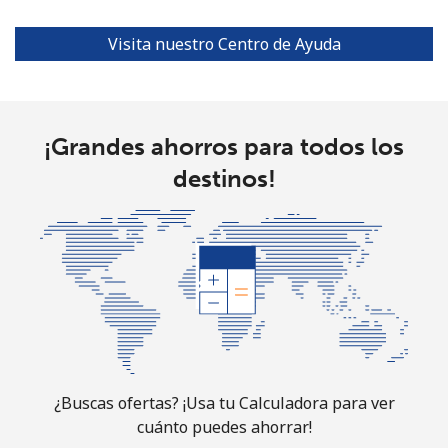
North Korea
Visita nuestro Centro de Ayuda
All
⁦73.9¢⁩
13 min por ⁦$10⁩
-
country
¡Grandes ahorros para todos los
Norway
destinos!
Línea fija
⁦1.5¢⁩
665 min por ⁦$10⁩
-
Celular
⁦1.6¢⁩
625 min por ⁦$10⁩
⁦8¢⁩
¿Buscas ofertas? ¡Usa tu Calculadora para ver
cuánto puedes ahorrar!