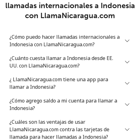
llamadas internacionales a Indonesia
Celular
⁦13.9¢⁩
71 min por ⁦$10⁩
-
con LlamaNicaragua.com
Italy
¿Cómo puedo hacer llamadas internacionales a
Línea fija
⁦1.5¢⁩
665 min por ⁦$10⁩
-
Indonesia con LlamaNicaragua.com?
Celular
⁦1.6¢⁩
625 min por ⁦$10⁩
⁦8¢⁩
¿Cuánto cuesta llamar a Indonesia desde EE.
UU. con LlamaNicaragua.com?
Ivory Coast
¿ LlamaNicaragua.com tiene una app para
llamar a Indonesia?
Línea fija
⁦58.9¢⁩
16 min por ⁦$10⁩
-
¿Cómo agrego saldo a mi cuenta para llamar a
Celular
⁦46.9¢⁩
21 min por ⁦$10⁩
⁦32¢⁩
Indonesia?
¿Cuáles son las ventajas de usar
LlamaNicaragua.com contra las tarjetas de
llamada para hacer llamadas a Indonesia?