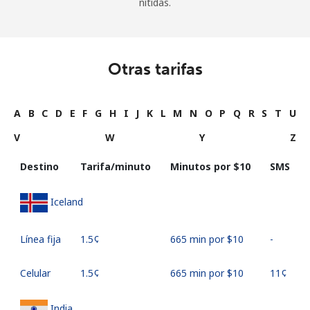
nítidas.
Otras tarifas
A
B
C
D
E
F
G
H
I
J
K
L
M
N
O
P
Q
R
S
T
U
V
W
Y
Z
Destino
Tarifa/minuto
Minutos por ⁦$10⁩
SMS
Iceland
Línea fija
⁦1.5¢⁩
665 min por ⁦$10⁩
-
Celular
⁦1.5¢⁩
665 min por ⁦$10⁩
⁦11¢⁩
India