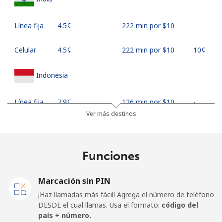
Línea fija
⁦4.5¢⁩
222 min por ⁦$10⁩
-
Celular
⁦4.5¢⁩
222 min por ⁦$10⁩
⁦10¢⁩
Indonesia
Línea fija
⁦7.9¢⁩
126 min por ⁦$10⁩
-
Ver más destinos
Jakarta
⁦5.5¢⁩
181 min por ⁦$10⁩
-
Celular
⁦6.9¢⁩
144 min por ⁦$10⁩
-
Funciones
Iran
Marcación sin PIN
¡Haz llamadas más fácil! Agrega el número de teléfono
Línea fija
⁦27.5¢⁩
36 min por ⁦$10⁩
-
DESDE el cual llamas. Usa el formato:
código del
país + número.