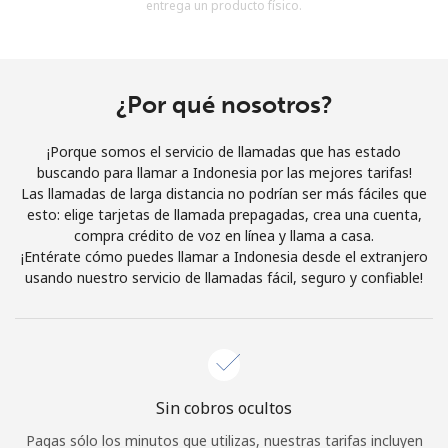
entrega un producto físico.
Al abrir una cuenta en este sitio web, estoy de acuerdo con
estos
Términos y condiciones.
Únete
¿Por qué nosotros?
¡Porque somos el servicio de llamadas que has estado
buscando para llamar a Indonesia por las mejores tarifas!
Las llamadas de larga distancia no podrían ser más fáciles que
¡Hola!
esto: elige tarjetas de llamada prepagadas, crea una cuenta,
compra crédito de voz en línea y llama a casa.
¡Entérate cómo puedes llamar a Indonesia desde el extranjero
Inicia sesión o
REGÍSTRATE →
usando nuestro servicio de llamadas fácil, seguro y confiable!
Sin cobros ocultos
¿Olvidaste tu contraseña? →
Pagas sólo los minutos que utilizas, nuestras tarifas incluyen