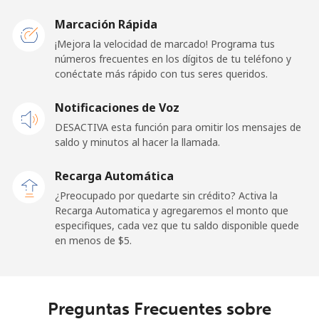
Celular
⁦34.5¢⁩
28 min por ⁦$10⁩
-
Marcación Rápida
Iraq
¡Mejora la velocidad de marcado! Programa tus
números frecuentes en los dígitos de tu teléfono y
conéctate más rápido con tus seres queridos.
Línea fija
⁦26.9¢⁩
37 min por ⁦$10⁩
-
Notificaciones de Voz
Celular
⁦29.5¢⁩
33 min por ⁦$10⁩
-
DESACTIVA esta función para omitir los mensajes de
saldo y minutos al hacer la llamada.
Ireland
Recarga Automática
Línea fija
⁦1.6¢⁩
625 min por ⁦$10⁩
-
¿Preocupado por quedarte sin crédito? Activa la
Recarga Automatica y agregaremos el monto que
especifiques, cada vez que tu saldo disponible quede
Celular
⁦2.5¢⁩
400 min por ⁦$10⁩
-
en menos de ⁦$5⁩.
Israel
Línea fija
⁦4.9¢⁩
204 min por ⁦$10⁩
-
Preguntas Frecuentes sobre