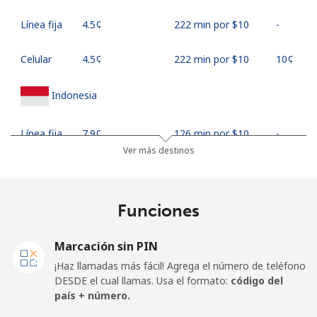
Línea fija
⁦4.5¢⁩
222 min por ⁦$10⁩
-
Celular
⁦4.5¢⁩
222 min por ⁦$10⁩
⁦10¢⁩
Indonesia
Línea fija
⁦7.9¢⁩
126 min por ⁦$10⁩
-
Ver más destinos
Jakarta
⁦5.5¢⁩
181 min por ⁦$10⁩
-
Celular
⁦6.9¢⁩
144 min por ⁦$10⁩
-
Funciones
Iran
Marcación sin PIN
¡Haz llamadas más fácil! Agrega el número de teléfono
Línea fija
⁦27.5¢⁩
36 min por ⁦$10⁩
-
DESDE el cual llamas. Usa el formato:
código del
país + número.
Celular
⁦34.5¢⁩
28 min por ⁦$10⁩
-