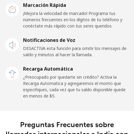
Marcación Rápida
Iraq
¡Mejora la velocidad de marcado! Programa tus
números frecuentes en los dígitos de tu teléfono y
conéctate más rápido con tus seres queridos.
Línea fija
⁦26.9¢⁩
37 min por ⁦$10⁩
-
Notificaciones de Voz
Celular
⁦29.5¢⁩
33 min por ⁦$10⁩
-
DESACTIVA esta función para omitir los mensajes de
saldo y minutos al hacer la llamada.
Ireland
Recarga Automática
Línea fija
⁦1.6¢⁩
625 min por ⁦$10⁩
-
¿Preocupado por quedarte sin crédito? Activa la
Recarga Automatica y agregaremos el monto que
especifiques, cada vez que tu saldo disponible quede
Celular
⁦2.5¢⁩
400 min por ⁦$10⁩
-
en menos de ⁦$5⁩.
Israel
Línea fija
⁦4.9¢⁩
204 min por ⁦$10⁩
-
Preguntas Frecuentes sobre