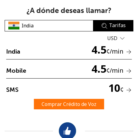
¿A dónde deseas llamar?
Tarifas
USD
4.5
No se ha creado una contraseña
¢
/min
India
Mínimo 8 caracteres
4.5
Una letra mayúscula y una minúscula
¢
/min
Mobile
Un número
Un caracter especial
10
¢
SMS
Comprar Crédito de Voz
Mantente en contacto para recibir nuestras mejores
ofertas.