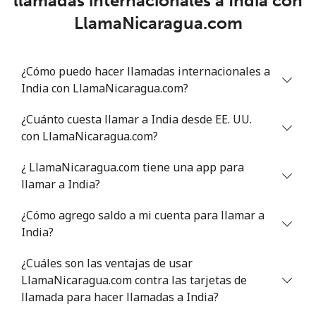
llamadas internacionales a India con
Celular
⁦13.9¢⁩
71 min por ⁦$10⁩
-
LlamaNicaragua.com
Italy
¿Cómo puedo hacer llamadas internacionales a
Línea fija
⁦1.5¢⁩
665 min por ⁦$10⁩
-
India con LlamaNicaragua.com?
Celular
⁦1.6¢⁩
625 min por ⁦$10⁩
⁦8¢⁩
¿Cuánto cuesta llamar a India desde EE. UU.
con LlamaNicaragua.com?
Ivory Coast
¿ LlamaNicaragua.com tiene una app para
llamar a India?
Línea fija
⁦58.9¢⁩
16 min por ⁦$10⁩
-
¿Cómo agrego saldo a mi cuenta para llamar a
Celular
⁦46.9¢⁩
21 min por ⁦$10⁩
⁦32¢⁩
India?
¿Cuáles son las ventajas de usar
LlamaNicaragua.com contra las tarjetas de
llamada para hacer llamadas a India?