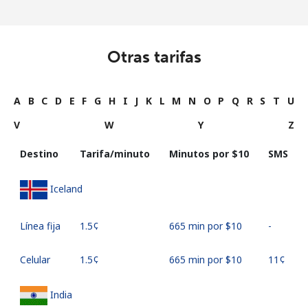
Otras tarifas
A
B
C
D
E
F
G
H
I
J
K
L
M
N
O
P
Q
R
S
T
U
V
W
Y
Z
Destino
Tarifa/minuto
Minutos por ⁦$10⁩
SMS
Iceland
Línea fija
⁦1.5¢⁩
665 min por ⁦$10⁩
-
Celular
⁦1.5¢⁩
665 min por ⁦$10⁩
⁦11¢⁩
India