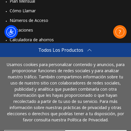
Plan Mensual
Cómo Llamar
Números de Acceso
Aplicaciones
Calculadora de ahorros
Travel eSIM
Todos Los Productos
Comprar
Usamos cookies para personalizar contenido y anuncios, para
Cómo funciona
proporcionar funciones de redes sociales y para analizar
nuestro tráfico. También compartimos información sobre tu
uso de nuestro sitio con colaboradores de redes sociales,
publicidad y analítica que pueden combinarla con otra
Paga con
información que les hayas proporcionado o que hayan
recolectado a partir de tu uso de su servicio. Para más
información sobre nuestras prácticas de privacidad y otras
elecciones o derechos que podrías tener a tu disposición, por
favor consulta nuestra Política de Privacidad.