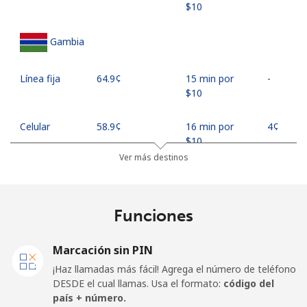
⁦$10⁩
Gambia
Línea fija
⁦64.9¢⁩
15 min por
-
⁦$10⁩
Celular
⁦58.9¢⁩
16 min por
⁦4¢⁩
⁦$10⁩
Ver más destinos
Georgia
Funciones
Línea fija
⁦32.5¢⁩
30 min por
-
⁦$10⁩
Marcación sin PIN
Celular
⁦37.9¢⁩
26 min por
⁦16¢⁩
¡Haz llamadas más fácil! Agrega el número de teléfono
⁦$10⁩
DESDE el cual llamas. Usa el formato:
código del
país + número.