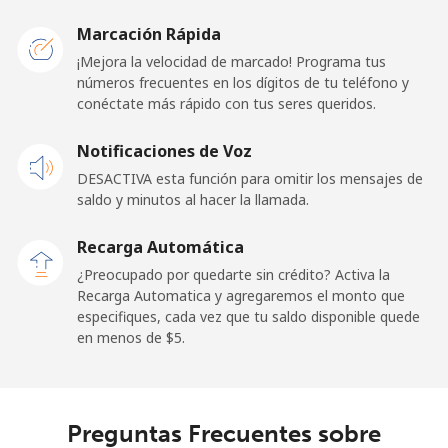
Germany
Marcación Rápida
Línea fija
⁦1.5¢⁩
665 min por
-
¡Mejora la velocidad de marcado! Programa tus
⁦$10⁩
números frecuentes en los dígitos de tu teléfono y
conéctate más rápido con tus seres queridos.
Celular
⁦1.5¢⁩
665 min por
⁦11¢⁩
Notificaciones de Voz
⁦$10⁩
DESACTIVA esta función para omitir los mensajes de
saldo y minutos al hacer la llamada.
Ghana
Recarga Automática
Línea fija
⁦33.9¢⁩
29 min por
-
¿Preocupado por quedarte sin crédito? Activa la
⁦$10⁩
Recarga Automatica y agregaremos el monto que
especifiques, cada vez que tu saldo disponible quede
Celular
⁦27.5¢⁩
36 min por
-
en menos de ⁦$5⁩.
⁦$10⁩
Gibraltar
Preguntas Frecuentes sobre