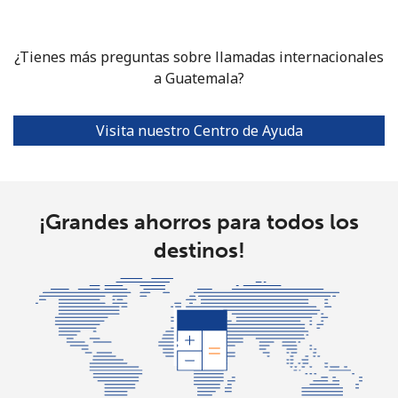
Celular
⁦10.9¢⁩
91 min por
⁦5¢⁩
⁦$10⁩
¿Tienes más preguntas sobre llamadas internacionales
a Guatemala?
Grenada
Línea fija
⁦16.9¢⁩
59 min por
-
Visita nuestro Centro de Ayuda
⁦$10⁩
Celular
⁦31.5¢⁩
31 min por
⁦9¢⁩
⁦$10⁩
¡Grandes ahorros para todos los
destinos!
Guadeloupe
Línea fija
⁦18.5¢⁩
54 min por
-
⁦$10⁩
Celular
⁦29.5¢⁩
33 min por
-
⁦$10⁩