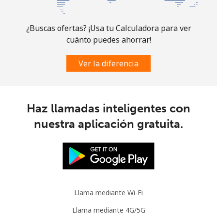
Guam
¿Buscas ofertas? ¡Usa tu Calculadora para ver
cuánto puedes ahorrar!
All country
⁦4.5¢⁩
222 min por
⁦8¢⁩
⁦$10⁩
Ver la diferencia
Guatemala
Línea fija
⁦19.9¢⁩
50 min por
-
Haz llamadas inteligentes con
⁦$10⁩
nuestra aplicación gratuita.
Celular
⁦20.9¢⁩
47 min por
⁦11¢⁩
⁦$10⁩
Guinea
Llama mediante Wi-Fi
Línea fija
⁦64.9¢⁩
15 min por
-
⁦$10⁩
Llama mediante 4G/5G