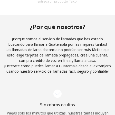
entrega un producto físico.
Al abrir una cuenta en este sitio web, estoy de acuerdo con
estos
Términos y condiciones.
Únete
¿Por qué nosotros?
¡Porque somos el servicio de llamadas que has estado
buscando para llamar a Guatemala por las mejores tarifas!
Las llamadas de larga distancia no podrían ser más fáciles que
¡Hola!
esto: elige tarjetas de llamada prepagadas, crea una cuenta,
compra crédito de voz en línea y llama a casa.
¡Entérate cómo puedes llamar a Guatemala desde el extranjero
Inicia sesión o
REGÍSTRATE →
usando nuestro servicio de llamadas fácil, seguro y confiable!
Sin cobros ocultos
¿Olvidaste tu contraseña? →
Pagas sólo los minutos que utilizas, nuestras tarifas incluyen