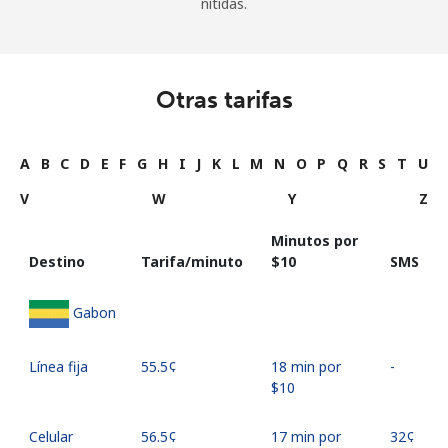
nítidas.
Otras tarifas
A
B
C
D
E
F
G
H
I
J
K
L
M
N
O
P
Q
R
S
T
U
V
W
Y
Z
Minutos por
Destino
Tarifa/minuto
⁦$10⁩
SMS
Gabon
Línea fija
⁦55.5¢⁩
18 min por
-
⁦$10⁩
Celular
⁦56.5¢⁩
17 min por
⁦32¢⁩