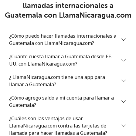
Línea fija
⁦9.9¢⁩
101 min por
-
llamadas internacionales a
⁦$10⁩
Guatemala con LlamaNicaragua.com
Celular
⁦21.5¢⁩
46 min por
-
⁦$10⁩
¿Cómo puedo hacer llamadas internacionales a
Guatemala con LlamaNicaragua.com?
Greece
¿Cuánto cuesta llamar a Guatemala desde EE.
Línea fija
⁦1.5¢⁩
665 min por
-
UU. con LlamaNicaragua.com?
⁦$10⁩
¿ LlamaNicaragua.com tiene una app para
Celular
⁦1.6¢⁩
625 min por
⁦8¢⁩
llamar a Guatemala?
⁦$10⁩
¿Cómo agrego saldo a mi cuenta para llamar a
Greenland
Guatemala?
¿Cuáles son las ventajas de usar
Línea fija
⁦10.5¢⁩
95 min por
-
LlamaNicaragua.com contra las tarjetas de
⁦$10⁩
llamada para hacer llamadas a Guatemala?