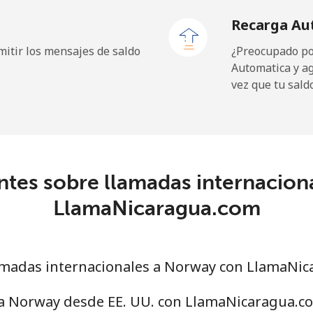
Recarga Au
itir los mensajes de saldo
¿Preocupado por
Automatica y a
2.6¢⁩
384 min por ⁦$10⁩
vez que tu sald
6.9¢⁩
144 min por ⁦$10⁩
ntes sobre llamadas internacion
11.9¢⁩
84 min por ⁦$10⁩
LlamaNicaragua.com
22.9¢⁩
43 min por ⁦$10⁩
madas internacionales a Norway con LlamaNi
53.9¢⁩
18 min por ⁦$10⁩
 a Norway desde EE. UU. con LlamaNicaragua.c