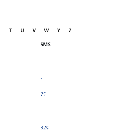
S
T
U
V
W
Y
Z
SMS
-
⁦7¢⁩
⁦32¢⁩