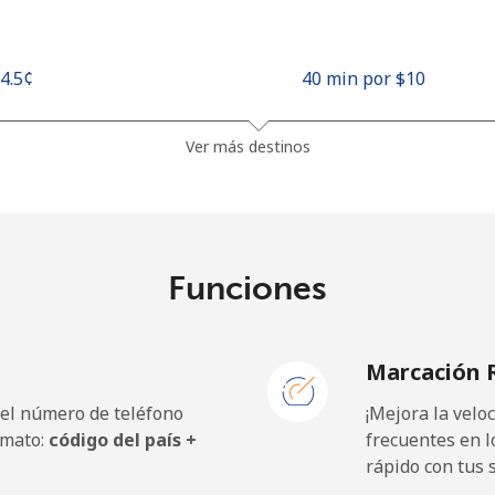
24.5¢⁩
40 min por ⁦$10⁩
26.9¢⁩
37 min por ⁦$10⁩
Ver más destinos
1.5¢⁩
665 min por ⁦$10⁩
Funciones
22.5¢⁩
44 min por ⁦$10⁩
Marcación 
 el número de teléfono
¡Mejora la vel
45.5¢⁩
21 min por ⁦$10⁩
rmato:
código del país +
frecuentes en l
rápido con tus 
48.9¢⁩
20 min por ⁦$10⁩