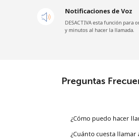
Notificaciones de Voz
New Zealand
DESACTIVA esta función para om
y minutos al hacer la llamada.
Línea fija
⁦
Celular
⁦
Nicaragua
Preguntas Frecue
Línea fija
⁦
Celular
⁦
Niger
¿Cómo puedo hacer lla
Línea fija
⁦
¿Cuánto cuesta llamar