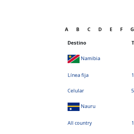
A
B
C
D
E
F
Destino
T
Namibia
Línea fija
⁦
Celular
⁦
Nauru
All country
⁦