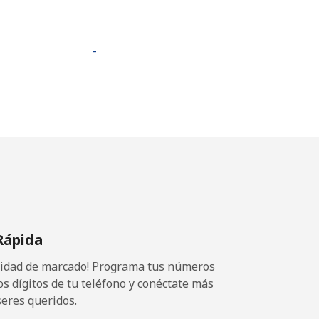
-
-
-
⁦13¢⁩
Rápida
ocidad de marcado! Programa tus números
-
os dígitos de tu teléfono y conéctate más
seres queridos.
⁦11¢⁩