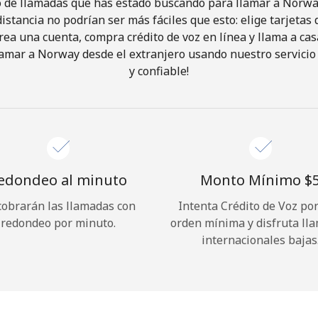
o de llamadas que has estado buscando para llamar a Norway
istancia no podrían ser más fáciles que esto: elige tarjeta
rea una cuenta, compra crédito de voz en línea y llama a cas
¡Hola!
amar a Norway desde el extranjero usando nuestro servicio 
y confiable!
Inicia sesión o
REGÍSTRATE →
edondeo al minuto
Monto Mínimo ⁦$5
cobrarán las llamadas con
Intenta Crédito de Voz po
redondeo por minuto.
orden mínima y disfruta ll
¿Olvidaste tu contraseña? →
internacionales bajas
Iniciar Sesión