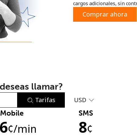
cargos adicionales, sin contr
o
Comprar ahora
deseas llamar?
Tarifas
USD
Mobile
SMS
No se ha creado una contraseña
.6
8
Mínimo 8 caracteres
¢
/min
¢
Una letra mayúscula y una minúscula