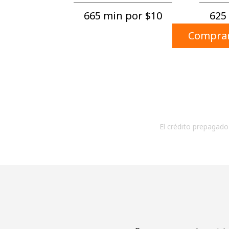
665 min por ⁦$10⁩
625 
Comprar
El crédito prepagado 