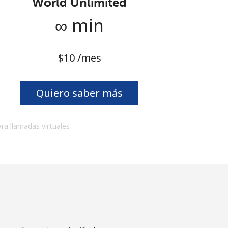
World Unlimited
∞ min
⁦$10⁩ /mes
Quiero saber más
ara llamadas virtuales