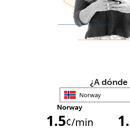
¿A dónde 
Norway
1.5
1
¢
/min