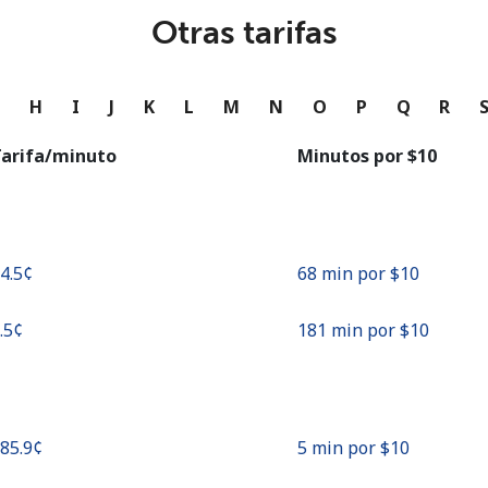
o
Otras tarifas
Continuar con
G
H
I
J
K
L
M
N
O
P
Q
R
arifa/minuto
Minutos por ⁦$10⁩
14.5¢⁩
68 min por ⁦$10⁩
5.5¢⁩
181 min por ⁦$10⁩
185.9¢⁩
5 min por ⁦$10⁩