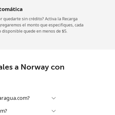
tomática
 quedarte sin crédito? Activa la Recarga
gregaremos el monto que especifiques, cada
-
o disponible quede en menos de ⁦$5⁩.
⁦12¢⁩
ales a Norway con
-
⁦27¢⁩
caragua.com?
-
om?