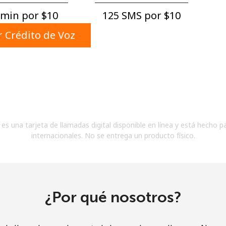
Un número
min por ⁦$10⁩
125 SMS por ⁦$10⁩
Un caracter especial
 Crédito de Voz
Mantente en contacto para recibir nuestras mejores
ofertas.
es una tarjeta de llamadas digital disponible en línea y está hecho p
Al abrir una cuenta en este sitio web, estoy de
internacionales. No se entrega un producto físico.
acuerdo con estos
Términos y condiciones.
Únete
¿Por qué nosotros?