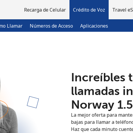
Recarga de Celular
Crédito de Voz
Travel e
mo Llamar
Números de Acceso
Aplicaciones
¡Bienvenido!
Increíbles 
¿Ya tienes una cuenta?
Inicia sesión →
llamadas i
Regístrate con
Norway ⁦1.5
La mejor oferta para manten
bajas para llamar a teléfon
Haz que cada minuto cuente