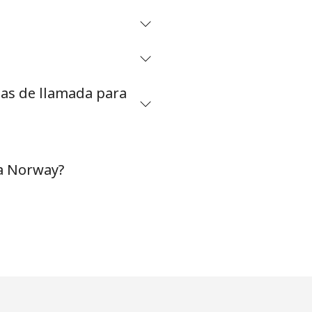
⁦32¢⁩
tas de llamada para
-
⁦35¢⁩
 a Norway?
-
-