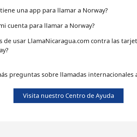
47.9¢⁩
20 min por ⁦$10⁩
tiene una app para llamar a Norway?
mi cuenta para llamar a Norway?
as de usar LlamaNicaragua.com contra las tarje
21.5¢⁩
46 min por ⁦$10⁩
ay?
16.5¢⁩
60 min por ⁦$10⁩
ás preguntas sobre llamadas internacionales
205.9¢⁩
4 min por ⁦$10⁩
Visita nuestro Centro de Ayuda
200.9¢⁩
4 min por ⁦$10⁩