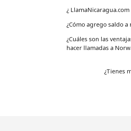
Celular
⁦
¿ LlamaNicaragua.com 
Nigeria
¿Cómo agrego saldo a 
¿Cuáles son las ventaj
Línea fija
⁦
hacer llamadas a Norw
Celular
⁦
Niue
¿Tienes m
All country
⁦
Norfolk Island
All country
⁦