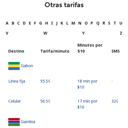
Otras tarifas
A
B
C
D
E
F
G
H
I
J
K
L
M
N
O
P
Q
R
S
T
U
V
W
Y
Z
Minutos por
Destino
Tarifa/minuto
⁦$10⁩
SMS
Gabon
Línea fija
⁦55.5¢⁩
18 min por
-
⁦$10⁩
Celular
⁦56.5¢⁩
17 min por
⁦32¢⁩
⁦$10⁩
Gambia