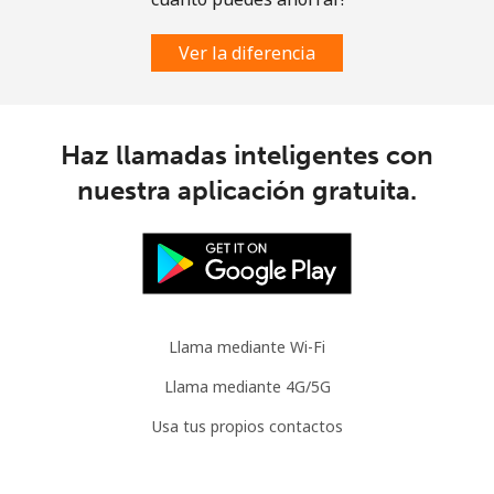
All country
⁦4.5¢⁩
222 min por
⁦8¢⁩
⁦$10⁩
Ver la diferencia
Guatemala
Línea fija
⁦19.9¢⁩
50 min por
-
Haz llamadas inteligentes con
⁦$10⁩
nuestra aplicación gratuita.
Celular
⁦20.9¢⁩
47 min por
⁦11¢⁩
⁦$10⁩
Guinea
Llama mediante Wi-Fi
Línea fija
⁦64.9¢⁩
15 min por
-
⁦$10⁩
Llama mediante 4G/5G
Usa tus propios contactos
Celular
⁦53.5¢⁩
18 min por
⁦32¢⁩
⁦$10⁩