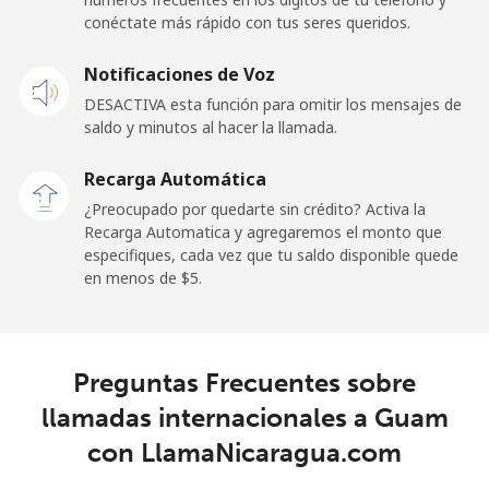
conéctate más rápido con tus seres queridos.
Celular
⁦1.5¢⁩
665 min por
⁦11¢⁩
Notificaciones de Voz
⁦$10⁩
DESACTIVA esta función para omitir los mensajes de
saldo y minutos al hacer la llamada.
Ghana
Recarga Automática
Línea fija
⁦33.9¢⁩
29 min por
-
¿Preocupado por quedarte sin crédito? Activa la
⁦$10⁩
Recarga Automatica y agregaremos el monto que
especifiques, cada vez que tu saldo disponible quede
Celular
⁦27.5¢⁩
36 min por
-
en menos de ⁦$5⁩.
⁦$10⁩
Gibraltar
Preguntas Frecuentes sobre
Línea fija
⁦9.9¢⁩
101 min por
-
llamadas internacionales a Guam
⁦$10⁩
con LlamaNicaragua.com
Celular
⁦21.5¢⁩
46 min por
-