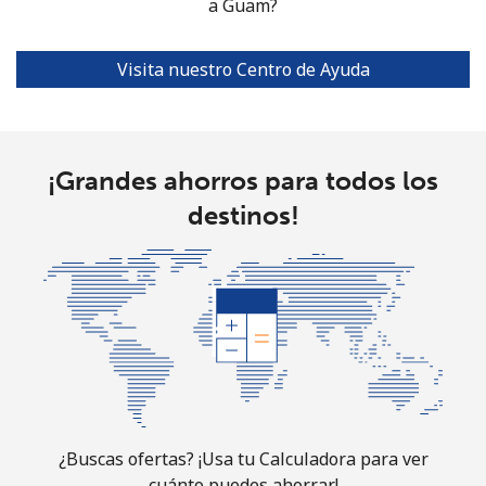
a Guam?
Grenada
Línea fija
⁦16.9¢⁩
59 min por
-
Visita nuestro Centro de Ayuda
⁦$10⁩
Celular
⁦31.5¢⁩
31 min por
⁦9¢⁩
⁦$10⁩
¡Grandes ahorros para todos los
destinos!
Guadeloupe
Línea fija
⁦18.5¢⁩
54 min por
-
⁦$10⁩
Celular
⁦29.5¢⁩
33 min por
-
⁦$10⁩
Guam
¿Buscas ofertas? ¡Usa tu Calculadora para ver
cuánto puedes ahorrar!