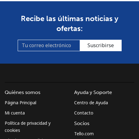
Guinea Bissau
Recibe las últimas noticias y
Línea fija
⁦76.9¢⁩
13 min por
-
ofertas:
⁦$10⁩
Celular
⁦80.9¢⁩
12 min por
-
Suscribirse
⁦$10⁩
Guyana
Línea fija
⁦29.5¢⁩
33 min por
-
⁦$10⁩
Quiénes somos
Ayuda y Soporte
Página Principal
Centro de Ayuda
Celular
⁦35.9¢⁩
27 min por
⁦5¢⁩
⁦$10⁩
Mi cuenta
Contacto
Política de privacidad y
Socios
Mobile -
⁦26.9¢⁩
37 min por
⁦5¢⁩
cookies
Tello.com
Digicel
⁦$10⁩