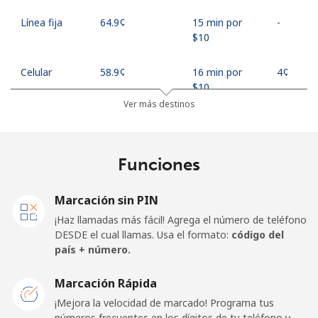
Línea fija
⁦64.9¢⁩
15 min por
-
⁦$10⁩
Celular
⁦58.9¢⁩
16 min por
⁦4¢⁩
⁦$10⁩
Ver más destinos
Georgia
Funciones
Línea fija
⁦32.5¢⁩
30 min por
-
⁦$10⁩
Marcación sin PIN
Celular
⁦37.9¢⁩
26 min por
⁦16¢⁩
¡Haz llamadas más fácil! Agrega el número de teléfono
⁦$10⁩
DESDE el cual llamas. Usa el formato:
código del
país + número.
Germany
Marcación Rápida
Línea fija
⁦1.5¢⁩
665 min por
-
¡Mejora la velocidad de marcado! Programa tus
⁦$10⁩
números frecuentes en los dígitos de tu teléfono y