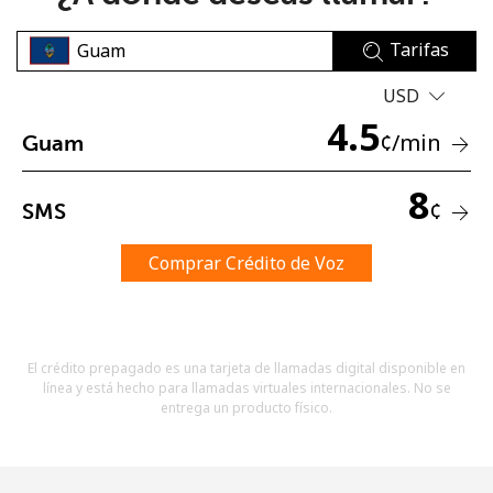
Tarifas
USD
4.5
¢
/min
Guam
No se ha creado una contraseña
8
¢
SMS
Mínimo 8 caracteres
Una letra mayúscula y una minúscula
Un número
Comprar Crédito de Voz
Un caracter especial
El crédito prepagado es una tarjeta de llamadas digital disponible en
línea y está hecho para llamadas virtuales internacionales. No se
entrega un producto físico.
Mantente en contacto para recibir nuestras mejores
ofertas.