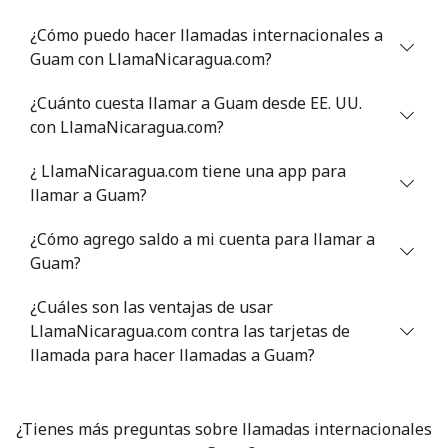
⁦$10⁩
¿Cómo puedo hacer llamadas internacionales a
Guam con LlamaNicaragua.com?
Greece
¿Cuánto cuesta llamar a Guam desde EE. UU.
Línea fija
⁦1.5¢⁩
665 min por
-
con LlamaNicaragua.com?
⁦$10⁩
¿ LlamaNicaragua.com tiene una app para
Celular
⁦1.6¢⁩
625 min por
⁦8¢⁩
llamar a Guam?
⁦$10⁩
¿Cómo agrego saldo a mi cuenta para llamar a
Greenland
Guam?
¿Cuáles son las ventajas de usar
Línea fija
⁦10.5¢⁩
95 min por
-
LlamaNicaragua.com contra las tarjetas de
⁦$10⁩
llamada para hacer llamadas a Guam?
Celular
⁦10.9¢⁩
91 min por
⁦5¢⁩
⁦$10⁩
¿Tienes más preguntas sobre llamadas internacionales