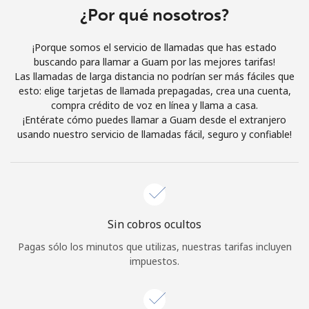
Al abrir una cuenta en este sitio web, estoy de acuerdo con
¿Por qué nosotros?
estos
Términos y condiciones.
¡Porque somos el servicio de llamadas que has estado
buscando para llamar a Guam por las mejores tarifas!
Únete
Las llamadas de larga distancia no podrían ser más fáciles que
esto: elige tarjetas de llamada prepagadas, crea una cuenta,
compra crédito de voz en línea y llama a casa.
¡Entérate cómo puedes llamar a Guam desde el extranjero
usando nuestro servicio de llamadas fácil, seguro y confiable!
¡Hola!
Inicia sesión o
REGÍSTRATE →
Sin cobros ocultos
Pagas sólo los minutos que utilizas, nuestras tarifas incluyen
impuestos.
¿Olvidaste tu contraseña? →