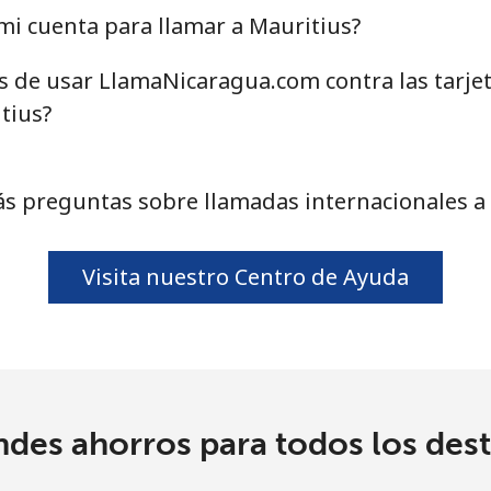
⁦58.5¢⁩
17 min por ⁦$10⁩
i cuenta para llamar a Mauritius?
as de usar LlamaNicaragua.com contra las tarje
tius?
⁦10.5¢⁩
95 min por ⁦$10⁩
s preguntas sobre llamadas internacionales a
⁦32.9¢⁩
30 min por ⁦$10⁩
Visita nuestro Centro de Ayuda
⁦32.9¢⁩
30 min por ⁦$10⁩
⁦6.9¢⁩
144 min por ⁦$10⁩
ndes ahorros para todos los dest
⁦30.9¢⁩
32 min por ⁦$10⁩