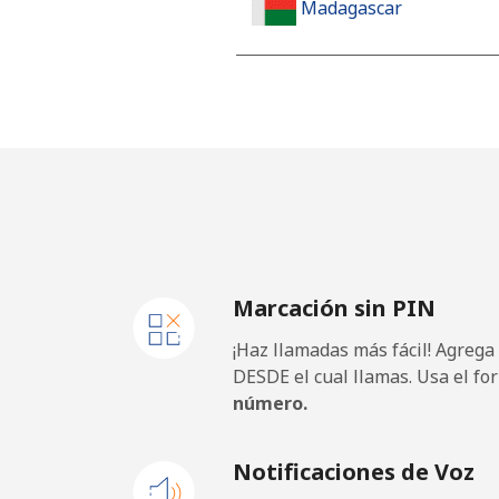
Madagascar
Línea fija
Celular
Malawi
Línea fija
Marcación sin PIN
Celular
¡Haz llamadas más fácil! Agrega
Malaysia
DESDE el cual llamas. Usa el fo
número.
Línea fija
Notificaciones de Voz
Celular