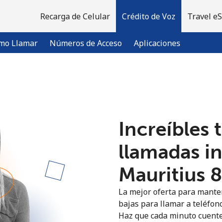
Recarga de Celular
Crédito de Voz
Travel e
mo Llamar
Números de Acceso
Aplicaciones
¡Bienvenido!
Increíbles 
¿Ya tienes una cuenta?
Inicia sesión →
llamadas i
Regístrate con
Mauritius ⁦
La mejor oferta para manten
bajas para llamar a teléfono
Haz que cada minuto cuente