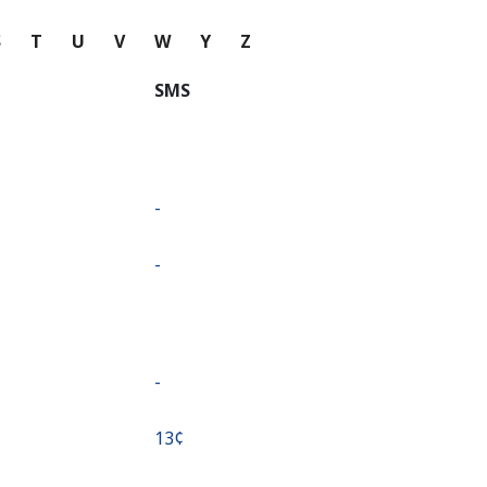
S
T
U
V
W
Y
Z
SMS
-
-
-
⁦13¢⁩