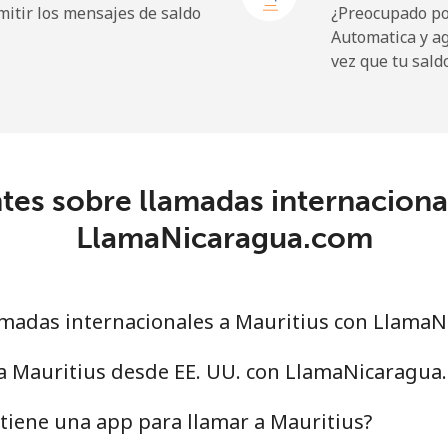
itir los mensajes de saldo
¿Preocupado por
Automatica y a
vez que tu sald
⁦109.9¢⁩
9 min por ⁦$10⁩
⁦108.9¢⁩
9 min por ⁦$10⁩
es sobre llamadas internaciona
LlamaNicaragua.com
⁦53.9¢⁩
18 min por ⁦$10⁩
⁦53.9¢⁩
18 min por ⁦$10⁩
madas internacionales a Mauritius con Llama
 a Mauritius desde EE. UU. con LlamaNicaragua
⁦39.5¢⁩
25 min por ⁦$10⁩
tiene una app para llamar a Mauritius?