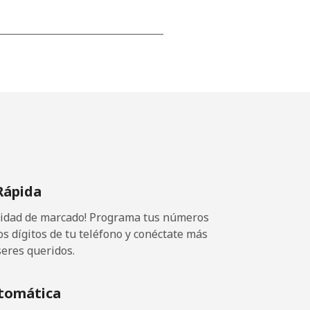
-
-
-
Rápida
-
ocidad de marcado! Programa tus números
os dígitos de tu teléfono y conéctate más
seres queridos.
-
tomática
-