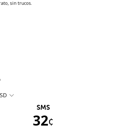
ato, sin trucos.
?
SD
SMS
32
¢