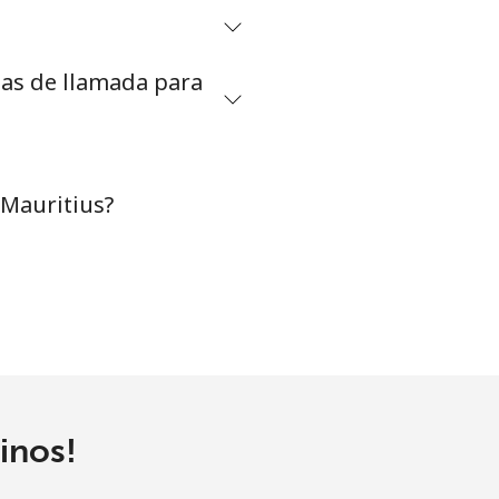
⁦8¢⁩
tas de llamada para
-
 Mauritius?
-
-
-
inos!
-