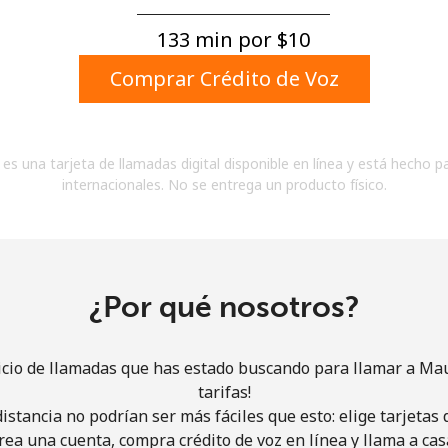
Un número
Un caracter especial
133 min por ⁦$10⁩
Comprar Crédito de Voz
es una tarjeta de llamadas digital disponible en línea y está hecho p
internacionales. No se entrega un producto físico.
Mantente en contacto para recibir nuestras mejores
ofertas.
Al abrir una cuenta en este sitio web, estoy de
acuerdo con estos
Términos y condiciones.
¿Por qué nosotros?
Únete
icio de llamadas que has estado buscando para llamar a Mau
tarifas!
istancia no podrían ser más fáciles que esto: elige tarjeta
rea una cuenta, compra crédito de voz en línea y llama a cas