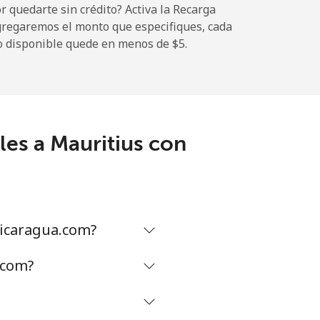
 quedarte sin crédito? Activa la Recarga
gregaremos el monto que especifiques, cada
o disponible quede en menos de ⁦$5⁩.
-
-
les a Mauritius con
-
⁦17¢⁩
Nicaragua.com?
.com?
-