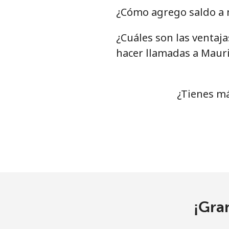
Celular
¿Cómo agrego saldo a m
¿Cuáles son las ventaj
Mariana Islands
hacer llamadas a Mauri
All country
Marshall Islands
¿Tienes má
Línea fija
Celular
Martinique
Línea fija
¡Gra
Celular