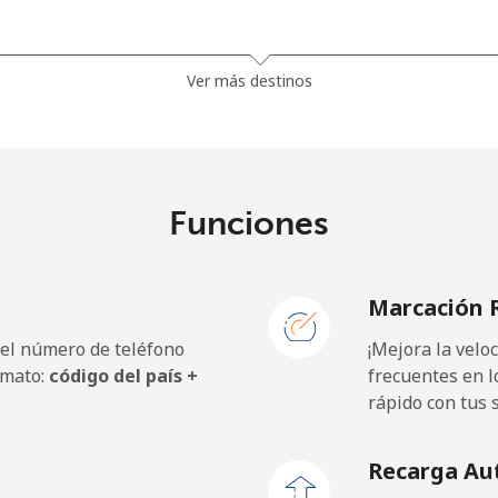
⁦81.9¢⁩
12 min por ⁦$10⁩
Ver más destinos
⁦88.5¢⁩
11 min por ⁦$10⁩
Funciones
⁦57.9¢⁩
17 min por ⁦$10⁩
Marcación 
⁦57.9¢⁩
17 min por ⁦$10⁩
 el número de teléfono
¡Mejora la vel
rmato:
código del país +
frecuentes en l
rápido con tus 
⁦1.5¢⁩
665 min por ⁦$10⁩
Recarga Au
⁦1.5¢⁩
665 min por ⁦$10⁩