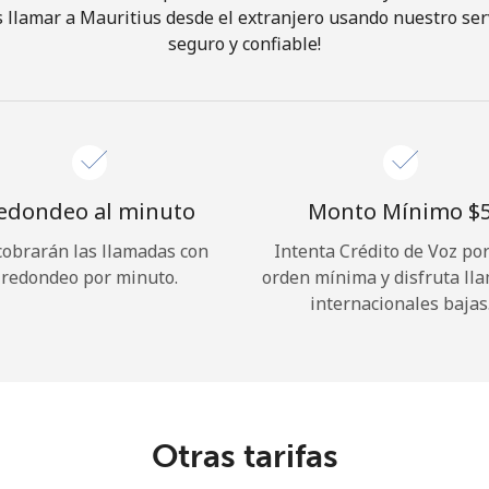
 llamar a Mauritius desde el extranjero usando nuestro servi
seguro y confiable!
¡Hola!
Inicia sesión o
REGÍSTRATE →
edondeo al minuto
Monto Mínimo ⁦$5
cobrarán las llamadas con
Intenta Crédito de Voz po
redondeo por minuto.
orden mínima y disfruta ll
internacionales bajas
¿Olvidaste tu contraseña? →
Iniciar Sesión
Otras tarifas