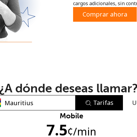
cargos adicionales, sin contr
o
Comprar ahora
¿A dónde deseas llamar
Tarifas
U
No se ha creado una contraseña
Mobile
7.5
Mínimo 8 caracteres
¢
/min
Una letra mayúscula y una minúscula