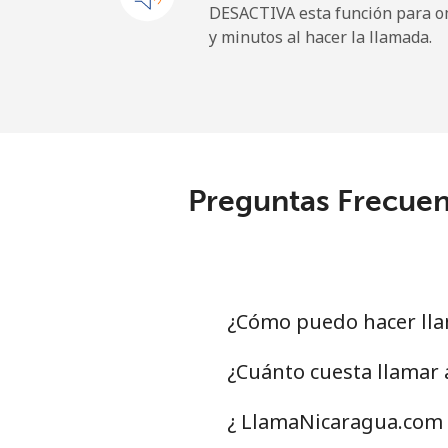
DESACTIVA esta función para om
y minutos al hacer la llamada.
Maldives
Línea fija
Celular
Preguntas Frecuent
Mali
Línea fija
Celular
¿Cómo puedo hacer lla
Malta
¿Cuánto cuesta llamar
Línea fija
¿ LlamaNicaragua.com 