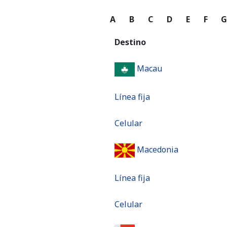
A
B
C
D
E
F
Destino
Macau
Línea fija
Celular
Macedonia
Línea fija
Celular