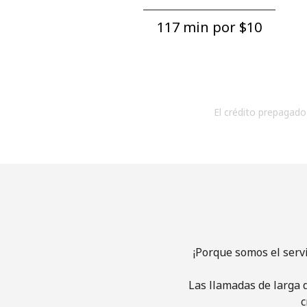
117 min por ⁦$10⁩
El crédito prepagado 
¡Porque somos el serv
Las llamadas de larga d
c