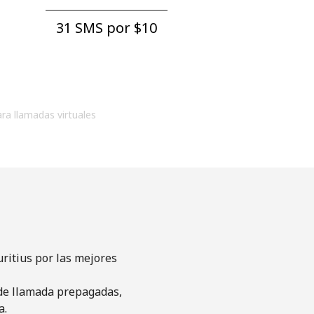
31 SMS por ⁦$10⁩
ara llamadas virtuales
ritius por las mejores
s de llamada prepagadas,
a.