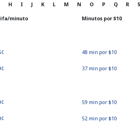
o
G
H
I
J
K
L
M
N
O
P
Q
R
Continuar con
rifa/minuto
Minutos por ⁦$10⁩
5¢⁩
48 min por ⁦$10⁩
9¢⁩
37 min por ⁦$10⁩
9¢⁩
59 min por ⁦$10⁩
9¢⁩
52 min por ⁦$10⁩