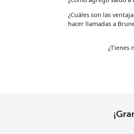
¿Cuáles son las ventaj
Bermuda
hacer llamadas a Brune
Línea fija
⁦3.5¢
Celular
⁦3.5¢
¿Tienes 
Bhutan
Línea fija
⁦9.9¢
Celular
⁦9.5¢
Bolivia
¡Gra
Línea fija
⁦24.