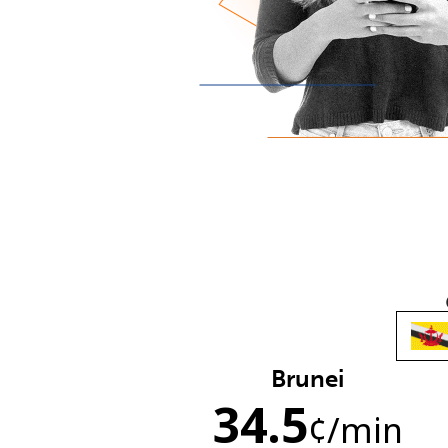
Brunei
34.5
¢
/min