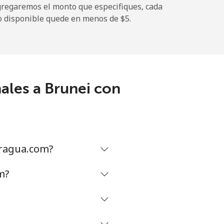
gregaremos el monto que especifiques, cada
o disponible quede en menos de ⁦$5⁩.
-
⁦11¢⁩
ales a Brunei con
-
⁦14¢⁩
aragua.com?
m?
-
-