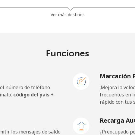
⁩
285 min por ⁦$10⁩
Ver más destinos
⁩
357 min por ⁦$10⁩
Funciones
5¢⁩
35 min por ⁦$10⁩
Marcación 
5¢⁩
30 min por ⁦$10⁩
 el número de teléfono
¡Mejora la vel
rmato:
código del país +
frecuentes en l
rápido con tus 
5¢⁩
18 min por ⁦$10⁩
Recarga Au
9¢⁩
19 min por ⁦$10⁩
itir los mensajes de saldo
¿Preocupado por