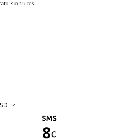
ato, sin trucos.
?
SD
SMS
8
¢