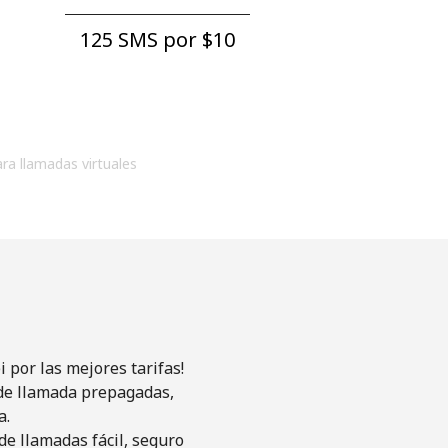
125 SMS por ⁦$10⁩
ara llamadas virtuales
 por las mejores tarifas!
s de llamada prepagadas,
a.
de llamadas fácil, seguro