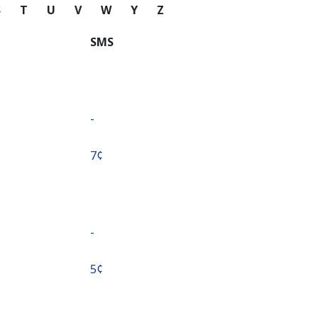
S
T
U
V
W
Y
Z
SMS
-
⁦7¢⁩
-
⁦5¢⁩