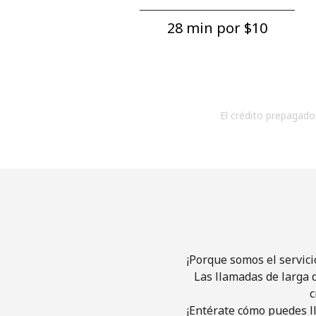
28 min por ⁦$10⁩
El crédito prepagado 
¡Porque somos el servici
Las llamadas de larga d
c
¡Entérate cómo puedes ll