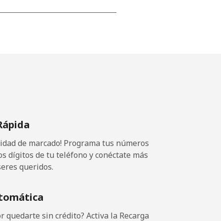
-
-
-
Rápida
-
ocidad de marcado! Programa tus números
os dígitos de tu teléfono y conéctate más
seres queridos.
-
tomática
-
 quedarte sin crédito? Activa la Recarga