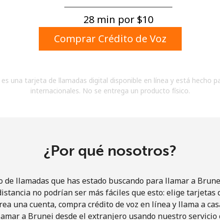
Un número
Un caracter especial
28 min por ⁦$10⁩
Comprar Crédito de Voz
es una tarjeta de llamadas digital disponible en línea y está hecho p
internacionales. No se entrega un producto físico.
Mantente en contacto para recibir nuestras mejores
ofertas.
Al abrir una cuenta en este sitio web, estoy de
acuerdo con estos
Términos y condiciones.
¿Por qué nosotros?
Únete
o de llamadas que has estado buscando para llamar a Brunei
istancia no podrían ser más fáciles que esto: elige tarjeta
rea una cuenta, compra crédito de voz en línea y llama a cas
amar a Brunei desde el extranjero usando nuestro servicio 