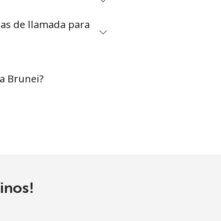
tas de llamada para
-
⁦16¢⁩
a Brunei?
-
-
inos!
-