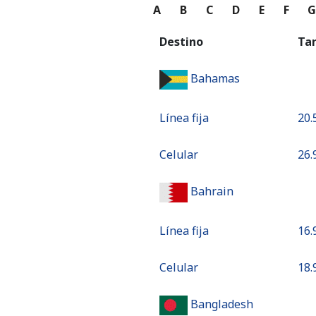
A
B
C
D
E
F
Destino
Ta
Bahamas
Línea fija
⁦20.
Celular
⁦26.
Bahrain
Línea fija
⁦16.
Celular
⁦18.
Bangladesh