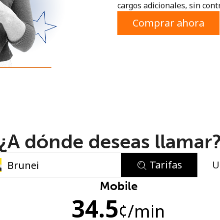
cargos adicionales, sin contr
o
Comprar ahora
¿A dónde deseas llamar
Tarifas
U
No se ha creado una contraseña
Mobile
34.5
Mínimo 8 caracteres
¢
/min
Una letra mayúscula y una minúscula