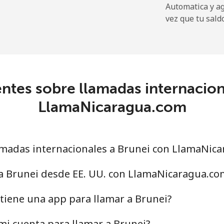
Automatica y a
vez que tu sald
⁩
344 min por ⁦$10⁩
5¢⁩
28 min por ⁦$10⁩
ntes sobre llamadas internacion
LlamaNicaragua.com
9¢⁩
32 min por ⁦$10⁩
5¢⁩
31 min por ⁦$10⁩
madas internacionales a Brunei con LlamaNic
 a Brunei desde EE. UU. con LlamaNicaragua.co
9¢⁩
18 min por ⁦$10⁩
tiene una app para llamar a Brunei?
9¢⁩
17 min por ⁦$10⁩
i cuenta para llamar a Brunei?