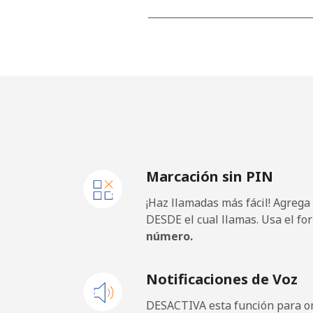
Línea fija
⁦3.5¢
Celular
⁦2.8¢
Barbados
Línea fija
⁦28.
Marcación sin PIN
Celular
⁦32.
¡Haz llamadas más fácil! Agrega
Belarus
DESDE el cual llamas. Usa el fo
número.
Línea fija
⁦55.
Notificaciones de Voz
Celular
⁦50.
DESACTIVA esta función para om