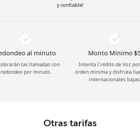
y confiable!
¡Hola!
Inicia sesión o
REGÍSTRATE →
edondeo al minuto
Monto Mínimo ⁦$5
cobrarán las llamadas con
Intenta Crédito de Voz po
redondeo por minuto.
orden mínima y disfruta ll
internacionales bajas
¿Olvidaste tu contraseña? →
Iniciar Sesión
Otras tarifas