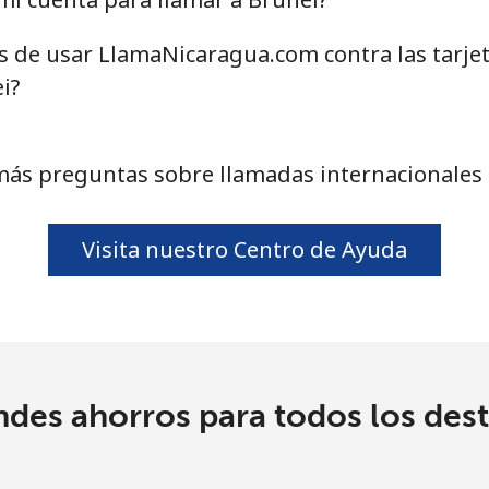
as de usar LlamaNicaragua.com contra las tarje
i?
⁩
285 min por ⁦$10⁩
⁩
285 min por ⁦$10⁩
más preguntas sobre llamadas internacionales 
Visita nuestro Centro de Ayuda
⁩
101 min por ⁦$10⁩
⁩
105 min por ⁦$10⁩
ndes ahorros para todos los dest
5¢⁩
40 min por ⁦$10⁩