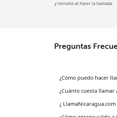
y minutos al hacer la llamada.
Belgium
Línea fija
⁦2.9¢
Celular
⁦34.
Preguntas Frecue
Belize
Línea fija
⁦30.
Celular
⁦31.
¿Cómo puedo hacer lla
Benin
¿Cuánto cuesta llamar
Línea fija
⁦54.
¿ LlamaNicaragua.com 
Celular
⁦55.
¿Cómo agrego saldo a m