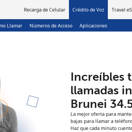
Recarga de Celular
Crédito de Voz
Travel e
mo Llamar
Números de Acceso
Aplicaciones
¡Bienvenido!
Increíbles 
¿Ya tienes una cuenta?
Inicia sesión →
llamadas i
Regístrate con
Brunei ⁦34.
La mejor oferta para manten
bajas para llamar a teléfono
Haz que cada minuto cuente