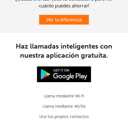
cuánto puedes ahorrar!
Línea fija
⁦1.5¢⁩
665 min por ⁦$10⁩
-
Ver la diferencia
Celular
⁦2¢⁩
500 min por ⁦$10⁩
⁦5¢⁩
British Virgin Islands
Haz llamadas inteligentes con
nuestra aplicación gratuita.
Línea fija
⁦32.5¢⁩
30 min por ⁦$10⁩
-
Celular
⁦33.9¢⁩
29 min por ⁦$10⁩
⁦16¢⁩
Brunei
Llama mediante Wi-Fi
Línea fija
⁦34.5¢⁩
28 min por ⁦$10⁩
-
Llama mediante 4G/5G
Celular
⁦34.5¢⁩
28 min por ⁦$10⁩
⁦8¢⁩
Usa tus propios contactos