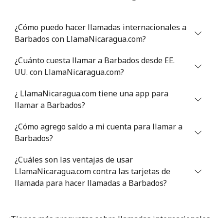
Línea fija
⁦54.9¢⁩
18 min por ⁦$10⁩
-
¿Cómo puedo hacer llamadas internacionales a
Celular
⁦55.9¢⁩
17 min por ⁦$10⁩
-
Barbados con LlamaNicaragua.com?
Bermuda
¿Cuánto cuesta llamar a Barbados desde EE.
UU. con LlamaNicaragua.com?
Línea fija
⁦3.5¢⁩
285 min por ⁦$10⁩
-
¿ LlamaNicaragua.com tiene una app para
llamar a Barbados?
Celular
⁦3.5¢⁩
285 min por ⁦$10⁩
⁦16¢⁩
¿Cómo agrego saldo a mi cuenta para llamar a
Bhutan
Barbados?
Línea fija
⁦9.9¢⁩
101 min por ⁦$10⁩
-
¿Cuáles son las ventajas de usar
LlamaNicaragua.com contra las tarjetas de
Celular
llamada para hacer llamadas a Barbados?
⁦9.5¢⁩
105 min por ⁦$10⁩
-
Bolivia