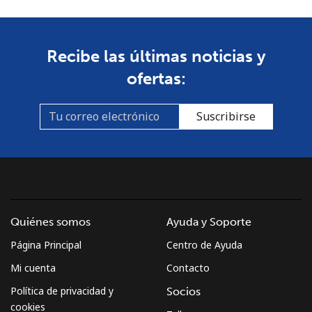
Bulgaria
Línea fija
⁦1.5¢⁩
665 min por ⁦$10⁩
-
Recibe las últimas noticias y
ofertas:
Celular
⁦4.5¢⁩
222 min por ⁦$10⁩
⁦35¢⁩
Burkina Faso
Suscribirse
Línea fija
⁦54.5¢⁩
18 min por ⁦$10⁩
-
Celular
⁦47.9¢⁩
20 min por ⁦$10⁩
⁦26¢⁩
Burundi
Quiénes somos
Ayuda y Soporte
Página Principal
Centro de Ayuda
Línea fija
⁦69.5¢⁩
14 min por ⁦$10⁩
-
Mi cuenta
Contacto
Celular
⁦63.5¢⁩
15 min por ⁦$10⁩
-
Política de privacidad y
Socios
cookies