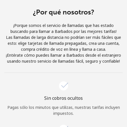
Al abrir una cuenta en este sitio web, estoy de acuerdo con
estos
Términos y condiciones.
¿Por qué nosotros?
¡Porque somos el servicio de llamadas que has estado
Únete
buscando para llamar a Barbados por las mejores tarifas!
Las llamadas de larga distancia no podrían ser más fáciles que
esto: elige tarjetas de llamada prepagadas, crea una cuenta,
compra crédito de voz en línea y llama a casa.
¡Entérate cómo puedes llamar a Barbados desde el extranjero
¡Hola!
usando nuestro servicio de llamadas fácil, seguro y confiable!
Inicia sesión o
REGÍSTRATE →
Sin cobros ocultos
Pagas sólo los minutos que utilizas, nuestras tarifas incluyen
impuestos.
¿Olvidaste tu contraseña? →