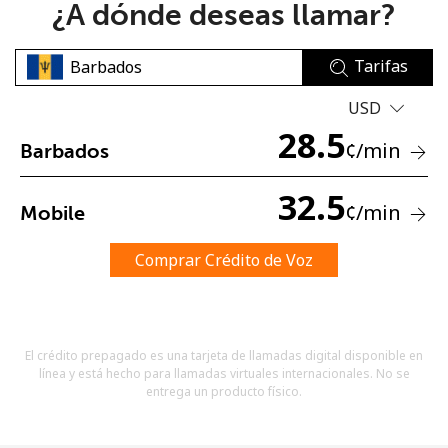
¿A dónde deseas llamar?
Tarifas
USD
28.5
¢
/min
Barbados
No se ha creado una contraseña
Mínimo 8 caracteres
32.5
¢
/min
Mobile
Una letra mayúscula y una minúscula
Un número
Un caracter especial
Comprar Crédito de Voz
El crédito prepagado es una tarjeta de llamadas digital disponible en
línea y está hecho para llamadas virtuales internacionales. No se
entrega un producto físico.
Mantente en contacto para recibir nuestras mejores
ofertas.