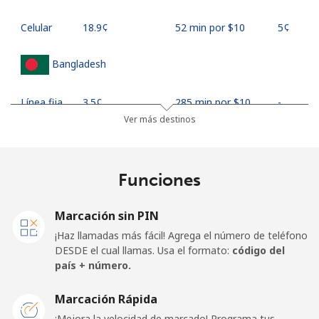
Celular
⁦18.9¢⁩
52 min por ⁦$10⁩
⁦5¢⁩
Bangladesh
Línea fija
⁦3.5¢⁩
285 min por ⁦$10⁩
-
Ver más destinos
Celular
⁦2.8¢⁩
357 min por ⁦$10⁩
-
Barbados
Funciones
Línea fija
⁦28.5¢⁩
35 min por ⁦$10⁩
-
Marcación sin PIN
¡Haz llamadas más fácil! Agrega el número de teléfono
Celular
⁦32.5¢⁩
30 min por ⁦$10⁩
-
DESDE el cual llamas. Usa el formato:
código del
país + número.
Belarus
Marcación Rápida
¡Mejora la velocidad de marcado! Programa tus