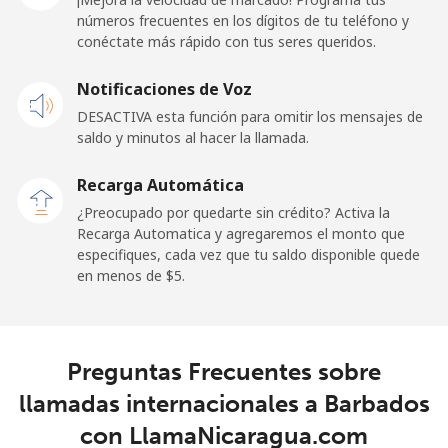
Línea fija
⁦55.5¢⁩
18 min por ⁦$10⁩
-
números frecuentes en los dígitos de tu teléfono y
conéctate más rápido con tus seres queridos.
Celular
⁦50.9¢⁩
19 min por ⁦$10⁩
-
Notificaciones de Voz
Belgium
DESACTIVA esta función para omitir los mensajes de
saldo y minutos al hacer la llamada.
Línea fija
⁦2.9¢⁩
344 min por ⁦$10⁩
-
Recarga Automática
Celular
⁦34.5¢⁩
28 min por ⁦$10⁩
⁦11¢⁩
¿Preocupado por quedarte sin crédito? Activa la
Recarga Automatica y agregaremos el monto que
especifiques, cada vez que tu saldo disponible quede
Belize
en menos de ⁦$5⁩.
Línea fija
⁦30.9¢⁩
32 min por ⁦$10⁩
-
Celular
⁦31.5¢⁩
31 min por ⁦$10⁩
⁦14¢⁩
Preguntas Frecuentes sobre
llamadas internacionales a Barbados
Benin
con LlamaNicaragua.com