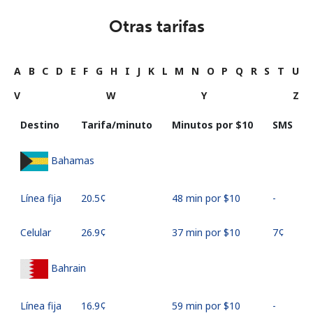
Otras tarifas
A
B
C
D
E
F
G
H
I
J
K
L
M
N
O
P
Q
R
S
T
U
V
W
Y
Z
Destino
Tarifa/minuto
Minutos por ⁦$10⁩
SMS
Bahamas
Línea fija
⁦20.5¢⁩
48 min por ⁦$10⁩
-
Celular
⁦26.9¢⁩
37 min por ⁦$10⁩
⁦7¢⁩
Bahrain
Línea fija
⁦16.9¢⁩
59 min por ⁦$10⁩
-