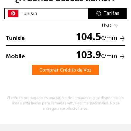
Tarifas
USD
104.5
¢
/min
Tunisia
No se ha creado una contraseña
103.9
¢
/min
Mobile
Mínimo 8 caracteres
Una letra mayúscula y una minúscula
Un número
Comprar Crédito de Voz
Un caracter especial
El crédito prepagado es una tarjeta de llamadas digital disponible en
línea y está hecho para llamadas virtuales internacionales. No se
entrega un producto físico.
Mantente en contacto para recibir nuestras mejores
ofertas.