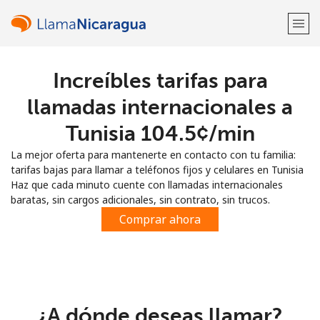
Increíbles tarifas para
¡Bienvenido!
llamadas internacionales a
¿Ya tienes una cuenta?
Inicia sesión →
Tunisia ⁦104.5¢⁩/min
La mejor oferta para mantenerte en contacto con tu familia:
Regístrate con
tarifas bajas para llamar a teléfonos fijos y celulares en Tunisia
Haz que cada minuto cuente con llamadas internacionales
baratas, sin cargos adicionales, sin contrato, sin trucos.
Comprar ahora
o
¿A dónde deseas llamar?