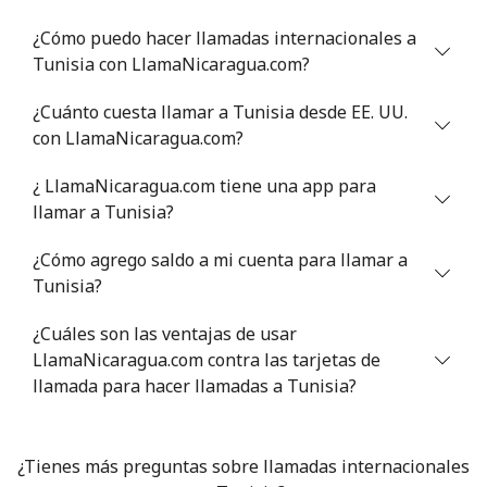
¿Cómo puedo hacer llamadas internacionales a
Celular
⁦22.5¢⁩
44 min por ⁦$10⁩
-
Tunisia con LlamaNicaragua.com?
Tunisia
¿Cuánto cuesta llamar a Tunisia desde EE. UU.
con LlamaNicaragua.com?
Línea fija
⁦104.5¢⁩
9 min por ⁦$10⁩
-
¿ LlamaNicaragua.com tiene una app para
Celular
⁦103.9¢⁩
9 min por ⁦$10⁩
-
llamar a Tunisia?
¿Cómo agrego saldo a mi cuenta para llamar a
Turkey
Tunisia?
Línea fija
⁦4.9¢⁩
204 min por ⁦$10⁩
-
¿Cuáles son las ventajas de usar
LlamaNicaragua.com contra las tarjetas de
Celular
⁦29.9¢⁩
33 min por ⁦$10⁩
⁦5¢⁩
llamada para hacer llamadas a Tunisia?
Turkmenistan
¿Tienes más preguntas sobre llamadas internacionales