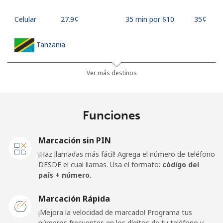
Celular
⁦27.9¢⁩
35 min por ⁦$10⁩
⁦35¢⁩
Tanzania
Línea fija
⁦36.5¢⁩
27 min por ⁦$10⁩
-
Ver más destinos
Celular
⁦28.9¢⁩
34 min por ⁦$10⁩
-
Funciones
Thailand
Marcación sin PIN
Línea fija
⁦3.9¢⁩
256 min por ⁦$10⁩
-
¡Haz llamadas más fácil! Agrega el número de teléfono
DESDE el cual llamas. Usa el formato:
código del
Celular
⁦3.9¢⁩
256 min por ⁦$10⁩
⁦5¢⁩
país + número.
Togo
Marcación Rápida
¡Mejora la velocidad de marcado! Programa tus
números frecuentes en los dígitos de tu teléfono y