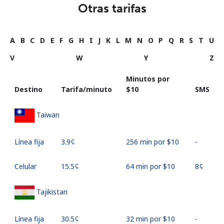
Otras tarifas
A
B
C
D
E
F
G
H
I
J
K
L
M
N
O
P
Q
R
S
T
U
V
W
Y
Z
Minutos por
Destino
Tarifa/minuto
⁦$10⁩
SMS
Taiwan
Línea fija
⁦3.9¢⁩
256 min por ⁦$10⁩
-
Celular
⁦15.5¢⁩
64 min por ⁦$10⁩
⁦8¢⁩
Tajikistan
Línea fija
⁦30.5¢⁩
32 min por ⁦$10⁩
-