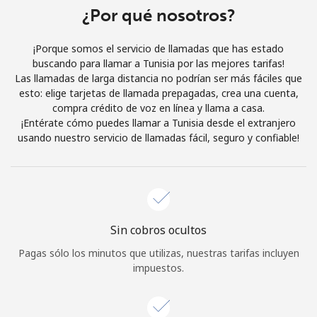
Al abrir una cuenta en este sitio web, estoy de acuerdo con
¿Por qué nosotros?
estos
Términos y condiciones.
¡Porque somos el servicio de llamadas que has estado
buscando para llamar a Tunisia por las mejores tarifas!
Únete
Las llamadas de larga distancia no podrían ser más fáciles que
esto: elige tarjetas de llamada prepagadas, crea una cuenta,
compra crédito de voz en línea y llama a casa.
¡Entérate cómo puedes llamar a Tunisia desde el extranjero
usando nuestro servicio de llamadas fácil, seguro y confiable!
¡Hola!
Inicia sesión o
REGÍSTRATE →
Sin cobros ocultos
Pagas sólo los minutos que utilizas, nuestras tarifas incluyen
impuestos.
¿Olvidaste tu contraseña? →