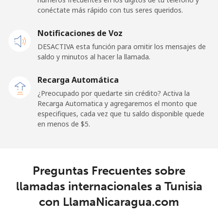
Línea fija
⁦42.5¢⁩
23 min por ⁦$10⁩
-
conéctate más rápido con tus seres queridos.
Celular
⁦36.5¢⁩
27 min por ⁦$10⁩
⁦5¢⁩
Notificaciones de Voz
DESACTIVA esta función para omitir los mensajes de
Tokelau
saldo y minutos al hacer la llamada.
All
⁦217.5¢⁩
4 min por ⁦$10⁩
-
Recarga Automática
country
¿Preocupado por quedarte sin crédito? Activa la
Recarga Automatica y agregaremos el monto que
Tonga
especifiques, cada vez que tu saldo disponible quede
en menos de ⁦$5⁩.
Línea fija
⁦128.5¢⁩
7 min por ⁦$10⁩
-
Celular
⁦129.9¢⁩
7 min por ⁦$10⁩
⁦5¢⁩
Preguntas Frecuentes sobre
llamadas internacionales a Tunisia
Trinidad And Tobago
con LlamaNicaragua.com
Línea fija
⁦7.9¢⁩
126 min por ⁦$10⁩
-