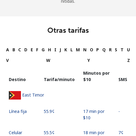
nítidas.
Otras tarifas
A
B
C
D
E
F
G
H
I
J
K
L
M
N
O
P
Q
R
S
T
U
V
W
Y
Z
Minutos por
Destino
Tarifa/minuto
⁦$10⁩
SMS
East Timor
Línea fija
⁦55.9¢⁩
17 min por
-
⁦$10⁩
Celular
⁦55.5¢⁩
18 min por
⁦7¢⁩