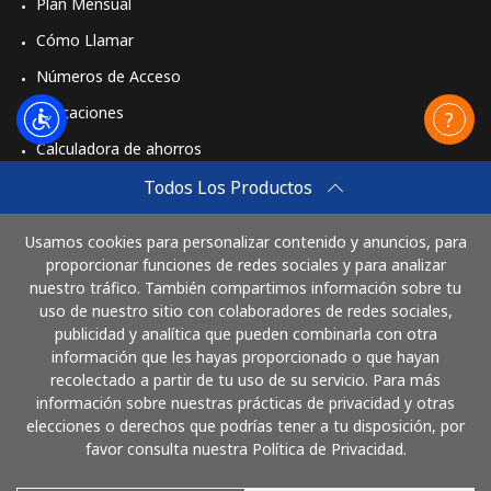
Plan Mensual
Cómo Llamar
Números de Acceso
Aplicaciones
Calculadora de ahorros
Travel eSIM
Todos Los Productos
Comprar
Usamos cookies para personalizar contenido y anuncios, para
Cómo funciona
proporcionar funciones de redes sociales y para analizar
nuestro tráfico. También compartimos información sobre tu
uso de nuestro sitio con colaboradores de redes sociales,
publicidad y analítica que pueden combinarla con otra
Paga con
información que les hayas proporcionado o que hayan
recolectado a partir de tu uso de su servicio. Para más
información sobre nuestras prácticas de privacidad y otras
elecciones o derechos que podrías tener a tu disposición, por
favor consulta nuestra Política de Privacidad.