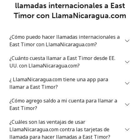
llamadas internacionales a East
Eritrea
Timor con LlamaNicaragua.com
Línea fija
⁦32.9¢⁩
30 min por
-
⁦$10⁩
¿Cómo puedo hacer llamadas internacionales a
East Timor con LlamaNicaragua.com?
Celular
⁦32.9¢⁩
30 min por
⁦8¢⁩
⁦$10⁩
¿Cuánto cuesta llamar a East Timor desde EE.
UU. con LlamaNicaragua.com?
Estonia
¿ LlamaNicaragua.com tiene una app para
Línea fija
⁦1.5¢⁩
665 min por
-
llamar a East Timor?
⁦$10⁩
¿Cómo agrego saldo a mi cuenta para llamar a
Celular
⁦48.5¢⁩
20 min por
⁦8¢⁩
East Timor?
⁦$10⁩
¿Cuáles son las ventajas de usar
Eswatini
LlamaNicaragua.com contra las tarjetas de
llamada para hacer llamadas a East Timor?