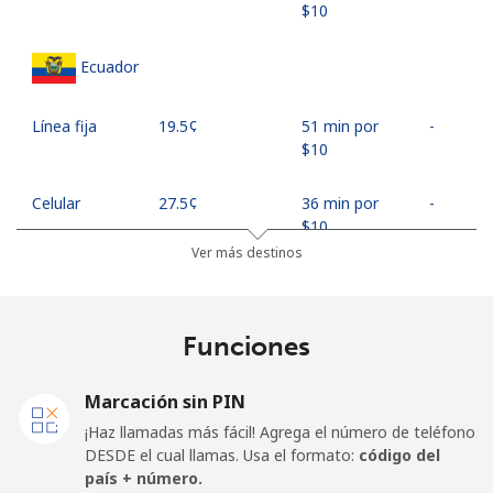
⁦$10⁩
Ecuador
Línea fija
⁦19.5¢⁩
51 min por
-
⁦$10⁩
Celular
⁦27.5¢⁩
36 min por
-
⁦$10⁩
Ver más destinos
Egypt
Funciones
Línea fija
⁦13.9¢⁩
71 min por
-
⁦$10⁩
Marcación sin PIN
Celular
⁦19.5¢⁩
51 min por
-
¡Haz llamadas más fácil! Agrega el número de teléfono
⁦$10⁩
DESDE el cual llamas. Usa el formato:
código del
país + número.