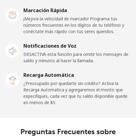
Mobile -
⁦15.9¢⁩
62 min por
-
Etisalat
⁦$10⁩
Marcación Rápida
¡Mejora la velocidad de marcado! Programa tus
El Salvador
números frecuentes en los dígitos de tu teléfono y
conéctate más rápido con tus seres queridos.
Línea fija
⁦22.9¢⁩
43 min por
-
Notificaciones de Voz
⁦$10⁩
DESACTIVA esta función para omitir los mensajes de
Claro
⁦11.9¢⁩
84 min por
-
saldo y minutos al hacer la llamada.
Landlines
⁦$10⁩
Recarga Automática
Celular
⁦17.9¢⁩
55 min por
⁦11¢⁩
¿Preocupado por quedarte sin crédito? Activa la
⁦$10⁩
Recarga Automatica y agregaremos el monto que
especifiques, cada vez que tu saldo disponible quede
en menos de ⁦$5⁩.
Equatorial Guinea
All country
⁦72.9¢⁩
13 min por
-
⁦$10⁩
Preguntas Frecuentes sobre