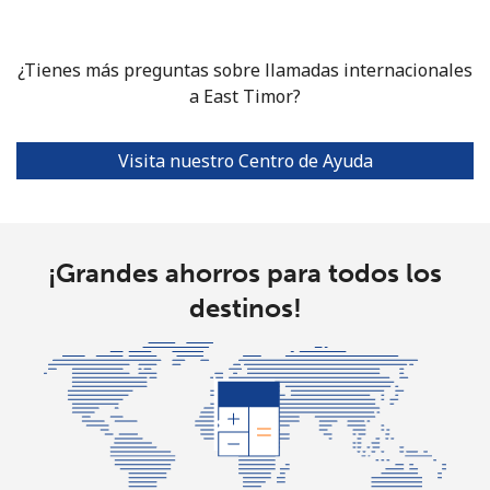
Línea fija
⁦25.9¢⁩
38 min por
-
⁦$10⁩
¿Tienes más preguntas sobre llamadas internacionales
Celular
⁦20.5¢⁩
a East Timor?
48 min por
⁦38¢⁩
⁦$10⁩
Visita nuestro Centro de Ayuda
Ethiopia
Línea fija
⁦31.5¢⁩
31 min por
-
⁦$10⁩
¡Grandes ahorros para todos los
destinos!
Celular
⁦29.9¢⁩
33 min por
-
⁦$10⁩