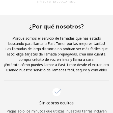
entrega un producto físico.
Al abrir una cuenta en este sitio web, estoy de acuerdo con
estos
Términos y condiciones.
Únete
¿Por qué nosotros?
¡Porque somos el servicio de llamadas que has estado
buscando para llamar a East Timor por las mejores tarifas!
Las llamadas de larga distancia no podrían ser más fáciles que
¡Hola!
esto: elige tarjetas de llamada prepagadas, crea una cuenta,
compra crédito de voz en línea y llama a casa.
¡Entérate cómo puedes llamar a East Timor desde el extranjero
Inicia sesión o
REGÍSTRATE →
usando nuestro servicio de llamadas fácil, seguro y confiable!
Sin cobros ocultos
¿Olvidaste tu contraseña? →
Pagas sólo los minutos que utilizas, nuestras tarifas incluyen